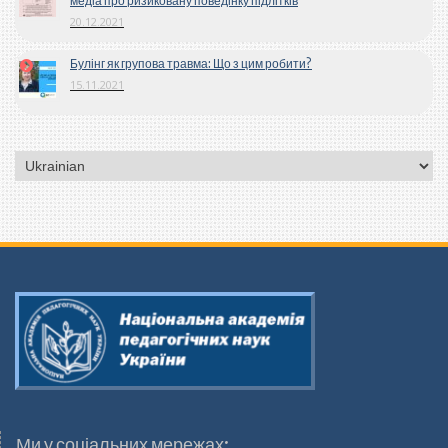
медіа про ризиковану поведінку підлітків
20.12.2021
Булінг як групова травма: Що з цим робити?
15.11.2021
Вибрати
мову
Ми у соціальних мережах: