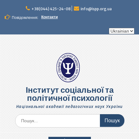
Перейти
до
+38(044) 425-24-08
info@ispp.org.ua
вмісту
Контакти
Повідомлення:
Вибрати
мову
Інститут соціальної та
політичної психології
Національної академії педагогічних наук України
Шукати: