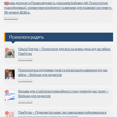
Фахова дискусія «Правосвідомість учасників бойових дій: Психологічні
трансформації, нормативні конфлікти та виклики для правової системи».
30 червня 2026 р.
09.06.2026
Психологи радять
Ольга Плетка – Психологія для всіх на кожен день під час війни.
Пам’ятка
20.01.2025
Психологічна підтримка учнів та організація навчання під час
війни – Вебінар для педагогів
01.04.2022
Вправи для стабілізації емоційного стану учнів під час уроку –
Вебінар для педагогів
26.03.2022
Пам’ятка – Підказки батькам, які схвильовані інформацією в