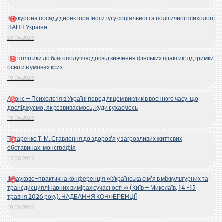
Конкурс на посаду директора Інституту соціальної та політичної психології
НАПН України
23.06.2026
Від політики до благополуччя: досвід вивчення фінських практик підтримки
освіти в умовах криз
19.06.2026
Анонс – Психологія в Україні перед лицем викликів воєнного часу: що
досліджуємо, як розвиваємось, куди рухаємось
18.06.2026
Титаренко Т. М. Ставлення до здоров’я у загрозливих життєвих
обставинах: монографія
16.06.2026
ІІ Науково-практична конференція «Українська сім’я в міжкультурних та
трансдисциплінарних вимірах сучасності» (Київ – Миколаїв, 14 -15
травня 2026 року). НАДБАННЯ КОНФЕРЕНЦІЇ
10.06.2026