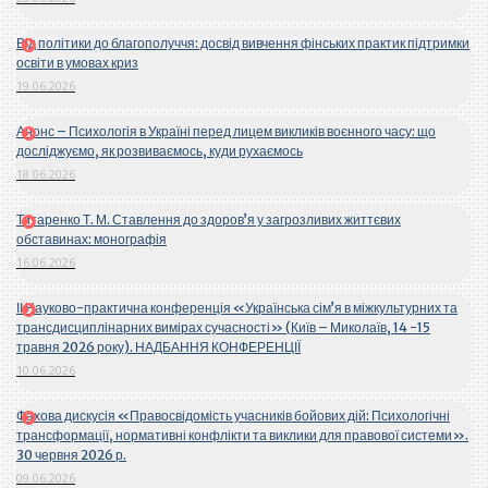
Від політики до благополуччя: досвід вивчення фінських практик підтримки
освіти в умовах криз
19.06.2026
Анонс – Психологія в Україні перед лицем викликів воєнного часу: що
досліджуємо, як розвиваємось, куди рухаємось
18.06.2026
Титаренко Т. М. Ставлення до здоров’я у загрозливих життєвих
обставинах: монографія
16.06.2026
ІІ Науково-практична конференція «Українська сім’я в міжкультурних та
трансдисциплінарних вимірах сучасності» (Київ – Миколаїв, 14 -15
травня 2026 року). НАДБАННЯ КОНФЕРЕНЦІЇ
10.06.2026
Фахова дискусія «Правосвідомість учасників бойових дій: Психологічні
трансформації, нормативні конфлікти та виклики для правової системи».
30 червня 2026 р.
09.06.2026