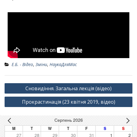
Е.Б. - Відео
,
Зміни
,
НаукаДляМас
Сновидіння. Загальна лекція (відео)
Прокрастинація (23 квітня 2019, відео)
Серпень 2026
M
T
W
T
F
S
S
27
28
29
30
31
1
2