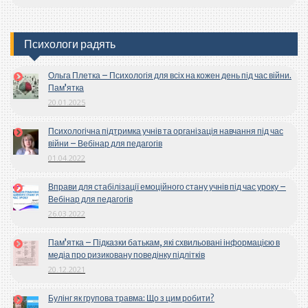
Психологи радять
Ольга Плетка – Психологія для всіх на кожен день під час війни.
Пам’ятка
20.01.2025
Психологічна підтримка учнів та організація навчання під час
війни – Вебінар для педагогів
01.04.2022
Вправи для стабілізації емоційного стану учнів під час уроку –
Вебінар для педагогів
26.03.2022
Пам’ятка – Підказки батькам, які схвильовані інформацією в
медіа про ризиковану поведінку підлітків
20.12.2021
Булінг як групова травма: Що з цим робити?