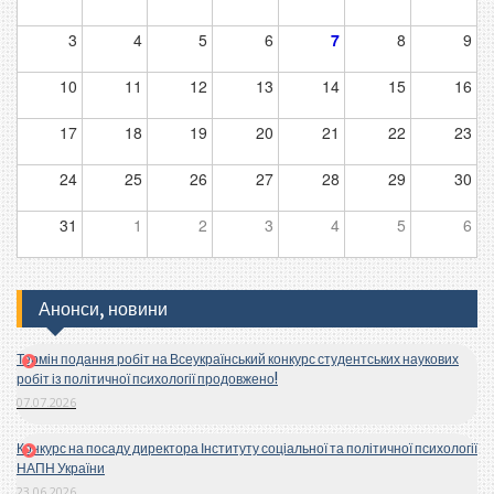
3
4
5
6
7
8
9
10
11
12
13
14
15
16
17
18
19
20
21
22
23
24
25
26
27
28
29
30
31
1
2
3
4
5
6
Анонси, новини
Термін подання робіт на Всеукраїнський конкурс студентських наукових
робіт із політичної психології продовжено!
07.07.2026
Конкурс на посаду директора Інституту соціальної та політичної психології
НАПН України
23.06.2026