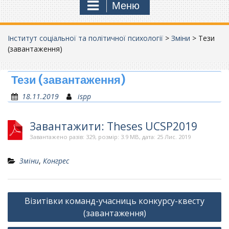
Меню
Інститут соціальної та політичної психології
>
Зміни
>
Тези
(завантаження)
Тези (завантаження)
18.11.2019
ispp
Завантажити: Theses UCSP2019
Завантажено разів: 329, розмір: 3.9 MB, дата: 25 Лис. 2019
Зміни
,
Конгрес
Навігація
Візитівки команд-учасниць конкурсу-квесту
записів
(завантаження)