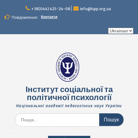
Перейти
до
+38(044) 425-24-08
info@ispp.org.ua
вмісту
Контакти
Повідомлення:
Вибрати
мову
Інститут соціальної та
політичної психології
Національної академії педагогічних наук України
Шукати: