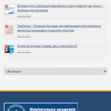
Вправи для стабілізації емоційного стану учнів під час уроку –
Вебінар для педагогів
26.03.2022
Пам’ятка – Підказки батькам, які схвильовані інформацією в
медіа про ризиковану поведінку підлітків
20.12.2021
Булінг як групова травма: Що з цим робити?
15.11.2021
Вибрати
мову