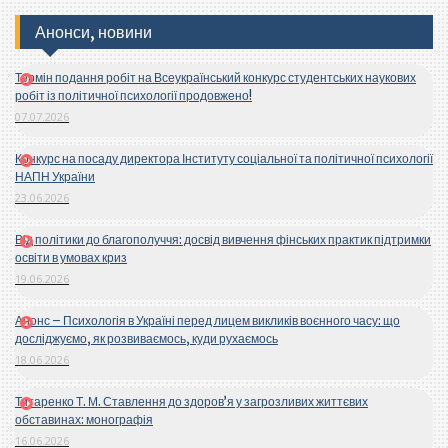
Анонси, новини
Термін подання робіт на Всеукраїнський конкурс студентських наукових
робіт із політичної психології продовжено!
07.07.2026
Конкурс на посаду директора Інституту соціальної та політичної психології
НАПН України
23.06.2026
Від політики до благополуччя: досвід вивчення фінських практик підтримки
освіти в умовах криз
19.06.2026
Анонс – Психологія в Україні перед лицем викликів воєнного часу: що
досліджуємо, як розвиваємось, куди рухаємось
18.06.2026
Титаренко Т. М. Ставлення до здоров’я у загрозливих життєвих
обставинах: монографія
16.06.2026