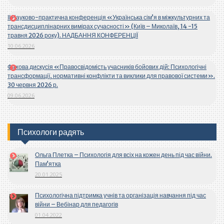
ІІ Науково-практична конференція «Українська сім’я в міжкультурних та
трансдисциплінарних вимірах сучасності» (Київ – Миколаїв, 14 -15
травня 2026 року). НАДБАННЯ КОНФЕРЕНЦІЇ
10.06.2026
Фахова дискусія «Правосвідомість учасників бойових дій: Психологічні
трансформації, нормативні конфлікти та виклики для правової системи».
30 червня 2026 р.
09.06.2026
Психологи радять
Ольга Плетка – Психологія для всіх на кожен день під час війни.
Пам’ятка
20.01.2025
Психологічна підтримка учнів та організація навчання під час
війни – Вебінар для педагогів
01.04.2022