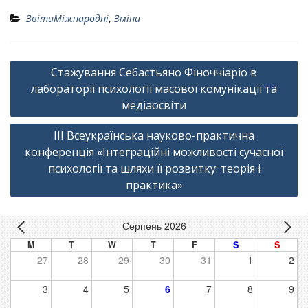
ЗвітиМіжнародні
,
Зміни
Навігація
Стажування Себастьяно Фіноччіаріо в
записів
лабораторії психології масової комунікації та
медіаосвіти
IІІ Всеукраїнська науково-практична
конференція «Інтеграційні можливості сучасної
психології та шляхи її розвитку: теорія і
практика»
Серпень 2026
M
T
W
T
F
S
S
27
28
29
30
31
1
2
3
4
5
6
7
8
9