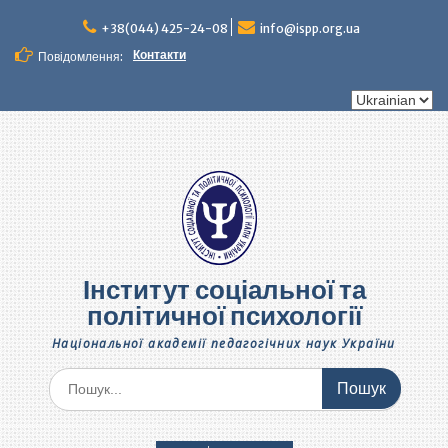
Перейти
до
+38(044) 425-24-08
info@ispp.org.ua
вмісту
Контакти
Повідомлення:
Вибрати
мову
Інститут соціальної та
політичної психології
Національної академії педагогічних наук України
Шукати: