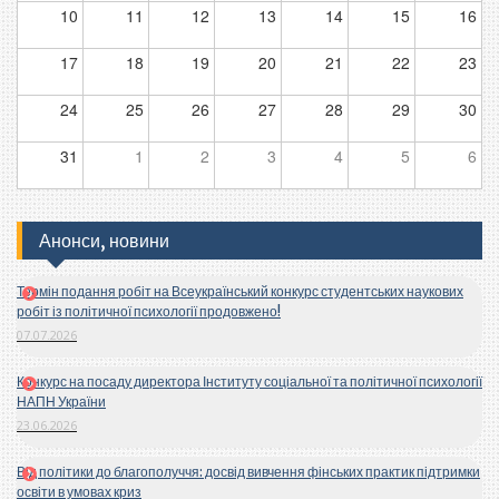
10
11
12
13
14
15
16
17
18
19
20
21
22
23
24
25
26
27
28
29
30
31
1
2
3
4
5
6
Анонси, новини
Термін подання робіт на Всеукраїнський конкурс студентських наукових
робіт із політичної психології продовжено!
07.07.2026
Конкурс на посаду директора Інституту соціальної та політичної психології
НАПН України
23.06.2026
Від політики до благополуччя: досвід вивчення фінських практик підтримки
освіти в умовах криз