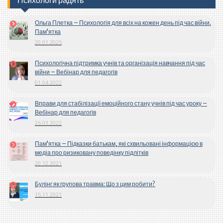
Ольга Плетка – Психологія для всіх на кожен день під час війни.
Пам’ятка
20.01.2025
Психологічна підтримка учнів та організація навчання під час
війни – Вебінар для педагогів
01.04.2022
Вправи для стабілізації емоційного стану учнів під час уроку –
Вебінар для педагогів
26.03.2022
Пам’ятка – Підказки батькам, які схвильовані інформацією в
медіа про ризиковану поведінку підлітків
20.12.2021
Булінг як групова травма: Що з цим робити?
15.11.2021