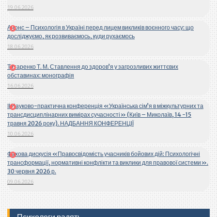
19.06.2026
Анонс – Психологія в Україні перед лицем викликів воєнного часу: що
досліджуємо, як розвиваємось, куди рухаємось
18.06.2026
Титаренко Т. М. Ставлення до здоров’я у загрозливих життєвих
обставинах: монографія
16.06.2026
ІІ Науково-практична конференція «Українська сім’я в міжкультурних та
трансдисциплінарних вимірах сучасності» (Київ – Миколаїв, 14 -15
травня 2026 року). НАДБАННЯ КОНФЕРЕНЦІЇ
10.06.2026
Фахова дискусія «Правосвідомість учасників бойових дій: Психологічні
трансформації, нормативні конфлікти та виклики для правової системи».
30 червня 2026 р.
09.06.2026
Психологи радять