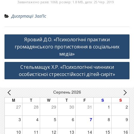
Завантажено разів: 1068, розмір: 1.8 MB, дата: 25 Чер. 2019
Дисертації ЗагПс
Навігація
Яровий Д.О. «Психологічні практики
записів
громадянського протистояння в соціальних
медіа»
Стельмащук Х.Р. «Психологічні чинники
особистісної стресостійкості дітей-сиріт»
Серпень 2026
M
T
W
T
F
S
S
27
28
29
30
31
1
2
3
4
5
6
7
8
9
10
11
12
13
14
15
16