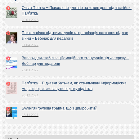
Ольга Плетка – Психологія для всіх на кожен день під час війни.
Пам’ятка
20.01.2025
Психологічна підтримка учнів та організація навчання під час
війни – Вебінар для педагогів
01.04.2022
Вправи для стабілізації емоційного стану учнів під час уроку –
Вебінар для педагогів
26.03.2022
Пам’ятка – Підказки батькам, які схвильовані інформацією в
медіа про ризиковану поведінку підлітків
20.12.2021
Булінг як групова травма: Що з цим робити?
15.11.2021
Вибрати