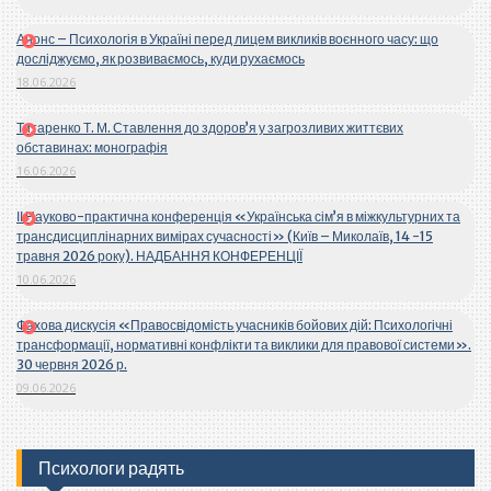
Анонс – Психологія в Україні перед лицем викликів воєнного часу: що
досліджуємо, як розвиваємось, куди рухаємось
18.06.2026
Титаренко Т. М. Ставлення до здоров’я у загрозливих життєвих
обставинах: монографія
16.06.2026
ІІ Науково-практична конференція «Українська сім’я в міжкультурних та
трансдисциплінарних вимірах сучасності» (Київ – Миколаїв, 14 -15
травня 2026 року). НАДБАННЯ КОНФЕРЕНЦІЇ
10.06.2026
Фахова дискусія «Правосвідомість учасників бойових дій: Психологічні
трансформації, нормативні конфлікти та виклики для правової системи».
30 червня 2026 р.
09.06.2026
Психологи радять