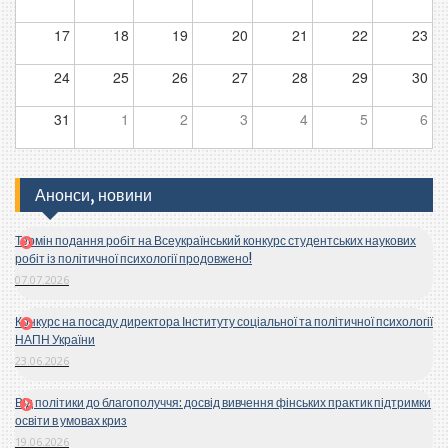
17
18
19
20
21
22
23
24
25
26
27
28
29
30
31
1
2
3
4
5
6
Анонси, новини
Термін подання робіт на Всеукраїнський конкурс студентських наукових
робіт із політичної психології продовжено!
07.07.2026
Конкурс на посаду директора Інституту соціальної та політичної психології
НАПН України
23.06.2026
Від політики до благополуччя: досвід вивчення фінських практик підтримки
освіти в умовах криз
19.06.2026