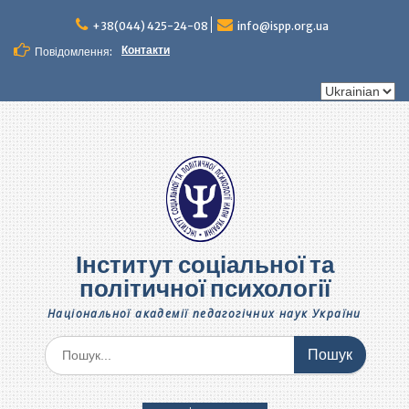
Перейти
до
+38(044) 425-24-08
info@ispp.org.ua
вмісту
Контакти
Повідомлення:
Вибрати
мову
Інститут соціальної та
політичної психології
Національної академії педагогічних наук України
Шукати: