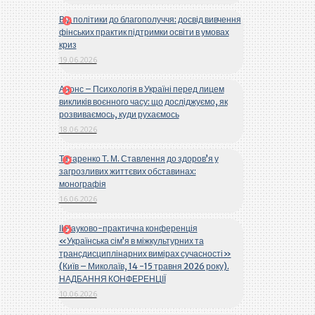
Від політики до благополуччя: досвід вивчення
фінських практик підтримки освіти в умовах
криз
19.06.2026
Анонс – Психологія в Україні перед лицем
викликів воєнного часу: що досліджуємо, як
розвиваємось, куди рухаємось
18.06.2026
Титаренко Т. М. Ставлення до здоров’я у
загрозливих життєвих обставинах:
монографія
16.06.2026
ІІ Науково-практична конференція
«Українська сім’я в міжкультурних та
трансдисциплінарних вимірах сучасності»
(Київ – Миколаїв, 14 -15 травня 2026 року).
НАДБАННЯ КОНФЕРЕНЦІЇ
10.06.2026