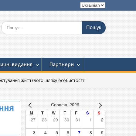
Вибрати
мову
Шукати:
ичні видання
Партнери
оектування життєвого шляху особистості”
Серпень 2026
ання
M
T
W
T
F
S
S
27
28
29
30
31
1
2
3
4
5
6
7
8
9