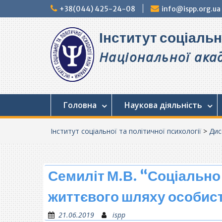
Перейти
+38(044) 425-24-08
info@ispp.org.ua
до
вмісту
Інститут соціальн
Національної акад
Головна
Наукова діяльність
Інститут соціальної та політичної психології
>
Дис
Семиліт М.В. “Соціально
життєвого шляху особист
21.06.2019
ispp