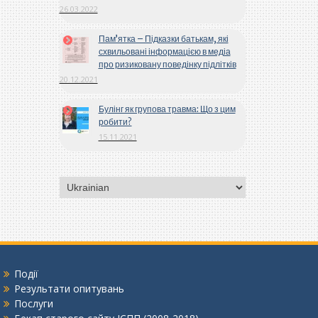
26.03.2022
Пам’ятка – Підказки батькам, які
схвильовані інформацією в медіа
про ризиковану поведінку підлітків
20.12.2021
Булінг як групова травма: Що з цим
робити?
15.11.2021
Вибрати
мову
Події
Результати опитувань
Послуги