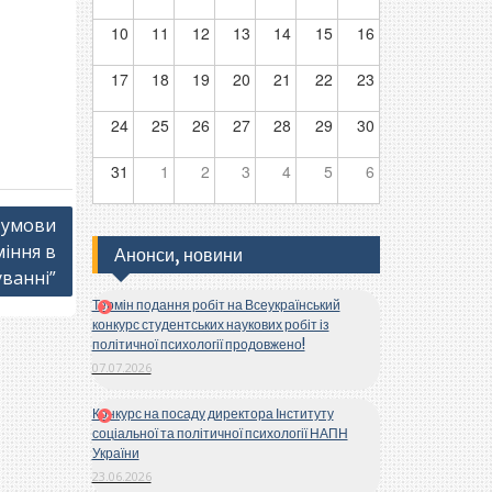
10
11
12
13
14
15
16
17
18
19
20
21
22
23
24
25
26
27
28
29
30
31
1
2
3
4
5
6
 умови
іння в
Анонси, новини
уванні”
Термін подання робіт на Всеукраїнський
конкурс студентських наукових робіт із
політичної психології продовжено!
07.07.2026
Конкурс на посаду директора Інституту
соціальної та політичної психології НАПН
України
23.06.2026