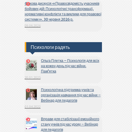
Фахова дискусія «Правосвідомість учасників
бойових дій: Психологічні трансформації,
нормативні конфлікти та виклики для правової
системи». 30 червня 2026 р.
09.06.2026
Психологи радять
Ольга Плетка – Психологія для всіх
на кожен день під час війни.
Пам’ятка
20.01.2025
Психологічна підтримка учнів та
організація навчання під час війни –
Вебінар для педагогів
01.04.2022
Вправи для стабілізації емоційного
стану учнів під час уроку – Вебінар
для педагогів