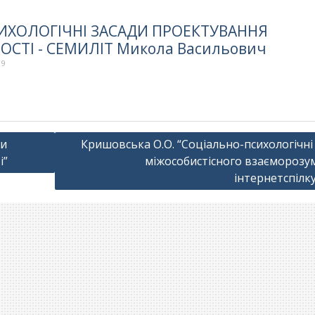
СИХОЛОГІЧНІ ЗАСАДИ ПРОЕКТУВАННЯ
СТІ - СЕМИЛІТ Микола Васильович
19
ди
Кришовська О.О. “Соціально-психологічні
і”
міжособистісного взаєморозум
інтернетспілк