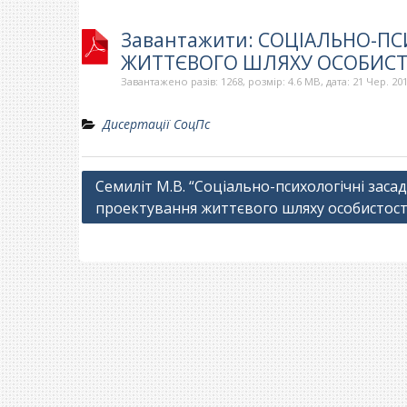
Завантажити: СОЦІАЛЬНО-П
ЖИТТЄВОГО ШЛЯХУ ОСОБИСТО
Завантажено разів: 1268, розмір: 4.6 MB, дата: 21 Чер. 20
Дисертації СоцПс
Навігація
Семиліт М.В. “Соціально-психологічні заса
проектування життєвого шляху особистост
записів