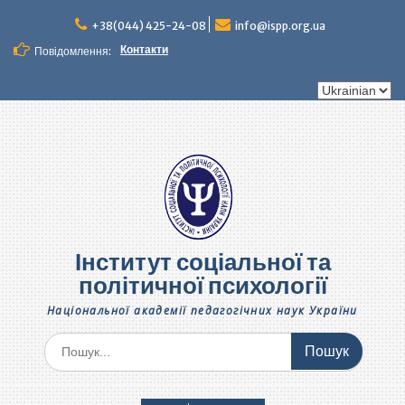
Перейти
до
+38(044) 425-24-08
info@ispp.org.ua
вмісту
Контакти
Повідомлення:
Вибрати
мову
Інститут соціальної та
політичної психології
Національної академії педагогічних наук України
Шукати: