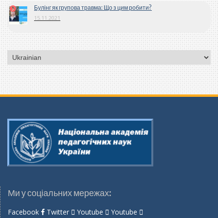
Булінг як групова травма: Що з цим робити?
15.11.2021
Вибрати
мову
Ми у соціальних мережах:
Facebook
Twitter
Youtube
Youtube