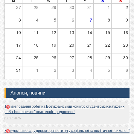
M
T
W
T
F
S
S
27
28
29
30
31
1
2
3
4
5
6
7
8
9
10
11
12
13
14
15
16
17
18
19
20
21
22
23
24
25
26
27
28
29
30
31
1
2
3
4
5
6
Анонси, новини
Термін подання робіт на Всеукраїнський конкурс студентських наукових
робіт із політичної психології продовжено!
07.07.2026
Конкурс на посаду директора Інституту соціальної та політичної психології