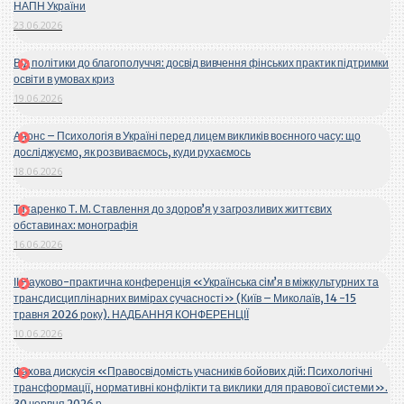
НАПН України
23.06.2026
Від політики до благополуччя: досвід вивчення фінських практик підтримки
освіти в умовах криз
19.06.2026
Анонс – Психологія в Україні перед лицем викликів воєнного часу: що
досліджуємо, як розвиваємось, куди рухаємось
18.06.2026
Титаренко Т. М. Ставлення до здоров’я у загрозливих життєвих
обставинах: монографія
16.06.2026
ІІ Науково-практична конференція «Українська сім’я в міжкультурних та
трансдисциплінарних вимірах сучасності» (Київ – Миколаїв, 14 -15
травня 2026 року). НАДБАННЯ КОНФЕРЕНЦІЇ
10.06.2026
Фахова дискусія «Правосвідомість учасників бойових дій: Психологічні
трансформації, нормативні конфлікти та виклики для правової системи».
30 червня 2026 р.