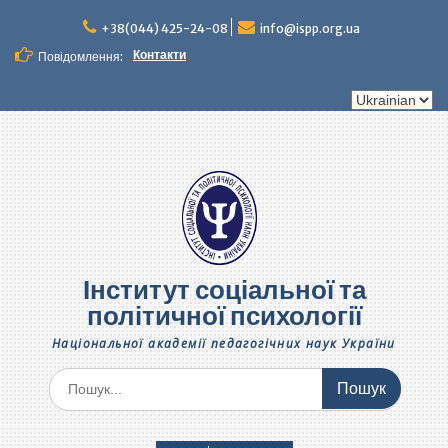
Перейти
до
+38(044) 425-24-08
info@ispp.org.ua
вмісту
Контакти
Повідомлення:
Вибрати
мову
Інститут соціальної та
політичної психології
Національної академії педагогічних наук України
Шукати: