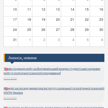
10
11
12
13
14
15
16
17
18
19
20
21
22
23
24
25
26
27
28
29
30
31
1
2
3
4
5
6
Анонси, новини
Термін подання робіт на Всеукраїнський конкурс студентських наукових
робіт із політичної психології продовжено!
07.07.2026
Конкурс на посаду директора Інституту соціальної та політичної психології
НАПН України
23.06.2026
Від політики до благополуччя: досвід вивчення фінських практик підтримки