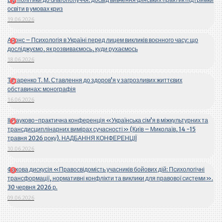
освіти в умовах криз
19.06.2026
Анонс – Психологія в Україні перед лицем викликів воєнного часу: що
досліджуємо, як розвиваємось, куди рухаємось
18.06.2026
Титаренко Т. М. Ставлення до здоров’я у загрозливих життєвих
обставинах: монографія
16.06.2026
ІІ Науково-практична конференція «Українська сім’я в міжкультурних та
трансдисциплінарних вимірах сучасності» (Київ – Миколаїв, 14 -15
травня 2026 року). НАДБАННЯ КОНФЕРЕНЦІЇ
10.06.2026
Фахова дискусія «Правосвідомість учасників бойових дій: Психологічні
трансформації, нормативні конфлікти та виклики для правової системи».
30 червня 2026 р.
09.06.2026