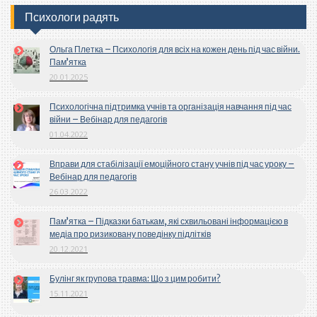
Психологи радять
Ольга Плетка – Психологія для всіх на кожен день під час війни.
Пам’ятка
20.01.2025
Психологічна підтримка учнів та організація навчання під час
війни – Вебінар для педагогів
01.04.2022
Вправи для стабілізації емоційного стану учнів під час уроку –
Вебінар для педагогів
26.03.2022
Пам’ятка – Підказки батькам, які схвильовані інформацією в
медіа про ризиковану поведінку підлітків
20.12.2021
Булінг як групова травма: Що з цим робити?
15.11.2021