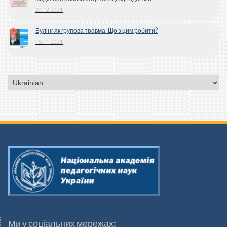
20.12.2021
Булінг як групова травма: Що з цим робити?
15.11.2021
Вибрати
мову
Ми у соціальних мережах: