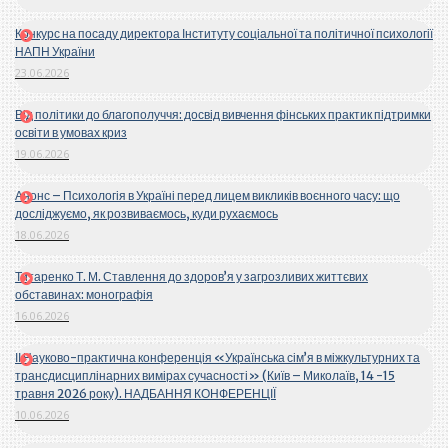
Конкурс на посаду директора Інституту соціальної та політичної психології
НАПН України
23.06.2026
Від політики до благополуччя: досвід вивчення фінських практик підтримки
освіти в умовах криз
19.06.2026
Анонс – Психологія в Україні перед лицем викликів воєнного часу: що
досліджуємо, як розвиваємось, куди рухаємось
18.06.2026
Титаренко Т. М. Ставлення до здоров’я у загрозливих життєвих
обставинах: монографія
16.06.2026
ІІ Науково-практична конференція «Українська сім’я в міжкультурних та
трансдисциплінарних вимірах сучасності» (Київ – Миколаїв, 14 -15
травня 2026 року). НАДБАННЯ КОНФЕРЕНЦІЇ
10.06.2026