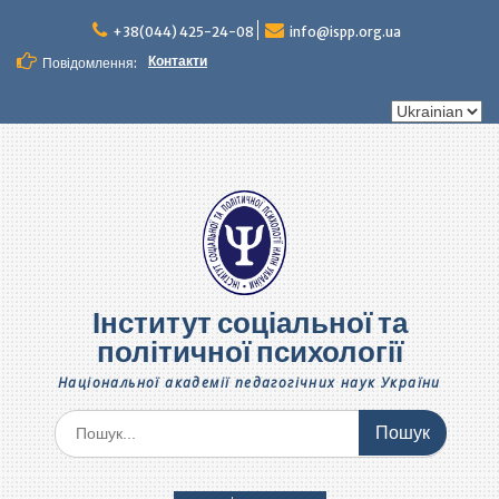
Перейти
до
+38(044) 425-24-08
info@ispp.org.ua
вмісту
Контакти
Повідомлення:
Вибрати
мову
Інститут соціальної та
політичної психології
Національної академії педагогічних наук України
Шукати: