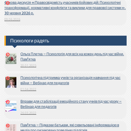
Фахова дискусія «Правосвідомість учасників бойових дій: Психологічні
трансформації, нормативні конфлікти та виклики для правової системи».
30 червня 2026 р.
09.06.2026
Психологи радять
Ольга Плетка – Психологія для всіх на кожен день під час війни.
Пам’ятка
20.01.2025
Психологічна підтримка учнів та організація навчання під час
війни – Вебінар для педагогів
01.04.2022
Вправи для стабілізації емоційного стану учнів під час уроку –
Вебінар для педагогів
26.03.2022
Пам’ятка – Підказки батькам, які схвильовані інформацією в
медіа про ризиковану поведінку підлітків