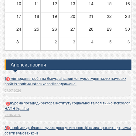
10
11
12
13
14
15
16
17
18
19
20
21
22
23
24
25
26
27
28
29
30
31
1
2
3
4
5
6
Анонси, новини
Термін подання робіт на Всеукраїнський конкурс студентських наукових
робіт із політичної психології продовжено!
07.07.2026
Конкурс на посаду директора Інституту соціальної та політичної психології
НАПН України
23.06.2026
Від політики до благополуччя: досвід вивчення фінських практик підтримки
освіти в умовах криз