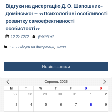
Відгуки на дисертацію Д. О. Шапошник-
Домінської – «Психологічні особливості
розвитку самоефективності
особистості»
10.05.2020
greenlevel
Е.Б. - Відгуки на дисертації
,
Зміни
Навігація
Новіші записи
за
записами
Серпень 2026
M
T
W
T
F
S
S
27
28
29
30
31
1
2
3
4
5
6
7
8
9