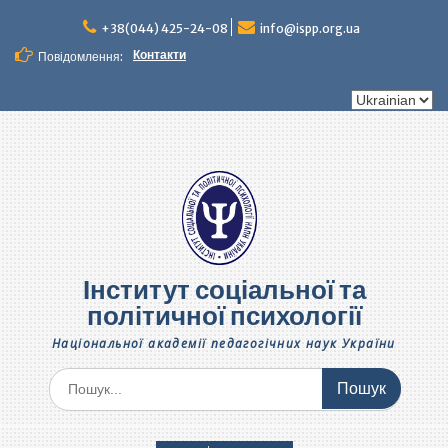
Перейти
до
+38(044) 425-24-08
info@ispp.org.ua
вмісту
Контакти
Повідомлення:
Вибрати
мову
Інститут соціальної та
політичної психології
Національної академії педагогічних наук України
Шукати: