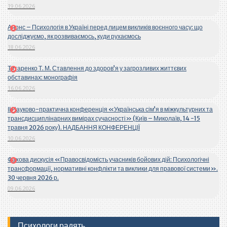
19.06.2026
Анонс – Психологія в Україні перед лицем викликів воєнного часу: що
досліджуємо, як розвиваємось, куди рухаємось
18.06.2026
Титаренко Т. М. Ставлення до здоров’я у загрозливих життєвих
обставинах: монографія
16.06.2026
ІІ Науково-практична конференція «Українська сім’я в міжкультурних та
трансдисциплінарних вимірах сучасності» (Київ – Миколаїв, 14 -15
травня 2026 року). НАДБАННЯ КОНФЕРЕНЦІЇ
10.06.2026
Фахова дискусія «Правосвідомість учасників бойових дій: Психологічні
трансформації, нормативні конфлікти та виклики для правової системи».
30 червня 2026 р.
09.06.2026
Психологи радять