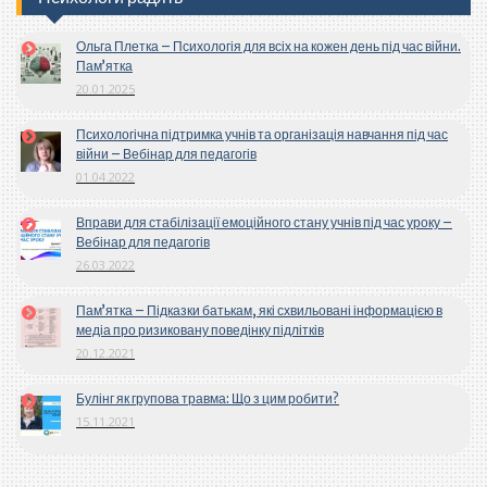
Ольга Плетка – Психологія для всіх на кожен день під час війни.
Пам’ятка
20.01.2025
Психологічна підтримка учнів та організація навчання під час
війни – Вебінар для педагогів
01.04.2022
Вправи для стабілізації емоційного стану учнів під час уроку –
Вебінар для педагогів
26.03.2022
Пам’ятка – Підказки батькам, які схвильовані інформацією в
медіа про ризиковану поведінку підлітків
20.12.2021
Булінг як групова травма: Що з цим робити?
15.11.2021