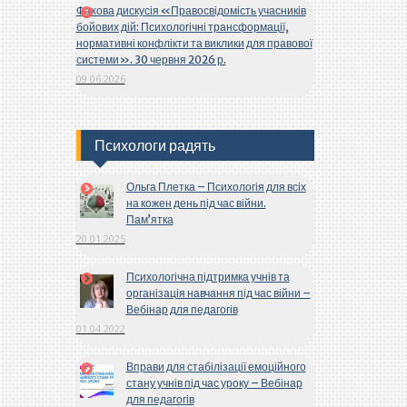
Фахова дискусія «Правосвідомість учасників
бойових дій: Психологічні трансформації,
нормативні конфлікти та виклики для правової
системи». 30 червня 2026 р.
09.06.2026
Психологи радять
Ольга Плетка – Психологія для всіх
на кожен день під час війни.
Пам’ятка
20.01.2025
Психологічна підтримка учнів та
організація навчання під час війни –
Вебінар для педагогів
01.04.2022
Вправи для стабілізації емоційного
стану учнів під час уроку – Вебінар
для педагогів