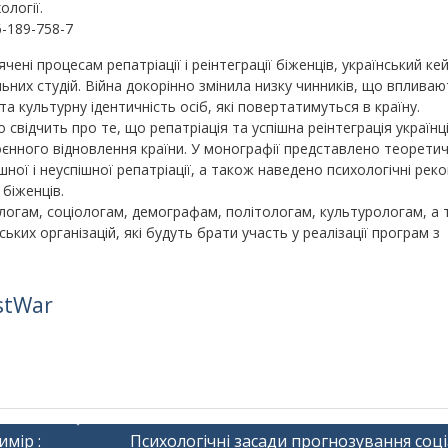
ології.
6-189-758-7
ені процесам репатріації і реінтеграції біженців, український ке
их студій. Війна докорінно змінила низку чинників, що впливаю
а культурну ідентичність осіб, які повертатимуться в країну.
свідчить про те, що репатріація та успішна реінтеграція українц
єнного відновлення країни. У монографії представлено теорети
шної і неуспішної репатріації, а також наведено психологічні рек
біженців.
логам, соціологам, демографам, політологам, культурологам, а
ких організацій, які будуть брати участь у реалізації програм з
stWar
имір :
Психологічні засади прогнозування соц