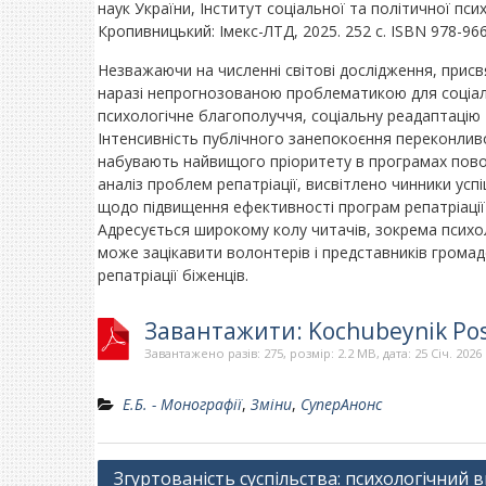
наук України, Інститут соціальної та політичної псих
Кропивницький: Імекс-ЛТД, 2025. 252 с. ISBN 978-96
Незважаючи на численні світові дослідження, присвяч
наразі непрогнозованою проблематикою для соціальн
психологічне благополуччя, соціальну реадаптацію т
Інтенсивність публічного занепокоєння переконливо 
набувають найвищого пріоритету в програмах пово
аналіз проблем репатріації, висвітлено чинники успі
щодо підвищення ефективності програм репатріації 
Адресується широкому колу читачів, зокрема психо
може зацікавити волонтерів і представників громадсь
репатріації біженців.
Завантажити: Kochubeynik Po
Завантажено разів: 275, розмір: 2.2 MB, дата: 25 Січ. 2026
Е.Б. - Монографії
,
Зміни
,
СуперАнонс
Навігація
Згуртованість суспільства: психологічний в