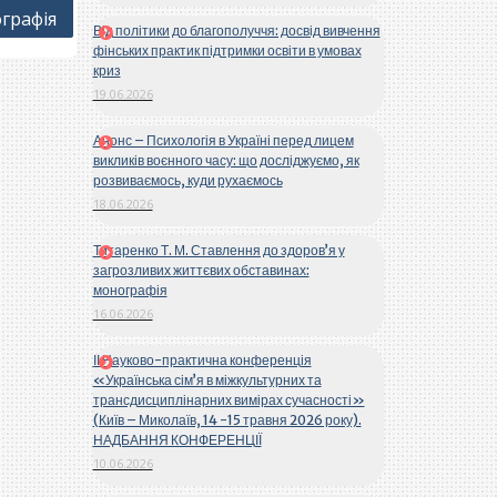
ографія
Від політики до благополуччя: досвід вивчення
фінських практик підтримки освіти в умовах
криз
19.06.2026
Анонс – Психологія в Україні перед лицем
викликів воєнного часу: що досліджуємо, як
розвиваємось, куди рухаємось
18.06.2026
Титаренко Т. М. Ставлення до здоров’я у
загрозливих життєвих обставинах:
монографія
16.06.2026
ІІ Науково-практична конференція
«Українська сім’я в міжкультурних та
трансдисциплінарних вимірах сучасності»
(Київ – Миколаїв, 14 -15 травня 2026 року).
НАДБАННЯ КОНФЕРЕНЦІЇ
10.06.2026