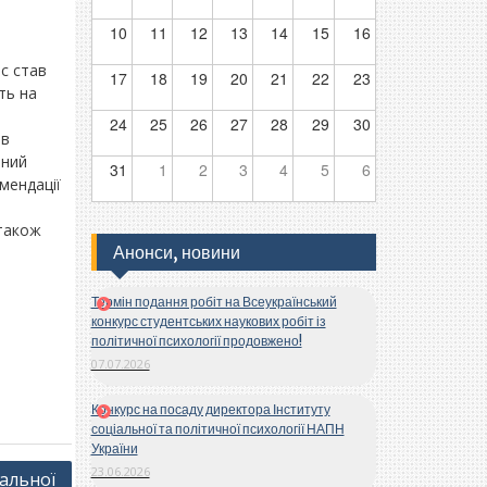
10
11
12
13
14
15
16
йс став
17
18
19
20
21
22
23
ть на
24
25
26
27
28
29
30
ів
чний
31
1
2
3
4
5
6
омендації
 також
Анонси, новини
Термін подання робіт на Всеукраїнський
конкурс студентських наукових робіт із
політичної психології продовжено!
07.07.2026
Конкурс на посаду директора Інституту
соціальної та політичної психології НАПН
України
23.06.2026
іальної