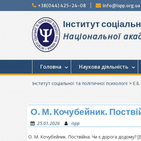
Перейти
+38(044) 425-24-08
info@ispp.org.ua
до
вмісту
Інститут соціальн
Національної акад
Головна
Наукова діяльність
Інститут соціальної та політичної психології
>
Е.Б
О. М. Кочубейник. Постві
25.01.2026
ispp
О. М. Кочубейник. Поствійна. Чи є дорога додому? [