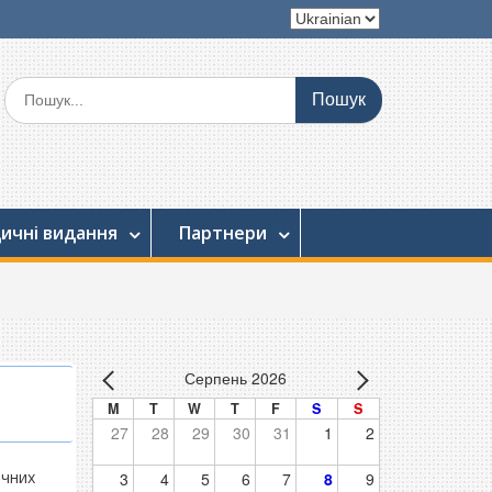
Вибрати
мову
Шукати:
ичні видання
Партнери
Серпень 2026
M
T
W
T
F
S
S
27
28
29
30
31
1
2
ічних
3
4
5
6
7
8
9