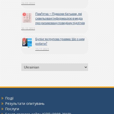
26.03.2022
Пам’ятка – Підказки батькам, які
схвильовані інформацією в медіа
про ризиковану поведінку підлітків
20.12.2021
Булінг як групова травма: Що з цим
робити?
15.11.2021
Вибрати
мову
Події
Результати опитувань
Послуги