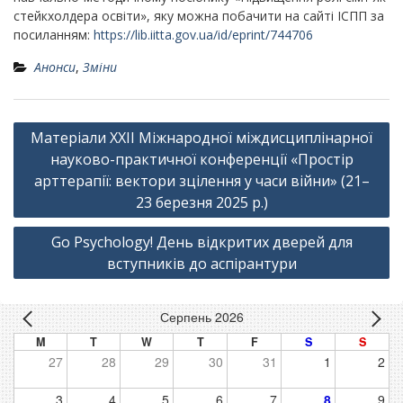
стейкхолдера освіти», яку можна побачити на сайті ІСПП за
посиланням:
https
://
lib
.
iitta
.
gov
.
ua
/
id
/
eprint
/744706
Анонси
,
Зміни
Навігація
Матеріали ХХІІ Міжнародної міждисциплінарної
записів
науково-практичної конференції «Простір
арттерапії: вектори зцілення у часи війни» (21–
23 березня 2025 р.)
Go Psychology! День відкритих дверей для
вступників до аспірантури
Серпень 2026
M
T
W
T
F
S
S
27
28
29
30
31
1
2
3
4
5
6
7
8
9