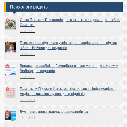
Психологи радять
Ольга Плетка – Психологія для всіх на кожен день під час війни.
Пам’ятка
20.01.2025
Психологічна підтримка учнів та організація навчання під час
війни – Вебінар для педагогів
01.04.2022
Вправи для стабілізації емоційного стану учнів під час уроку –
Вебінар для педагогів
26.03.2022
Пам’ятка – Підказки батькам, які схвильовані інформацією в
медіа про ризиковану поведінку підлітків
20.12.2021
Булінг як групова травма: Що з цим робити?
15.11.2021