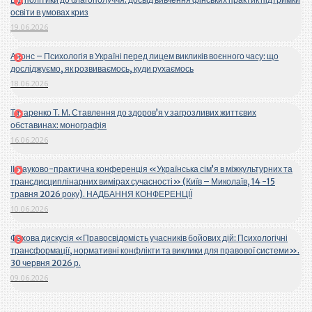
освіти в умовах криз
19.06.2026
Анонс – Психологія в Україні перед лицем викликів воєнного часу: що
досліджуємо, як розвиваємось, куди рухаємось
18.06.2026
Титаренко Т. М. Ставлення до здоров’я у загрозливих життєвих
обставинах: монографія
16.06.2026
ІІ Науково-практична конференція «Українська сім’я в міжкультурних та
трансдисциплінарних вимірах сучасності» (Київ – Миколаїв, 14 -15
травня 2026 року). НАДБАННЯ КОНФЕРЕНЦІЇ
10.06.2026
Фахова дискусія «Правосвідомість учасників бойових дій: Психологічні
трансформації, нормативні конфлікти та виклики для правової системи».
30 червня 2026 р.
09.06.2026