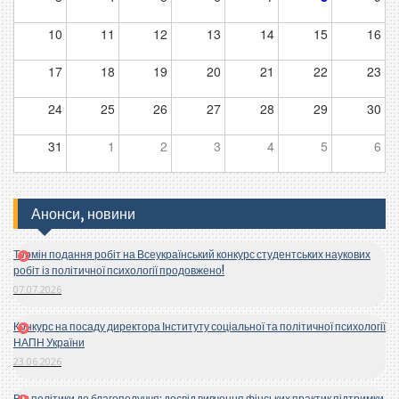
10
11
12
13
14
15
16
17
18
19
20
21
22
23
24
25
26
27
28
29
30
31
1
2
3
4
5
6
Анонси, новини
Термін подання робіт на Всеукраїнський конкурс студентських наукових
робіт із політичної психології продовжено!
07.07.2026
Конкурс на посаду директора Інституту соціальної та політичної психології
НАПН України
23.06.2026
Від політики до благополуччя: досвід вивчення фінських практик підтримки