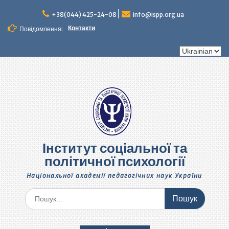
Перейти
до
+38(044) 425-24-08
info@ispp.org.ua
вмісту
Контакти
Повідомлення:
Вибрати
мову
Інститут соціальної та
політичної психології
Національної академії педагогічних наук України
Шукати: