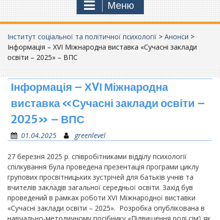
Меню
Інститут соціальної та політичної психології
>
Анонси
>
Інформація – ХVІ Міжнародна виставка «Сучасні заклади
освіти – 2025» – ВПС
Інформація – ХVІ Міжнародна
виставка «Сучасні заклади освіти –
2025» – ВПС
01.04.2025
greenlevel
27 березня
2025
р. співробітниками відділу психології
спілкування була проведена презентація програми циклу
групових просвітницьких зустрічей для батьків учнів та
вчителів закладів загальної середньої освіти. Захід був
проведений в рамках
роботи Х
V
І Міжнародної виставки
«Сучасні заклади освіти – 2025». Розробка опублікована в
навчально-методичному посібнику «Підвищення ролі сім’ї як