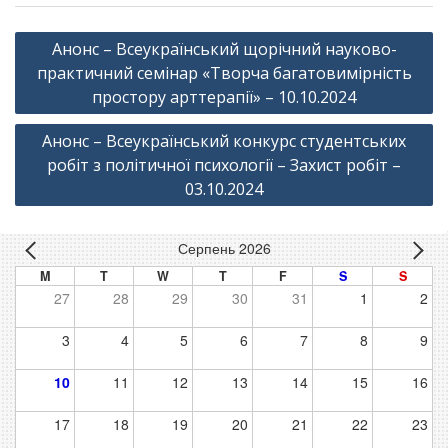
Навігація
Анонс – Всеукраїнський щорічний науково-
записів
практичний семінар «Творча багатовимірність
простору арттерапії» – 10.10.2024
Анонс – Всеукраїнський конкурс студентських
робіт з політичної психології – Захист робіт –
03.10.2024
Серпень 2026
M
T
W
T
F
S
S
27
28
29
30
31
1
2
3
4
5
6
7
8
9
10
11
12
13
14
15
16
17
18
19
20
21
22
23