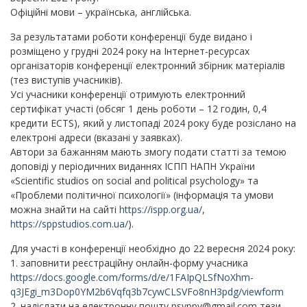
Офіційні мови – українська, англійська.
За результатами роботи конференції буде видано і
розміщено у грудні 2024 року на Інтернет-ресурсах
організаторів конференції електронний збірник матеріалів
(тез виступів учасників).
Усі учасники конференції отримують електронний
сертифікат участі (обсяг 1 день роботи – 12 годин, 0,4
кредити ECTS), який у листопаді 2024 року буде розіслано на
електроні адреси (вказані у заявках).
Автори за бажанням мають змогу подати статті за темою
доповіді у періодичних виданнях ІСПП НАПН України
«Scientific studios on social and political psychology» та
«Проблеми політичної психології» (інформація та умови
можна знайти на сайті
https://ispp.org.ua/
,
https://sppstudios.com.ua/
).
Для участі в конференції необхідно до 22 вересня 2024 року:
1. заповнити реєстраційну онлайн-форму учасника
https://docs.google.com/forms/d/e/1FAIpQLSfNoXhm-
q3JEgi_m3Dop0YM2b6Vqfq3b7cywCLSVFo8nH3pdg/viewform
2. надіслати на електронну пошту psyppv@gmail.com тези