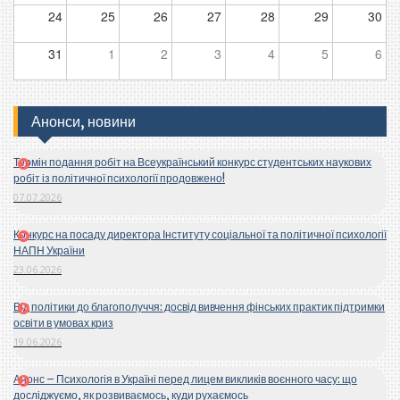
24
25
26
27
28
29
30
31
1
2
3
4
5
6
Анонси, новини
Термін подання робіт на Всеукраїнський конкурс студентських наукових
робіт із політичної психології продовжено!
07.07.2026
Конкурс на посаду директора Інституту соціальної та політичної психології
НАПН України
23.06.2026
Від політики до благополуччя: досвід вивчення фінських практик підтримки
освіти в умовах криз
19.06.2026
Анонс – Психологія в Україні перед лицем викликів воєнного часу: що
досліджуємо, як розвиваємось, куди рухаємось