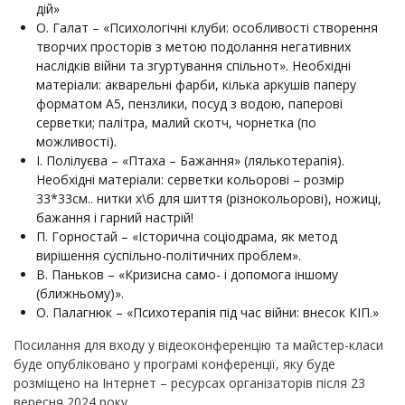
дій»
О. Галат – «Психологічні клуби: особливості створення
творчих просторів з метою подолання негативних
наслідків війни та згуртування спільнот». Необхідні
матеріали: акварельні фарби, кілька аркушів паперу
форматом А5, пензлики, посуд з водою, паперові
серветки; палітра, малий скотч, чорнетка (по
можливості).
І. Полілуєва – «Птаха – Бажання» (лялькотерапія).
Необхідні матеріали: серветки кольорові – розмір
33*33см.. нитки х\б для шиття (різнокольорові), ножиці,
бажання і гарний настрій!
П. Горностай – «Історична соціодрама, як метод
вирішення суспільно-політичних проблем».
В. Паньков – «Кризисна само- і допомога іншому
(ближньому)».
О. Палагнюк – «Психотерапія під час війни: внесок КІП.»
Посилання для входу у відеоконференцію та майстер-класи
буде опубліковано у програмі конференції, яку буде
розміщено на Інтернет – ресурсах організаторів після 23
вересня 2024 року.