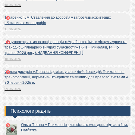
18.06.2026
Титаренко Т. М. Ставлення до здоров’я у загрозливих життєвих
обставинах: монографія
16.06.2026
ІІ Науково-практична конференція «Українська сім’я в міжкультурних та
трансдисциплінарних вимірах сучасності» (Київ – Миколаїв, 14 -15
травня 2026 року). НАДБАННЯ КОНФЕРЕНЦІЇ
10.06.2026
Фахова дискусія «Правосвідомість учасників бойових дій: Психологічні
трансформації, нормативні конфлікти та виклики для правової системи».
30 червня 2026 р.
09.06.2026
Психологи радять
Ольга Плетка – Психологія для всіх на кожен день під час війни.
Пам’ятка