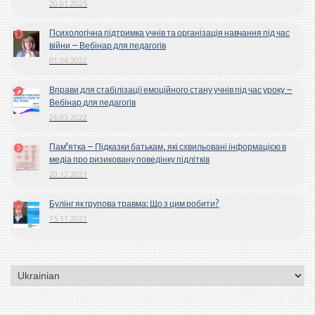
20.01.2025
Психологічна підтримка учнів та організація навчання під час
війни – Вебінар для педагогів
01.04.2022
Вправи для стабілізації емоційного стану учнів під час уроку –
Вебінар для педагогів
26.03.2022
Пам’ятка – Підказки батькам, які схвильовані інформацією в
медіа про ризиковану поведінку підлітків
20.12.2021
Булінг як групова травма: Що з цим робити?
15.11.2021
Вибрати
мову