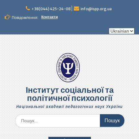
Перейти
до
+38(044) 425-24-08
info@ispp.org.ua
вмісту
Контакти
Повідомлення:
Вибрати
мову
Інститут соціальної та
політичної психології
Національної академії педагогічних наук України
Шукати: