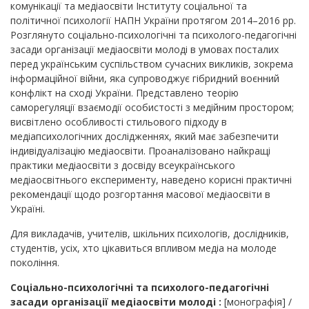
комунікації та медіаосвіти Інституту соціальної та
політичної психології НАПН України протягом 2014–2016 рр.
Розглянуто соціально-психологічні та психолого-педагогічні
засади організації медіаосвіти молоді в умовах посталих
перед українським суспільством сучасних викликів, зокрема
інформаційної війни, яка супроводжує гібридний воєнний
конфлікт на сході України. Представлено теорію
саморегуляції взаємодії особистості з медійним простором;
висвітлено особливості стильового підходу в
медіапсихологічних дослідженнях, який має забезпечити
індивідуалізацію медіаосвіти. Проаналізовано найкращі
практики медіаосвіти з досвіду всеукраїнського
медіаосвітнього експерименту, наведено корисні практичні
рекомендації щодо розгортання масової медіаосвіти в
Україні.
Для викладачів, учителів, шкільних психологів, дослідників,
студентів, усіх, хто цікавиться впливом медіа на молоде
покоління.
Соціально-психологічні та психолого-педагогічні
засади організації медіаосвіти молоді :
[монографія] /