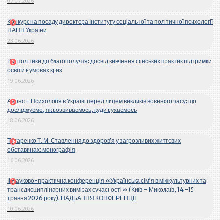
07.07.2026
Конкурс на посаду директора Інституту соціальної та політичної психології
НАПН України
23.06.2026
Від політики до благополуччя: досвід вивчення фінських практик підтримки
освіти в умовах криз
19.06.2026
Анонс – Психологія в Україні перед лицем викликів воєнного часу: що
досліджуємо, як розвиваємось, куди рухаємось
18.06.2026
Титаренко Т. М. Ставлення до здоров’я у загрозливих життєвих
обставинах: монографія
16.06.2026
ІІ Науково-практична конференція «Українська сім’я в міжкультурних та
трансдисциплінарних вимірах сучасності» (Київ – Миколаїв, 14 -15
травня 2026 року). НАДБАННЯ КОНФЕРЕНЦІЇ
10.06.2026