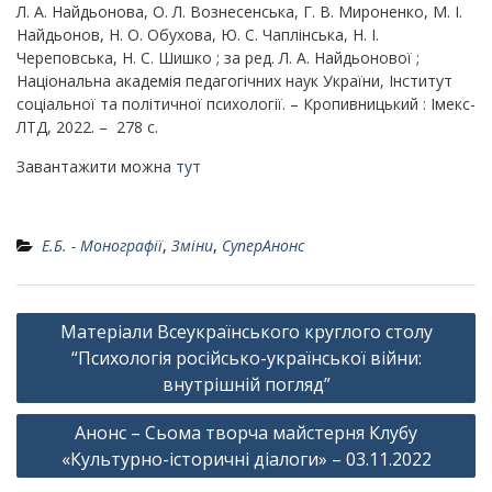
Л. А. Найдьонова, О. Л. Вознесенська, Г. В. Мироненко, М. І.
Найдьонов, Н. О. Обухова, Ю. С. Чаплінська, Н. І.
Череповська, Н. С. Шишко ; за ред. Л. А. Найдьонової ;
Національна академія педагогічних наук України, Інститут
соці­альної та політичної психології. – Кропивницький : Імекс-
ЛТД, 2022. – 278 с.
Завантажити можна
тут
Е.Б. - Монографії
,
Зміни
,
СуперАнонс
Навігація
Матеріали Всеукраїнського круглого столу
записів
“Психологія російсько-української війни:
внутрішній погляд”
Анонс – Cьома творча майстерня Клубу
«Культурно-історичні діалоги» – 03.11.2022