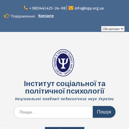
Перейти
до
+38(044) 425-24-08
info@ispp.org.ua
вмісту
Контакти
Повідомлення:
Вибрати
мову
Інститут соціальної та
політичної психології
Національної академії педагогічних наук України
Шукати: