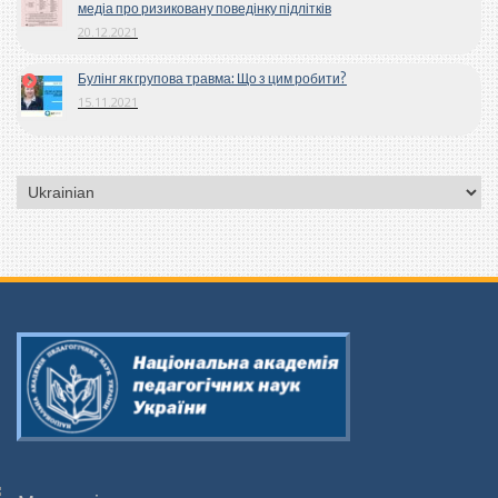
медіа про ризиковану поведінку підлітків
20.12.2021
Булінг як групова травма: Що з цим робити?
15.11.2021
Вибрати
мову