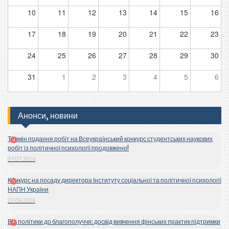
10
11
12
13
14
15
16
17
18
19
20
21
22
23
24
25
26
27
28
29
30
31
1
2
3
4
5
6
Анонси, новини
Термін подання робіт на Всеукраїнський конкурс студентських наукових
робіт із політичної психології продовжено!
07.07.2026
Конкурс на посаду директора Інституту соціальної та політичної психології
НАПН України
23.06.2026
Від політики до благополуччя: досвід вивчення фінських практик підтримки