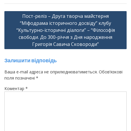
Навігація
Пост-реліз – Друга творча майстерня
записів
“Міфодрама історичного досвіду” клубу
“Культурно-історичні діалоги” – “Філософія
свободи. До 300-річчя з Дня народження
Григорія Савича Сковороди”
Залишити відповідь
Ваша e-mail адреса не оприлюднюватиметься.
Обов’язкові
поля позначені
*
Коментар
*