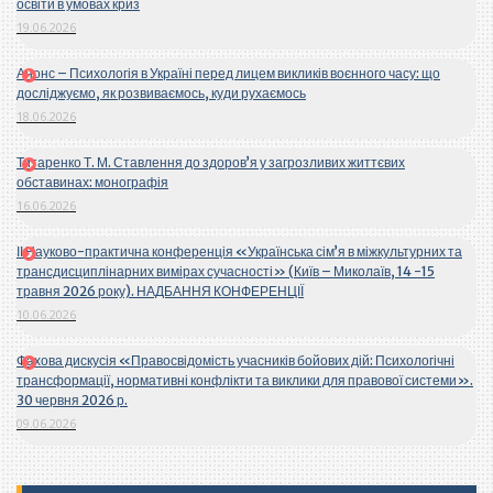
освіти в умовах криз
19.06.2026
Анонс – Психологія в Україні перед лицем викликів воєнного часу: що
досліджуємо, як розвиваємось, куди рухаємось
18.06.2026
Титаренко Т. М. Ставлення до здоров’я у загрозливих життєвих
обставинах: монографія
16.06.2026
ІІ Науково-практична конференція «Українська сім’я в міжкультурних та
трансдисциплінарних вимірах сучасності» (Київ – Миколаїв, 14 -15
травня 2026 року). НАДБАННЯ КОНФЕРЕНЦІЇ
10.06.2026
Фахова дискусія «Правосвідомість учасників бойових дій: Психологічні
трансформації, нормативні конфлікти та виклики для правової системи».
30 червня 2026 р.
09.06.2026