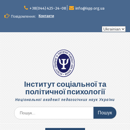
Перейти
до
+38(044) 425-24-08
info@ispp.org.ua
вмісту
Контакти
Повідомлення:
Вибрати
мову
Інститут соціальної та
політичної психології
Національної академії педагогічних наук України
Шукати: