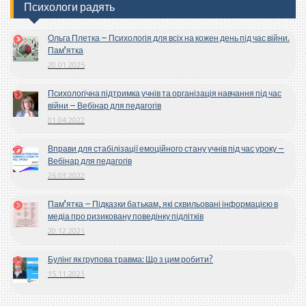
Психологи радять
Ольга Плетка – Психологія для всіх на кожен день під час війни.
Пам’ятка
20.01.2025
Психологічна підтримка учнів та організація навчання під час
війни – Вебінар для педагогів
01.04.2022
Вправи для стабілізації емоційного стану учнів під час уроку –
Вебінар для педагогів
26.03.2022
Пам’ятка – Підказки батькам, які схвильовані інформацією в
медіа про ризиковану поведінку підлітків
20.12.2021
Булінг як групова травма: Що з цим робити?
15.11.2021