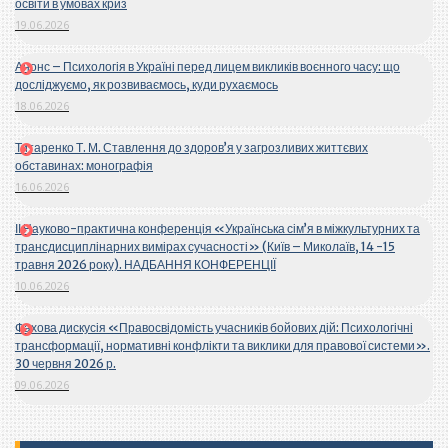
освіти в умовах криз
19.06.2026
Анонс – Психологія в Україні перед лицем викликів воєнного часу: що
досліджуємо, як розвиваємось, куди рухаємось
18.06.2026
Титаренко Т. М. Ставлення до здоров’я у загрозливих життєвих
обставинах: монографія
16.06.2026
ІІ Науково-практична конференція «Українська сім’я в міжкультурних та
трансдисциплінарних вимірах сучасності» (Київ – Миколаїв, 14 -15
травня 2026 року). НАДБАННЯ КОНФЕРЕНЦІЇ
10.06.2026
Фахова дискусія «Правосвідомість учасників бойових дій: Психологічні
трансформації, нормативні конфлікти та виклики для правової системи».
30 червня 2026 р.
09.06.2026