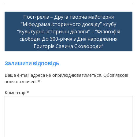
Навігація
Пост-реліз – Друга творча майстерня
записів
“Міфодрама історичного досвіду” клубу
“Культурно-історичні діалоги” – “Філософія
свободи. До 300-річчя з Дня народження
Григорія Савича Сковороди”
Залишити відповідь
Ваша e-mail адреса не оприлюднюватиметься.
Обов’язкові
поля позначені
*
Коментар
*