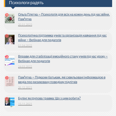
Психологи радять
Ольга Плетка – Психологія для всіх на кожен день під час війни.
Пам’ятка
20.01.2025
Психологічна підтримка учнів та організація навчання під час
війни – Вебінар для педагогів
01.04.2022
Вправи для стабілізації емоційного стану учнів під час уроку –
Вебінар для педагогів
26.03.2022
Пам’ятка – Підказки батькам, які схвильовані інформацією в
медіа про ризиковану поведінку підлітків
20.12.2021
Булінг як групова травма: Що з цим робити?
15.11.2021