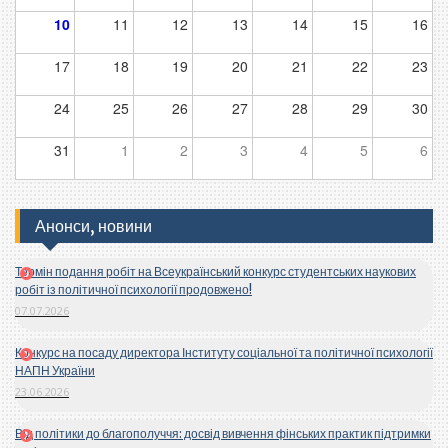
10
11
12
13
14
15
16
17
18
19
20
21
22
23
24
25
26
27
28
29
30
31
1
2
3
4
5
6
Анонси, новини
Термін подання робіт на Всеукраїнський конкурс студентських наукових
робіт із політичної психології продовжено!
07.07.2026
Конкурс на посаду директора Інституту соціальної та політичної психології
НАПН України
23.06.2026
Від політики до благополуччя: досвід вивчення фінських практик підтримки