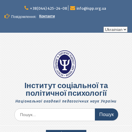
Перейти
до
+38(044) 425-24-08
info@ispp.org.ua
вмісту
Контакти
Повідомлення:
Вибрати
мову
Інститут соціальної та
політичної психології
Національної академії педагогічних наук України
Шукати: