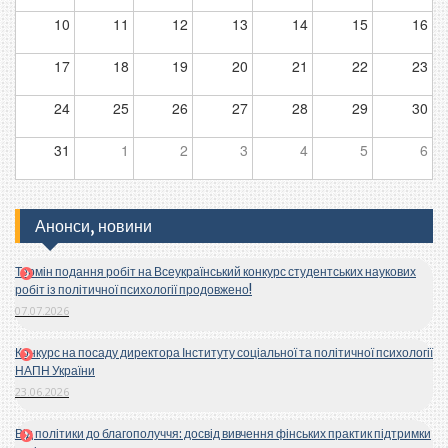
10
11
12
13
14
15
16
17
18
19
20
21
22
23
24
25
26
27
28
29
30
31
1
2
3
4
5
6
Анонси, новини
Термін подання робіт на Всеукраїнський конкурс студентських наукових
робіт із політичної психології продовжено!
07.07.2026
Конкурс на посаду директора Інституту соціальної та політичної психології
НАПН України
23.06.2026
Від політики до благополуччя: досвід вивчення фінських практик підтримки