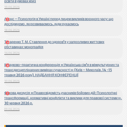
освіти в умовах криз
19.06.2026
Анонс – Психологія в Україні перед лицем викликів воєнного часу: що
досліджуємо, як розвиваємось, куди рухаємось
18.06.2026
Титаренко Т. М. Ставлення до здоров’я у загрозливих життєвих
обставинах: монографія
16.06.2026
ІІ Науково-практична конференція «Українська сім’я в міжкультурних та
трансдисциплінарних вимірах сучасності» (Київ – Миколаїв, 14 -15
травня 2026 року). НАДБАННЯ КОНФЕРЕНЦІЇ
10.06.2026
Фахова дискусія «Правосвідомість учасників бойових дій: Психологічні
трансформації, нормативні конфлікти та виклики для правової системи».
30 червня 2026 р.
09.06.2026