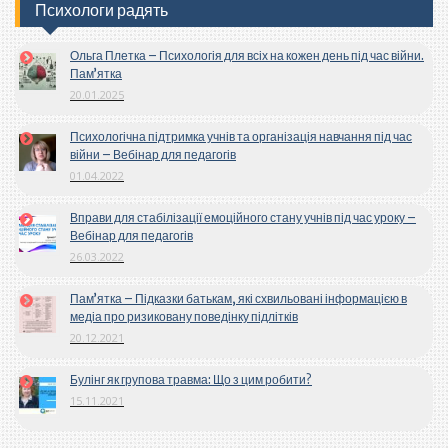
Психологи радять
Ольга Плетка – Психологія для всіх на кожен день під час війни.
Пам’ятка
20.01.2025
Психологічна підтримка учнів та організація навчання під час
війни – Вебінар для педагогів
01.04.2022
Вправи для стабілізації емоційного стану учнів під час уроку –
Вебінар для педагогів
26.03.2022
Пам’ятка – Підказки батькам, які схвильовані інформацією в
медіа про ризиковану поведінку підлітків
20.12.2021
Булінг як групова травма: Що з цим робити?
15.11.2021