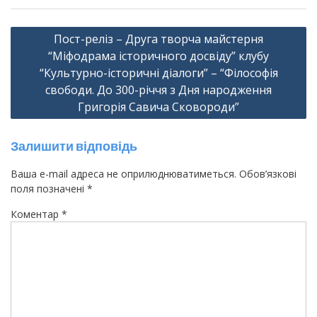
Навігація
Пост-реліз – Друга творча майстерня
записів
“Міфодрама історичного досвіду” клубу
“Культурно-історичні діалоги” – “Філософія
свободи. До 300-річчя з Дня народження
Григорія Савича Сковороди”
Залишити відповідь
Ваша e-mail адреса не оприлюднюватиметься.
Обов’язкові
поля позначені
*
Коментар
*