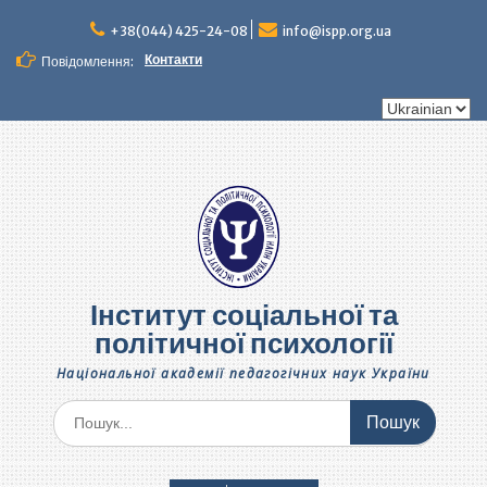
Перейти
до
+38(044) 425-24-08
info@ispp.org.ua
вмісту
Контакти
Повідомлення:
Вибрати
мову
Інститут соціальної та
політичної психології
Національної академії педагогічних наук України
Шукати: