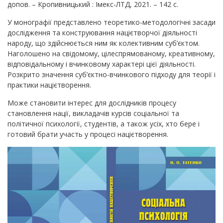
допов. – Кропивницький : Імекс-ЛТД, 2021. – 142 c.
У монографії представлено теоретико-методологічні засади
дослідження та конструювання націєтворчої діяльності
народу, що здійснюється ним як колективним суб’єктом.
Наголошено на свідомому, цілеспрямованому, креативному,
відповідальному і вчинковому характері цієї діяльності.
Розкрито значення суб’єктно-вчинкового підходу для теорії і
практики націєтворення.
Може становити інтерес для дослідників процесу
становлення нації, викладачів курсів соціальної та
політичної психології, студентів, а також усіх, хто бере і
готовий брати участь у процесі націєтворення.