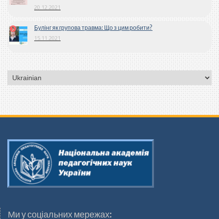
20.12.2021
Булінг як групова травма: Що з цим робити?
15.11.2021
Вибрати
мову
Ми у соціальних мережах: