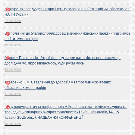
Конкурс на посаду директора Інституту соціальної та політичної психології
НАПН України
23.06.2026
Від політики до благополуччя: досвід вивчення фінських практик підтримки
освіти в умовах криз
19.06.2026
Анонс – Психологія в Україні перед лицем викликів воєнного часу: що
досліджуємо, як розвиваємось, куди рухаємось
18.06.2026
Титаренко Т. М. Ставлення до здоров’я у загрозливих життєвих
обставинах: монографія
16.06.2026
ІІ Науково-практична конференція «Українська сім’я в міжкультурних та
трансдисциплінарних вимірах сучасності» (Київ – Миколаїв, 14 -15
травня 2026 року). НАДБАННЯ КОНФЕРЕНЦІЇ
10.06.2026