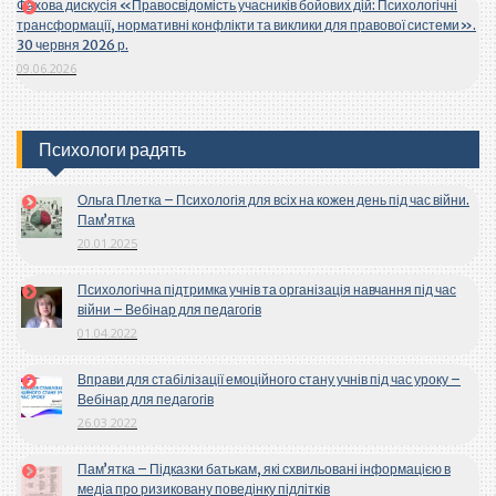
Фахова дискусія «Правосвідомість учасників бойових дій: Психологічні
трансформації, нормативні конфлікти та виклики для правової системи».
30 червня 2026 р.
09.06.2026
Психологи радять
Ольга Плетка – Психологія для всіх на кожен день під час війни.
Пам’ятка
20.01.2025
Психологічна підтримка учнів та організація навчання під час
війни – Вебінар для педагогів
01.04.2022
Вправи для стабілізації емоційного стану учнів під час уроку –
Вебінар для педагогів
26.03.2022
Пам’ятка – Підказки батькам, які схвильовані інформацією в
медіа про ризиковану поведінку підлітків