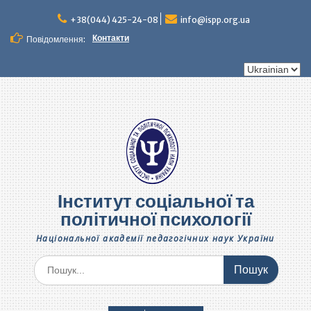
Перейти
до
+38(044) 425-24-08
info@ispp.org.ua
вмісту
Контакти
Повідомлення:
Вибрати
мову
Інститут соціальної та
політичної психології
Національної академії педагогічних наук України
Шукати: