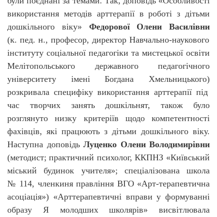
були поєднані за темами. Так, доповідь «
Особливості
використання методів арттерапії в роботі з дітьми
дошкільного віку»
Федорової Олени Василівни
(
к. пед. н., професор, директор Навчально-наукового
інституту соціальної педагогіки та мистецької освіти
Мелітопольського державного педагогічного
університету імені Богдана Хмельницького)
розкривала специфіку використання арттерапії під
час творчих занять дошкільнят, також було
розглянуто низку критеріїв щодо компетентності
фахівців, які працюють з дітьми дошкільного віку.
Наступна доповідь
Луценко Олени Володимирівни
(методист; практичний психолог, ККПНЗ «Київський
міський будинок учителя»; спеціалізована школа
№ 114, членкиня правління
ВГО «Арт-терапевтична
асоціація»)
«Арттерапевтичні вправи у формуванні
образу Я молодших школярів» висвітлювала