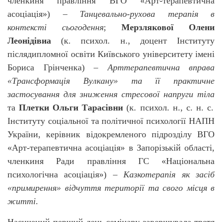
членкиня правління ВГО «Арт-терапевтична
асоціація») –
Танцевально-рухова терапія в
контексті сьогодення
;
Мерзлякової
Олени
Леонідівиа
(к. психол. н., доцент Інституту
післядипломної освіти Київського університету імені
Бориса Грінченка)
–
Арттерапевтична вправа
«Трансформація Вулкану» та її практичне
застосування для зниження стресової напруги тіла
та
Плетки Ольги Тарасівни
(к. психол. н., с. н. с.
Інституту соціальної та політичної психології НАПН
України, керівник відокремленого підрозділу ВГО
«Арт-терапевтична асоціація» в Запорізькій області,
членкиня Ради правління ГС «Національна
психологічна асоціація») –
Казкотерапія як засіб
«примирення» відчуття території та свого місця в
житті
.
Насичений перший день семінару завершувала третя