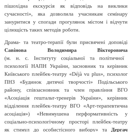
пішохідна екскурсія як відповідь на виклики
сучасності», яка дозволила учасникам семінару
зануритися у спогади прогулянок містом і відчути
цілющість таких методів роботи.
Драма- та театро-терапії були присвячені доповіді
Савінова Володимира Вікторовича
(м. н. с. Інституту соціальної та політичної
психології НАПН України, засновник та керівник
Київського плейбек-театру «Déjà vu plus», психолог
ПНЗ «Будинок дитячої творчості» Подільського
району, співзасновник та член правління ВГО
«Асоціація гештальт-тренерів України», керівник
відділення плейбек-театру ВГО «Арт-терапевтична
асоціація») «Невимушена перформативність у
соціально-психологічному просторі плейбек-театру
як стимул до особистісного вибору» та
Дергач