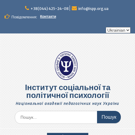
Перейти
до
+38(044) 425-24-08
info@ispp.org.ua
вмісту
Контакти
Повідомлення:
Вибрати
мову
Інститут соціальної та
політичної психології
Національної академії педагогічних наук України
Шукати: