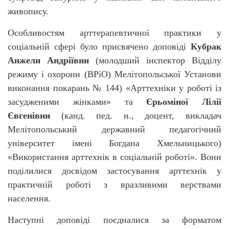
живопису.
Особливостям арттерапевтичної практики у
соціальній сфері було присвячено доповіді
Кубрак
Анжели Андріївни
(молодший інспектор Відділу
режиму і охорони (ВРіО) Мелітопольської Установи
виконання покарань № 144) «Арттехніки у роботі із
засудженими жінками» та
Єрьоміної Лілії
Євгенівни
(канд. пед. н., доцент, викладач
Мелітопольський державний педагогічний
університет імені Богдана Хмельницького)
«Використання арттехнік в соціальній роботі». Вони
поділилися досвідом застосування арттехнік у
практичній роботі з вразливими верствами
населення.
Наступні доповіді поєдналися за форматом