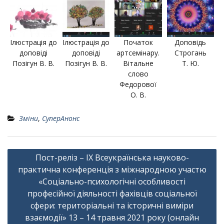
Ілюстрація до
Ілюстрація до
Початок
Доповідь
доповіді
доповіді
артсемінару.
Строгань
Позігун В. В.
Позігун В. В.
Вітальне
Т. Ю.
слово
Федорової
О. В.
Зміни
,
СуперАнонс
Навігація
Пост-реліз – ІX Всеукраїнська науково-
записів
практична конференція з міжнародною участю
«Соціально-психологічні особливості
професійної діяльності фахівців соціальної
сфери: територіальні та історичні виміри
взаємодії» 13 – 14 травня 2021 року (онлайн