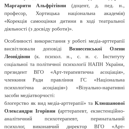
Маргарити Альфрітівни
(доцент, д. пед. н.,
професор, Хортицька національна академія)
«Корекція самооцінки дитини в ході театральної
діяльності (з досвіду роботи)».
Особливості використання у роботі медіа-арттерапії
висвітлювали доповіді
Вознесенської Олени
Леонідівни
(к. психол. н., с. н. с. Інституту
соціальної та політичної психології НАПН України,
президент ВГО «Арт-терапевтична асоціація»,
членкиня Ради правління ГС «Національна
психологічна асоціація») «
Візуально-наративні
засоби медіатворчості:
блогерство як вид медіа-арттерапії» та
Клюшанової
Олександри Ігорівни (
арттерапевт, екзистенційно-
аналітичний психотерапевт, перинатальний
психолог, виконавчий директор ВГО «Арт-