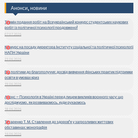
Анонси, новини
Термін подання робіт на Всеукраїнський конкурс студентських наукових
робіт із політичної психології продовжено!
07.07.2026
Конкурс на посаду директора Інституту соціальної та політичної психології
НАПН України
23.06.2026
Від політики до благополуччя: досвід вивчення фінських практик підтримки
освіти в умовах криз
19.06.2026
Анонс – Психологія в Україні перед лицем викликів воєнного часу: що
досліджуємо, як розвиваємось, куди рухаємось
18.06.2026
Титаренко Т. М. Ставлення до здоров’я у загрозливих життєвих
обставинах: монографія
16.06.2026