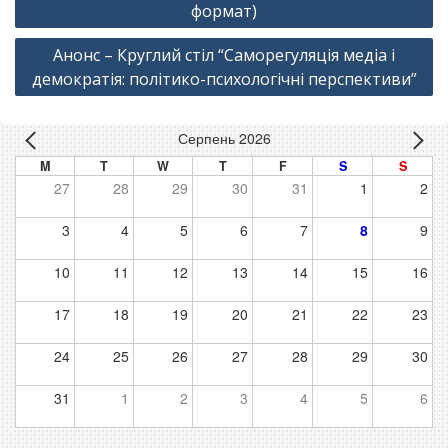
формат)
Анонс – Круглий стіл “Саморегуляція медіа і
демократія: політико-психологічні перспективи”
Серпень 2026
M
T
W
T
F
S
S
27
28
29
30
31
1
2
3
4
5
6
7
8
9
10
11
12
13
14
15
16
17
18
19
20
21
22
23
24
25
26
27
28
29
30
31
1
2
3
4
5
6