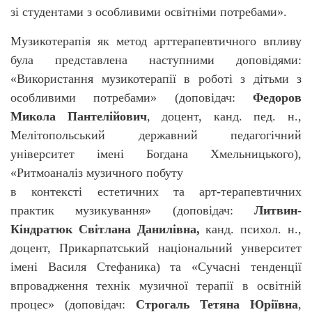
зі студентами з особливими освітніми потребами».
Музикотерапія як метод арттерапевтичного впливу
була представлена наступними доповідями:
«Використання музикотерапії в роботі з дітьми з
особливими потребами» (доповідач:
Федоров
Микола Пантелійович
, доцент, канд. пед. н.,
Мелітопольський державний педагогічний
університет імені Богдана Хмельницького),
«
Ритмоаналіз музичного побуту
в контексті естетичних та арт-терапевтичних
практик музикування» (доповідач:
Литвин-
Кіндратюк Світлана Данилівна,
канд. психол. н.,
доцент, Прикарпатський національний унверситет
імені Василя Стефаника) та «Сучасні тенденції
впровадження технік музичної терапії в освітній
процес» (доповідач:
Строгаль Тетяна Юріївна
,