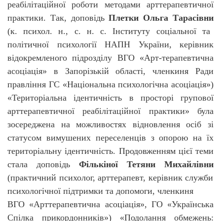
реабілітаційної роботи методами арттерапевтичної
практики. Так, доповідь
Плетки Ольга Тарасівни
(
к. психол. н., с. н. с. Інституту соціальної та
політичної психології НАПН України, керівник
відокремленого підрозділу ВГО «Арт-терапевтична
асоціація» в Запорізькій області, членкиня Ради
правління ГС «Національна психологічна асоціація»)
«Територіальна ідентичність в просторі групової
арттерапевтичної реабілітаційної практики» була
зосереджена на можливостях відновлення осіб зі
статусом вимушених переселенців з опорою на їх
територіальну ідентичність. Продовженням цієї теми
стала доповідь
Фількіної Тетяни Михайлівни
(практичний психолог, арттерапевт, керівник служби
психологічної підтримки та допомоги, членкиня
ВГО «Арттерапевтична асоціація»,
ГО «Українська
Спілка прикордонників») «
Подолання обмежень: