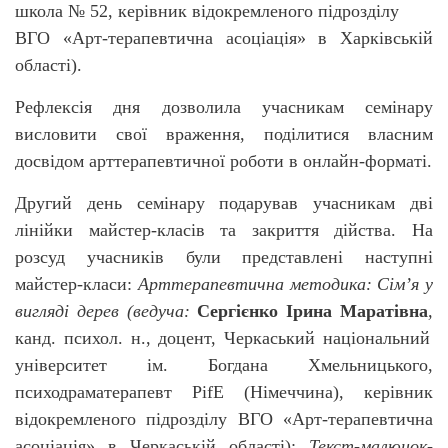
школа № 52,
керівник відокремленого підрозділу
ВГО «Арт-терапевтична асоціація» в Харківській
області).
Рефлексія дня дозволила учасникам семінару
висловити свої враження, поділитися власним
досвідом арттерапевтичної роботи в онлайн-форматі.
Другий день семінару подарував учасникам дві
лінійки майстер-класів та закриття дійства. На
розсуд учасників були представлені наступні
майстер-класи:
Арттерапевтична методика:
Сім’я у
вигляді дерев (ведуча:
Сергієнко Ірина Маратівна
,
канд. психол. н., доцент, Черкаський національний
університет ім. Богдана Хмельницького,
психодраматерапевт
PifE (Німеччина),
керівник
відокремленого підрозділу ВГО «Арт-терапевтична
асоціація» в Черкаській області);
Текст-малюнок-