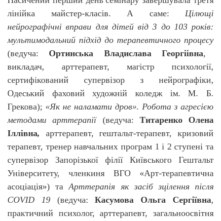
лінійка майстер-класів. А саме:
Цілющі
нейрографічні вправи для дітей від 3 до 103 років:
мультимодальний підхід до терапевтичного процесу
(ведуча:
Ортинська Владислава Георгіівна
,
викладач, арттерапевт, магістр психології,
сертифікований супервізор з нейрографіки,
Одеський фаховий художній коледж ім. М. Б.
Грекова);
«Як не наламати дров». Робота з агресією
методами арттерапії
(ведуча:
Титаренко Олена
Іллівна
,
арттерапевт, гештальт-терапевт, кризовий
терапевт, тренер навчальних програм 1 і 2 ступені та
супервізор Запорізької філії Київського Гештальт
Університету, членкиня ВГО «Арт-терапевтична
асоціація») та
Арттерапія як засіб зцілення після
COVID
19
(ведуча:
Касумова
Ольга Сергіївна
,
практичний психолог, арттерапевт,
загальноосвітня