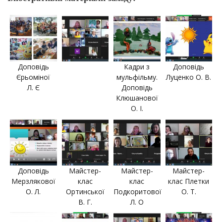
Доповідь
Кадри з
Доповідь
Єрьоміної
мульфільму.
Луценко О. В.
Л. Є
Доповідь
Клюшанової
О. І.
Доповідь
Майстер-
Майстер-
Майстер-
Мерзлякової
клас
клас
клас Плетки
О. Л.
Ортинської
Подкоритової
О. Т.
В. Г.
Л. О