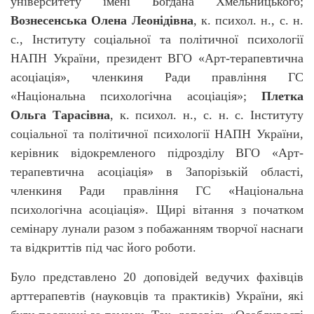
університету імені Богдана Хмельницького;
Вознесенська Олена Леонідівна
, к. психол. н., с. н.
с., Інституту соціальної та політичної психології
НАПН України, президент ВГО «Арт-терапевтична
асоціація», членкиня Ради правління ГС
«Національна психологічна асоціація»;
Плетка
Ольга Тарасівна
, к. психол. н., с. н. с. Інституту
соціальної та політичної психології НАПН України,
керівник відокремленого підрозділу ВГО «Арт-
терапевтична асоціація» в Запорізькій області,
членкиня Ради правління ГС «Національна
психологічна асоціація». Щирі вітання з початком
семінару лунали разом з побажанням творчої наснаги
та відкриттів під час його роботи.
Було представлено 20 доповідей ведучих фахівців
арттерапевтів (науковців та практиків) України, які