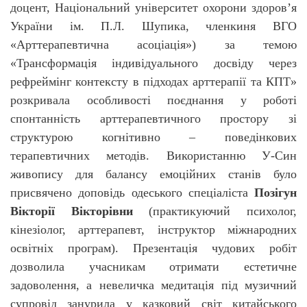
доцент, Національний університет охорони здоров’я
України ім. П.Л. Шупика, членкиня
ВГО
«Арттерапевтична асоціація») за темою
«
Трансформація індивідуального досвіду через
рефреймінг контексту в підходах арттерапії та КПТ»
розкривала особливості поєднання у роботі
спонтанність арттерапевтичного простору зі
структурою когнітивно – поведінкових
терапевтичних методів. Використанню У-Син
живопису для балансу емоційних станів було
присвячено доповідь одеського спеціаліста
Позігун
Вікторії Вікторівни
(практикуючий психолог,
кінезіолог, арттерапевт, інструктор міжнародних
освітніх програм). Презентація чудових робіт
дозволила учасникам отримати естетичне
задоволення, а невеличка медитація під музичний
супровід занурила у казковий світ китайського