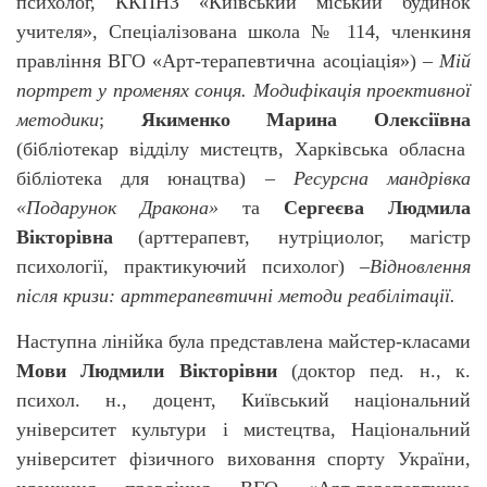
психолог, ККПНЗ «Київський міський будинок
учителя», Спеціалізована школа № 114, членкиня
правління
ВГО «Арт-терапевтична асоціація») –
Мій
портрет у променях сонця. Модифікація проективної
методики
;
Якименко Марина Олексіївна
(бібліотекар відділу мистецтв, Харківська обласна
бібліотека для юнацтва) –
Ресурсна мандрівка
«Подарунок Дракона»
та
Сергеєва Людмила
Вікторівна
(арттерапевт,
нутріциолог, магістр
психології, практикуючий психолог)
–
Відновлення
після кризи: арттерапевтичні методи реабілітації.
Наступна лінійка була представлена майстер-класами
Мови Людмили Вікторівни
(доктор пед. н., к.
психол. н., доцент, Київський національний
університет культури і мистецтва, Національний
університет фізичного виховання спорту України,