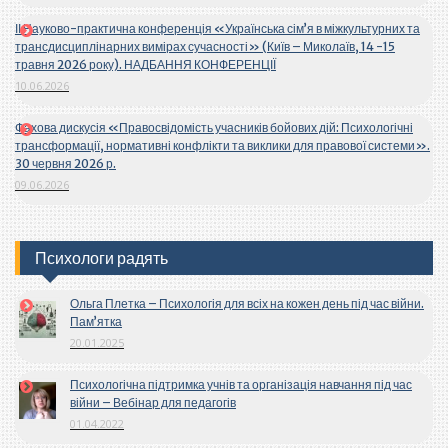
ІІ Науково-практична конференція «Українська сім’я в міжкультурних та
трансдисциплінарних вимірах сучасності» (Київ – Миколаїв, 14 -15
травня 2026 року). НАДБАННЯ КОНФЕРЕНЦІЇ
10.06.2026
Фахова дискусія «Правосвідомість учасників бойових дій: Психологічні
трансформації, нормативні конфлікти та виклики для правової системи».
30 червня 2026 р.
09.06.2026
Психологи радять
Ольга Плетка – Психологія для всіх на кожен день під час війни.
Пам’ятка
20.01.2025
Психологічна підтримка учнів та організація навчання під час
війни – Вебінар для педагогів
01.04.2022