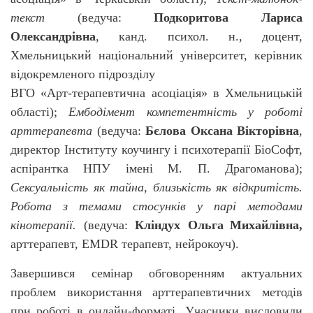
текст
(ведуча:
Подкоритова
Лариса
Олександрівна
,
канд. психол. н., доцент,
Хмельницький національний університет,
керівник
відокремленого підрозділу
ВГО «Арт-терапевтична асоціація» в
Хмельницькій
області
);
Ембодімент компетентність у роботі
арттерапевта
(ведуча:
Бєлова
Оксана Вікторівна
,
директор Інституту коучингу і психотерапії БіоСофт,
аспірантка НПУ імені М.
П.
Драгоманова);
Сексуальність як тайна, близькість як відкритість.
Робота з темами стосунків у парі методами
кінотерапії.
(ведуча:
Кліндух Ольга
Михайлівна,
арттерапевт,
EMDR
терапевт, нейрокоуч).
Завершився семінар обговоренням актуальних
проблем використання арттерапевтичних методів
при роботі в онлайн-форматі. Учасники висловили