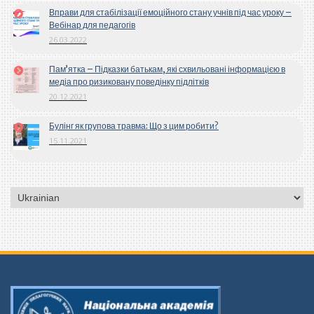
Вправи для стабілізації емоційного стану учнів під час уроку –
Вебінар для педагогів
26.03.2022
Пам’ятка – Підказки батькам, які схвильовані інформацією в
медіа про ризиковану поведінку підлітків
20.12.2021
Булінг як групова травма: Що з цим робити?
15.11.2021
Вибрати
мову