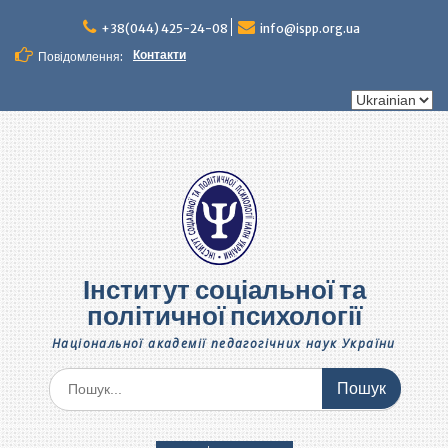
Перейти
до
+38(044) 425-24-08
info@ispp.org.ua
вмісту
Контакти
Повідомлення:
Вибрати
мову
Інститут соціальної та
політичної психології
Національної академії педагогічних наук України
Шукати: