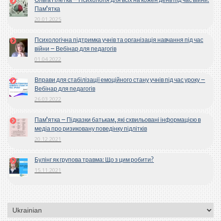
Пам’ятка
20.01.2025
Психологічна підтримка учнів та організація навчання під час
війни – Вебінар для педагогів
01.04.2022
Вправи для стабілізації емоційного стану учнів під час уроку –
Вебінар для педагогів
26.03.2022
Пам’ятка – Підказки батькам, які схвильовані інформацією в
медіа про ризиковану поведінку підлітків
20.12.2021
Булінг як групова травма: Що з цим робити?
15.11.2021
Вибрати
мову