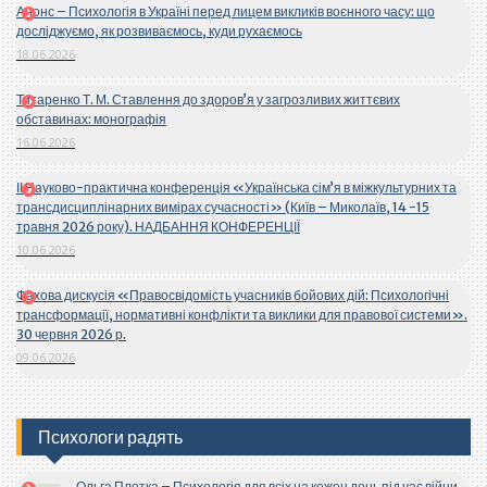
Анонс – Психологія в Україні перед лицем викликів воєнного часу: що
досліджуємо, як розвиваємось, куди рухаємось
18.06.2026
Титаренко Т. М. Ставлення до здоров’я у загрозливих життєвих
обставинах: монографія
16.06.2026
ІІ Науково-практична конференція «Українська сім’я в міжкультурних та
трансдисциплінарних вимірах сучасності» (Київ – Миколаїв, 14 -15
травня 2026 року). НАДБАННЯ КОНФЕРЕНЦІЇ
10.06.2026
Фахова дискусія «Правосвідомість учасників бойових дій: Психологічні
трансформації, нормативні конфлікти та виклики для правової системи».
30 червня 2026 р.
09.06.2026
Психологи радять
Ольга Плетка – Психологія для всіх на кожен день під час війни.