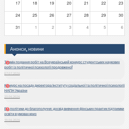
17
18
19
20
21
22
23
24
25
26
27
28
29
30
31
1
2
3
4
5
6
Анонси, новини
Термін подання робіт на Всеукраїнський конкурс студентських наукових
робіт із політичної психології продовжено!
07.07.2026
Конкурс на посаду директора Інституту соціальної та політичної психології
НАПН України
23.06.2026
Від політики до благополуччя: досвід вивчення фінських практик підтримки
освіти в умовах криз
19.06.2026