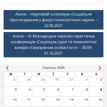
Навігація
Анонс – Науковий колоквіум «Соціальне
записів
прогнозування у фокусі психологічної науки» –
22.06.2021
Анонс – ІІІ Міжнародна науково-практична
конференція «Соціокультурні та психологічні
виміри становлення особистості» – 30.09-
01.10.2021
Серпень 2026
M
T
W
T
F
S
S
27
28
29
30
31
1
2
3
4
5
6
7
8
9
10
11
12
13
14
15
16