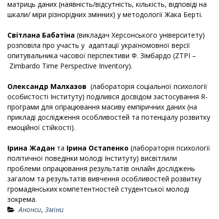
матриць даних (наявність/відсутність, кількість, відповіді на
шкали/ міри різнорідних змінних) у методології Жака Берті.
Світлана Бабатіна
(викладач Херсонського університету)
розповіла про участь у адаптації україномовної версії
опитувальника часової перспективи Ф. Зімбардо (ZTPI –
Zimbardo Time Perspect
ive Inventory).
Олександр Малхазов
(лабораторія соціальної психології
особистості Інституту) поділився досвідом застосування R-
програми для опрацювання масиву емпіричних даних (на
прикладі дослідження особливостей та потенціалу розвитку
емоційної стійкості).
Ірина Жадан
та
Ірина Остапенко
(лабораторія психології
політичної поведінки молоді Інституту) висвітлили
проблеми опрацювання результатів онлайн досліджень
загалом та результатів вивчення особливостей розвитку
громадянських компетентностей студентської молоді
зокрема.
Анонси
,
Зміни