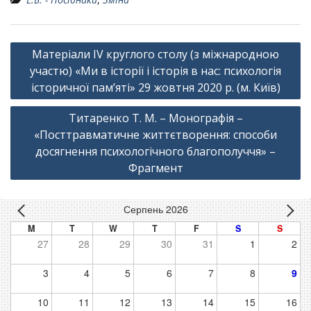
Навігація
Матеріали IV круглого столу (з міжнародною
записів
участю) «Ми в історії і історія в нас: психологія
історичної пам’яті» 29 жовтня 2020 р. (м. Київ)
Титаренко Т. М. – Монографія –
«Посттравматичне життєтворення: способи
досягнення психологічного благополуччя» –
Фрагмент
Серпень 2026
M
T
W
T
F
S
S
27
28
29
30
31
1
2
3
4
5
6
7
8
9
10
11
12
13
14
15
16