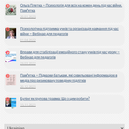
Ольга Плетка – Психологія для всіх на кожен день під час війни.
Пам’ятка
20.01.2025
Психологічна підтримка учнів та організація навчання під час
війни – Вебінар для педагогів
01.04.2022
Вправи для стабілізації емоційного стану учнів під час уроку –
Вебінар для педагогів
26.03.2022
Пам’ятка – Підказки батькам, які схвильовані інформацією в
медіа про ризиковану поведінку підлітків
20.12.2021
Булінг як групова травма: Що з цим робити?
15.11.2021
Вибрати