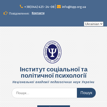
Перейти
до
+38(044) 425-24-08
info@ispp.org.ua
вмісту
Контакти
Повідомлення:
Вибрати
мову
Інститут соціальної та
політичної психології
Національної академії педагогічних наук України
Шукати: