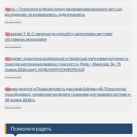
Анонс – Психологія в Україні перед лицем викликів воєнного часу: що
досліджуємо, як розвиваємось, куди рухаємось
18.06.2026
Титаренко Т. М. Ставлення до здоров’я у загрозливих життєвих
обставинах: монографія
16.06.2026
ІІ Науково-практична конференція «Українська сім’я в міжкультурних та
трансдисциплінарних вимірах сучасності» (Київ – Миколаїв, 14 -15
травня 2026 року). НАДБАННЯ КОНФЕРЕНЦІЇ
10.06.2026
Фахова дискусія «Правосвідомість учасників бойових дій: Психологічні
трансформації, нормативні конфлікти та виклики для правової системи».
30 червня 2026 р.
09.06.2026
Психологи радять