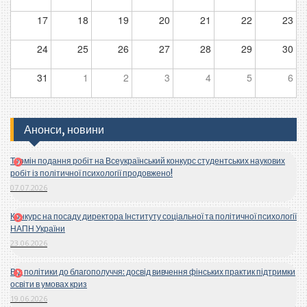
17
18
19
20
21
22
23
24
25
26
27
28
29
30
31
1
2
3
4
5
6
Анонси, новини
Термін подання робіт на Всеукраїнський конкурс студентських наукових
робіт із політичної психології продовжено!
07.07.2026
Конкурс на посаду директора Інституту соціальної та політичної психології
НАПН України
23.06.2026
Від політики до благополуччя: досвід вивчення фінських практик підтримки
освіти в умовах криз
19.06.2026