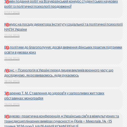
Термін подання робіт на Всеукраїнський конкурс студентських наукових
робіт із політичної психології продовжено!
07.07.2026
Конкурс на посаду директора Інституту соціальної та політичної психології
НАПН України
23.06.2026
Від політики до благополуччя: досвід вивчення фінських практик підтримки
освіти в умовах криз
19.06.2026
Анонс – Психологія в Україні перед лицем викликів воєнного часу: що
досліджуємо, як розвиваємось, куди рухаємось
18.06.2026
Титаренко Т. М. Ставлення до здоров’я у загрозливих життєвих
обставинах: монографія
16.06.2026
ІІ Науково-практична конференція «Українська сім’я в міжкультурних та
трансдисциплінарних вимірах сучасності» (Київ – Миколаїв, 14 -15
травня 2026 року). НАДБАННЯ КОНФЕРЕНЦІЇ