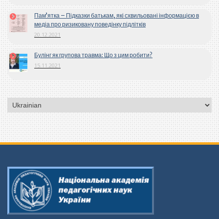
Пам’ятка – Підказки батькам, які схвильовані інформацією в
медіа про ризиковану поведінку підлітків
20.12.2021
Булінг як групова травма: Що з цим робити?
15.11.2021
Вибрати
мову