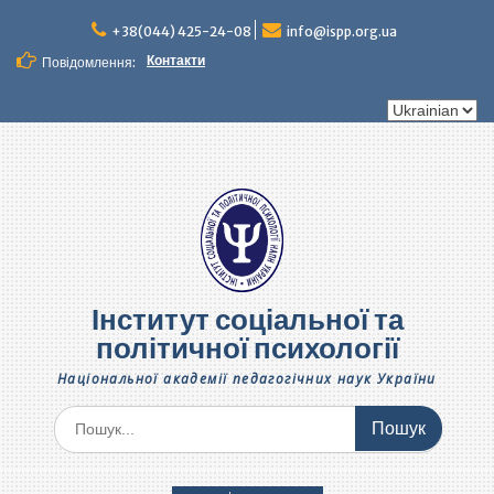
Перейти
до
+38(044) 425-24-08
info@ispp.org.ua
вмісту
Контакти
Повідомлення:
Вибрати
мову
Інститут соціальної та
політичної психології
Національної академії педагогічних наук України
Шукати: