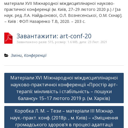
матеріали ХVІІ Міжнародної міждисциплінарної науково-
практичної конференції (м. Київ, 27–29 лютого 2020 р.) / [за
наук. ред. Л.А. Найдьонової, О.Л. Вознесенської, О.М. Скнар].
– Київ : ФОП Назаренко Т.В, 2020. – 203 с.
Завантажити: art-conf-20
Завантажено разів: 515, розмір: 1.6 MB, дата: 23 Лют. 2021
Зміни
,
Конференції
Навігація
Матеріали ХVІ Міжнародної міждисциплінарної
записів
науково-практичної конференції «Простір арт-
терапії: мінливість і стабільність – пошуки
балансу» 15–17 лютого 2019 р. (м. Харків)
Коробка Л. М. – Тези – матеріали ІІІ Міжнар.
наук.-практ. конф. (2018р. , м. Київ) – «Зміцнення
громадського здоров’я в процесі адаптації