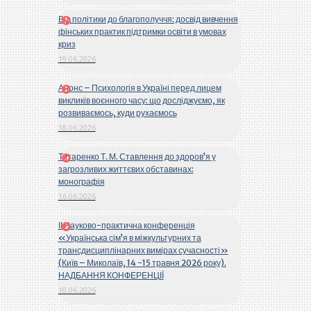
Від політики до благополуччя: досвід вивчення
фінських практик підтримки освіти в умовах
криз
19.06.2026
Анонс – Психологія в Україні перед лицем
викликів воєнного часу: що досліджуємо, як
розвиваємось, куди рухаємось
18.06.2026
Титаренко Т. М. Ставлення до здоров’я у
загрозливих життєвих обставинах:
монографія
16.06.2026
ІІ Науково-практична конференція
«Українська сім’я в міжкультурних та
трансдисциплінарних вимірах сучасності»
(Київ – Миколаїв, 14 -15 травня 2026 року).
НАДБАННЯ КОНФЕРЕНЦІЇ
10.06.2026