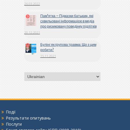
26.03.2022
Пам’ятка – Підказки батькам, які
схвильовані інформацією в медіа
про ризиковану поведінку підлітків
20.12.2021
Булінг як групова травма: Що з цим
робити?
15.11.2021
Вибрати
мову
Події
Результати опитувань
Послуги