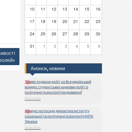
10
11
12
13
14
15
16
17
18
19
20
21
22
23
24
25
26
27
28
29
30
31
1
2
3
4
5
6
ливості
ролей»
Анонси, новини
Термін подання робіт на Всеукраїнський
конкурс студентських наукових робіт із
політичної психології продовжено!
07.07.2026
Конкурс на посаду директора Інституту
соціальної та політичної психології НАПН
України
23.06.2026