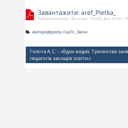
Завантажити: aref_Pletka_
Завантажено разів: 138, розмір: 735.8 KB, дата: 22 Лют. 2
Автореферати СоцПс
,
Зміни
Навігація
Голота А. С. – «Вдих-видих. Тренінгове зан
педагогів закладів освіти.»
записів