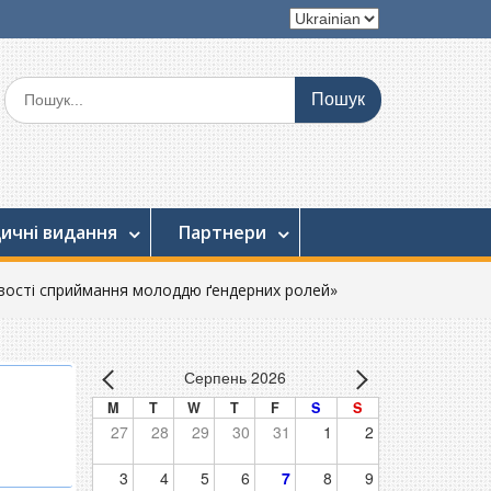
Вибрати
мову
Шукати:
ичні видання
Партнери
ивості сприймання молоддю ґендерних ролей»
Серпень 2026
M
T
W
T
F
S
S
27
28
29
30
31
1
2
3
4
5
6
7
8
9