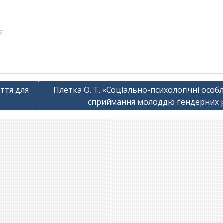
021
яття для
Плетка О. Т. «Соціально-психологічні особ
сприймання молоддю ґендерних 