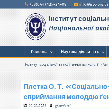
Перейти
+38(044) 425-24-08
info@ispp.org.ua
до
вмісту
Інститут соціальн
Національної акад
Головна
Наукова діяльність
Інститут соціальної та політичної психології
>
Авт
Плетка О. Т. «Соціально
сприймання молоддю ґе
22.02.2021
greenlevel