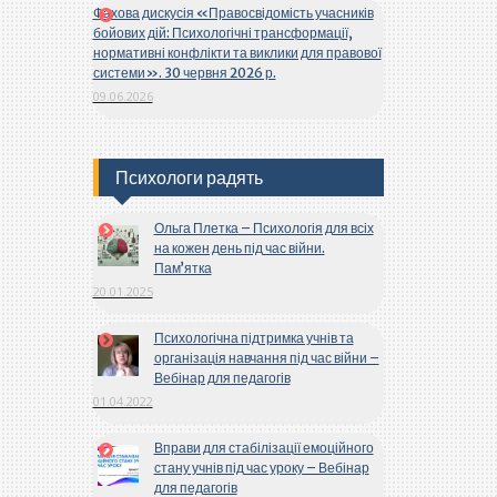
Фахова дискусія «Правосвідомість учасників
бойових дій: Психологічні трансформації,
нормативні конфлікти та виклики для правової
системи». 30 червня 2026 р.
09.06.2026
Психологи радять
Ольга Плетка – Психологія для всіх
на кожен день під час війни.
Пам’ятка
20.01.2025
Психологічна підтримка учнів та
організація навчання під час війни –
Вебінар для педагогів
01.04.2022
Вправи для стабілізації емоційного
стану учнів під час уроку – Вебінар
для педагогів