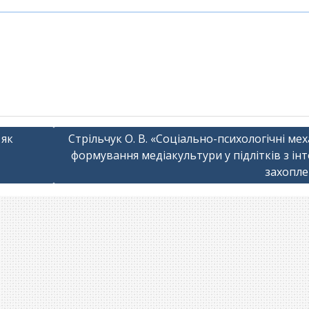
0
 як
Стрільчук О. В. «Соціально-психологічні ме
формування медіакультури у підлітків з ін
захопле