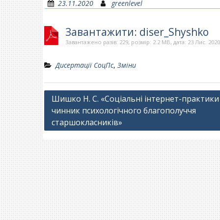
23.11.2020
greenlevel
Завантажити: diser_Shyshko
Завантажено разів: 229, розмір: 2.2 MB, дата: 23 Лис. 202
Дисертації СоцПс
,
Зміни
Навігація
Шишко Н. С. «Соціальні інтернет-практики
чинник психологічного благополуччя
записів
старшокласників»