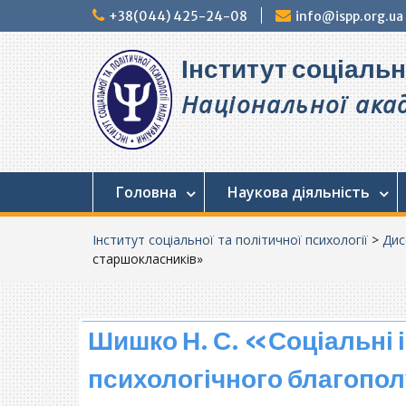
Перейти
+38(044) 425-24-08
info@ispp.org.ua
до
вмісту
Інститут соціальн
Національної акад
Головна
Наукова діяльність
Інститут соціальної та політичної психології
>
Дис
старшокласників»
Шишко Н. С. «Соціальні 
психологічного благопо