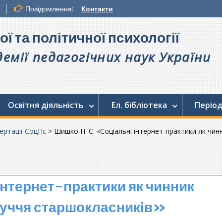
Повідомлення:
Контакти
ої та політичної психології
емії педагогічних наук України
Освітня діяльність
Ел. бібліотека
Період
ертації СоцПс
>
Шишко Н. С. «Соціальні інтернет-практики як чи
інтернет-практики як чинник
луччя старшокласників»