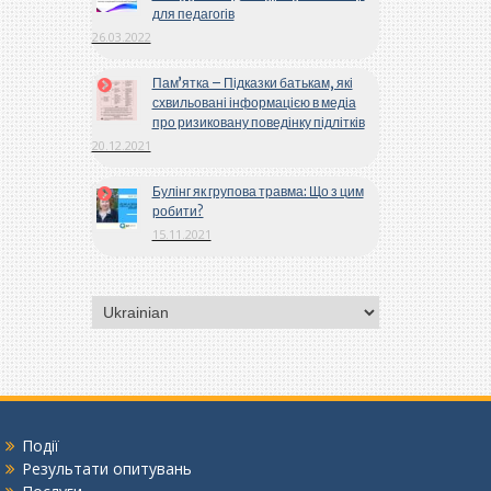
для педагогів
26.03.2022
Пам’ятка – Підказки батькам, які
схвильовані інформацією в медіа
про ризиковану поведінку підлітків
20.12.2021
Булінг як групова травма: Що з цим
робити?
15.11.2021
Вибрати
мову
Події
Результати опитувань