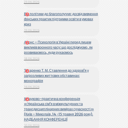
23.06.2026
Від політики до благополуччя: досвід вивчення
фінських практик підтримки освіти в умовах
криз
19.06.2026
Анонс – Психологія в Україні перед лицем
викликів воєнного часу: що досліджуємо, як
розвиваємось, куди рухаємось
18.06.2026
Титаренко Т. М. Ставлення до здоров’я у
загрозливих життєвих обставинах:
монографія
16.06.2026
ІІ Науково-практична конференція
«Українська сім’я в міжкультурних та
трансдисциплінарних вимірах сучасності»
(Київ – Миколаїв, 14 -15 травня 2026 року).
НАДБАННЯ КОНФЕРЕНЦІЇ
10.06.2026