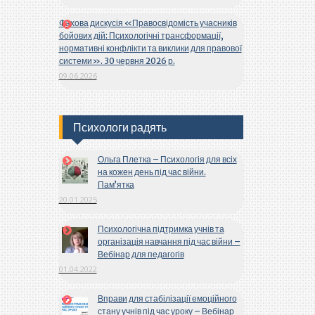
Фахова дискусія «Правосвідомість учасників
бойових дій: Психологічні трансформації,
нормативні конфлікти та виклики для правової
системи». 30 червня 2026 р.
09.06.2026
Психологи радять
Ольга Плетка – Психологія для всіх
на кожен день під час війни.
Пам’ятка
20.01.2025
Психологічна підтримка учнів та
організація навчання під час війни –
Вебінар для педагогів
01.04.2022
Вправи для стабілізації емоційного
стану учнів під час уроку – Вебінар