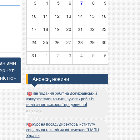
3
4
5
6
7
8
9
10
11
12
13
14
15
16
17
18
19
20
21
22
23
24
25
26
27
28
29
30
31
1
2
3
4
5
6
ханізми
тернет-
ністю»
Анонси, новини
Термін подання робіт на Всеукраїнський
конкурс студентських наукових робіт із
політичної психології продовжено!
07.07.2026
Конкурс на посаду директора Інституту
соціальної та політичної психології НАПН
України