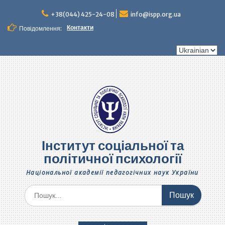
Перейти
до
+38(044) 425-24-08
info@ispp.org.ua
вмісту
Контакти
Повідомлення:
Вибрати
мову
Інститут соціальної та
політичної психології
Національної академії педагогічних наук України
Шукати: