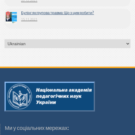
20.12.2021
Булінг як групова травма: Що з цим робити?
15.11.2021
Вибрати
мову
Ми у соціальних мережах: