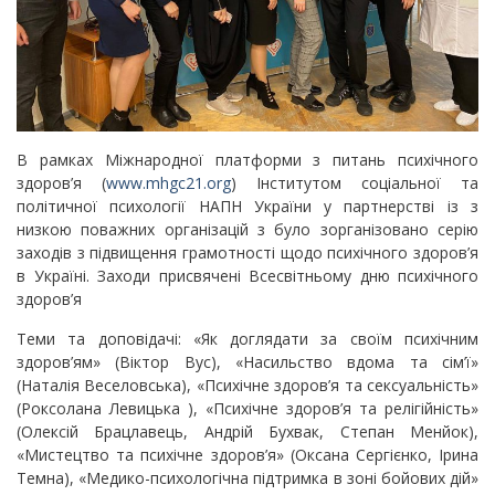
В рамках Міжнародної платформи з питань психічного
здоров’я (
www.mhgc21.org
) Інститутом соціальної та
політичної психології НАПН України у партнерстві із з
низкою поважних організацій з було зорганізовано серію
заходів з підвищення грамотності щодо психічного здоров’я
в Україні. Заходи присвячені Всесвітньому дню психічного
здоров’я
Теми та доповідачі: «Як доглядати за своїм психічним
здоров’ям» (Віктор Вус), «Насильство вдома та сім’ї»
(Наталія Веселовська), «Психічне здоров’я та сексуальність»
(Роксолана Левицька ), «Психічне здоров’я та релігійність»
(Олексій Брацлавець, Андрій Бухвак, Степан Менйок),
«Мистецтво та психічне здоров’я» (Оксана Сергієнко, Ірина
Темна), «Медико-психологічна підтримка в зоні бойових дій»