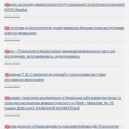
Конкурс на посаду директора Інституту соціальної та політичної психології
НАПН України
23.06.2026
Від політики до благополуччя: досвід вивчення фінських практик підтримки
освіти в умовах криз
19.06.2026
Анонс – Психологія в Україні перед лицем викликів воєнного часу: що
досліджуємо, як розвиваємось, куди рухаємось
18.06.2026
Титаренко Т. М. Ставлення до здоров’я у загрозливих життєвих
обставинах: монографія
16.06.2026
ІІ Науково-практична конференція «Українська сім’я в міжкультурних та
трансдисциплінарних вимірах сучасності» (Київ – Миколаїв, 14 -15
травня 2026 року). НАДБАННЯ КОНФЕРЕНЦІЇ
10.06.2026
Фахова дискусія «Правосвідомість учасників бойових дій: Психологічні