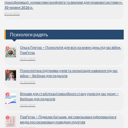
трансформації, нормативні конфлікти та виклики для правової системи».
30 червня 2026 р.
09.06.2026
Психологи радять
Ольга Плетка – Психологія для всіх на кожен день під час війни.
Пам’ятка
20.01.2025
Психологічна підтримка учнів та організація навчання під час
війни – Вебінар для педагогів
01.04.2022
Вправи для стабілізації емоційного стану учнів під час уроку –
Вебінар для педагогів
26.03.2022
Пам’ятка – Підказки батькам, які схвильовані інформацією в
медіа про ризиковану поведінку підлітків