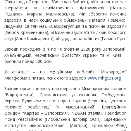
(Олександр Стерліков, В’ячеслав Зайцев), «Коли настав час
звернутися за психіатричною підтримкою» (Наталія
Підкалюк, Марина Малиновська), «Як зберегти психічне
здоров’я в часи соціальних обмежень» (Наталія Ломейко,
Людмила Світлична), «Саморегуляція та психічне здоров’я»
(Любов Кременецька), «Психічне здоров’я та люди похилого
віку» (Анна Комісаренко), «Сіуцид: як запобігти» (Галина Гук)
Заходи проходили з 1 по 10 жовтня 2020 року Запорізькій,
Хмельницькій, Чернігівській областях України та м. Києві, і
охопили понад 600 осіб.
Детальніше – на офіційному веб-сайті Міжнародної
платформи з питань психічного здоров’я
www.mhgc21.org
.
Заходи організовано у партнерстві з Міжнародним фондом
“Відродження”, Громадським детективом Омбудсмана
України; Будинком освіти з прав людини (Чернігів), Центром
психічної реабілітації (м. Хмельницький), Благодійним
фондом “Карітас – Запоріжжя”, NDSAN (Італія), Foundation
Фонд PeacFullMind (Глобальний договір ООН), Віденським
інститутом нейропсихотерапії (Австрія), Foundation Фонд