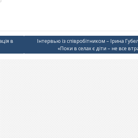
0
ація в
Інтервью із співробітником – Ірина Губе
«Поки в селах є діти – не все вт