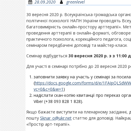
28.09.2020
greenlevel
30 вересня 2020 р. Всеукраїнська громадська органі
політичної психології НАПН України проводять Все
багатовимірність онлайн-простору арттерапії». Мет
проведення арттерапії в онлайн-форматі, обговоре
практичного психолога, корекційного педагога, соц
семінаром передбачені доповіді та майстер-класи.
Семінар відбудеться
30 вересня 2020 р. з з 11:00 д
Для участі в семінарі потрібно до 20 вересня 2020 
заповнити заявку на участь у семінарі за посил
(
https://docs.google.com/forms/d/e/1FAIpQLSd
vc=0&c=0&w=1
)
надіслати скан-копію квитанції про переказ орг
Viber (+38 093 828 1 828).
Якщо бажаєте виступити на пленарному засіданні, 
пошту
Sknar_o@ukr.net
статтю для доповіді. Найкра
«Простір арт-терапії».