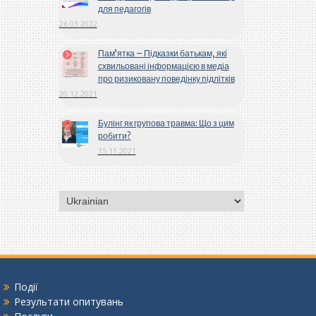
для педагогів
26.03.2022
Пам’ятка – Підказки батькам, які
схвильовані інформацією в медіа
про ризиковану поведінку підлітків
20.12.2021
Булінг як групова травма: Що з цим
робити?
15.11.2021
Вибрати
мову
Події
Результати опитувань