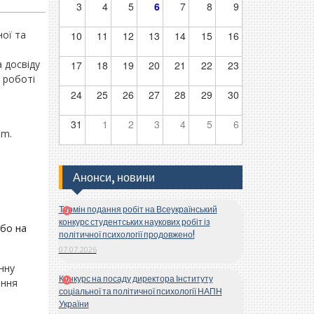
3
4
5
6
7
8
9
ної та
10
11
12
13
14
15
16
 досвіду
17
18
19
20
21
22
23
 роботі
24
25
26
27
28
29
30
31
1
2
3
4
5
6
om.
Анонси, новини
Термін подання робіт на Всеукраїнський
конкурс студентських наукових робіт із
бо на
політичної психології продовжено!
07.07.2026
нну
Конкурс на посаду директора Інституту
ання
соціальної та політичної психології НАПН
України