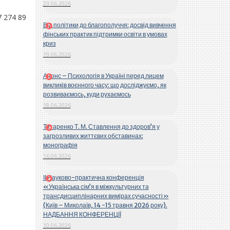
23.06.2026
 274 89
Від політики до благополуччя: досвід вивчення
фінських практик підтримки освіти в умовах
криз
19.06.2026
Анонс – Психологія в Україні перед лицем
викликів воєнного часу: що досліджуємо, як
розвиваємось, куди рухаємось
18.06.2026
Титаренко Т. М. Ставлення до здоров’я у
загрозливих життєвих обставинах:
монографія
16.06.2026
ІІ Науково-практична конференція
«Українська сім’я в міжкультурних та
трансдисциплінарних вимірах сучасності»
(Київ – Миколаїв, 14 -15 травня 2026 року).
НАДБАННЯ КОНФЕРЕНЦІЇ
10.06.2026