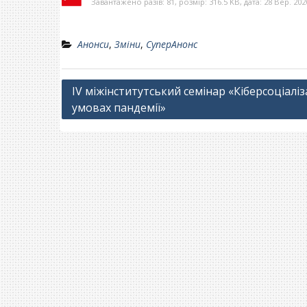
Завантажено разів: 81, розмір: 316.5 KB, дата: 28 Вер. 202
Анонси
,
Зміни
,
СуперАнонс
Навігація
IV міжінститутський семінар «Кіберсоціаліз
умовах пандемії»
записів