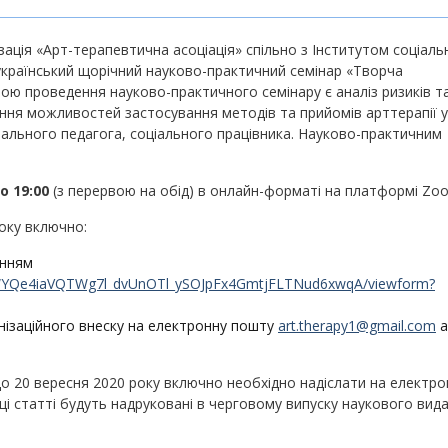
зація «Арт-терапевтична асоціація» спільно з Інститутом соціаль
український щорічний науково-практичний семінар «Творча
ою проведення науково-практичного семінару є аналіз ризиків та
ння можливостей застосування методів та прийомів арттерапії у
іального педагога, соціального працівника. Науково-практичним
о 19:00
(з перервою на обід) в онлайн-форматі на платформі Zo
року включно:
анням
WWYQe4iaVQTWg7l_dvUnOTl_ySOJpFx4GmtjFLTNud6xwqA/viewform?
анізаційного внеску на електронну пошту
art.therapy1@gmail.com
а
до 20 вересня 2020 року включно необхідно надіслати на електро
щі статті будуть надруковані в черговому випуску наукового вид