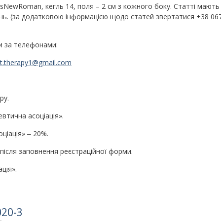
mesNewRoman, кегль 14, поля – 2 см з кожного боку. Статті мають
нь. (за додатковою інформацією щодо статей звертатися +38 067
и за телефонами:
rt.therapy1@gmail.com
ру.
евтична асоціація».
ціація» ‒ 20%.
 після заповнення реєстраційної форми.
ція».
020-3