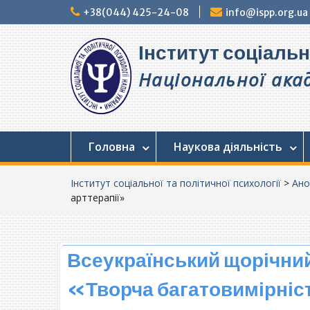
Перейти
+38(044) 425-24-08
info@ispp.org.ua
до
вмісту
Інститут соціальн
Національної акад
Головна
Наукова діяльність
Інститут соціальної та політичної психології
>
Ано
арттерапії»
Всеукраїнський щорічни
«Творча багатовимірніс