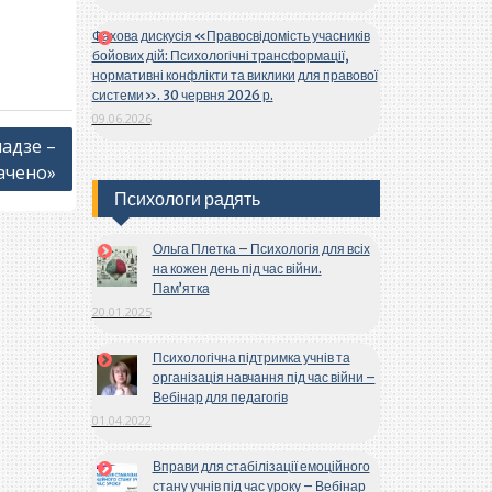
Фахова дискусія «Правосвідомість учасників
бойових дій: Психологічні трансформації,
нормативні конфлікти та виклики для правової
системи». 30 червня 2026 р.
09.06.2026
ладзе –
рачено»
Психологи радять
Ольга Плетка – Психологія для всіх
на кожен день під час війни.
Пам’ятка
20.01.2025
Психологічна підтримка учнів та
організація навчання під час війни –
Вебінар для педагогів
01.04.2022
Вправи для стабілізації емоційного
стану учнів під час уроку – Вебінар