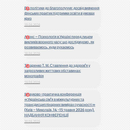
Від політики до благополуччя: досвід вивчення
фінських практик підтримки освіти в умовах
криз
19.06.2026
Анонс – Психологія в Україні перед лицем
викликів воєнного часу: що досліджуємо, як
розвиваємось, куди рухаємось
18.06.2026
Титаренко Т. М. Ставлення до здоров’я у
загрозливих життєвих обставинах:
монографія
16.06.2026
ІІ Науково-практична конференція
«Українська сім’я в міжкультурних та
трансдисциплінарних вимірах сучасності»
(Київ – Миколаїв, 14 -15 травня 2026 року).
НАДБАННЯ КОНФЕРЕНЦІЇ
10.06.2026