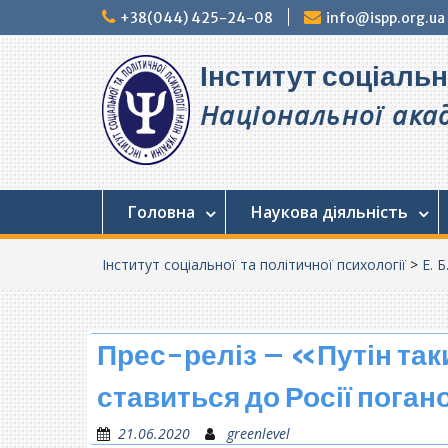
Перейти
+38(044) 425-24-08
info@ispp.org.ua
до
вмісту
Інститут соціальн
Національної акад
Головна
Наукова діяльність
Інститут соціальної та політичної психології
>
Е. Б
Прес-реліз – «Путін таки
ставиться до Росії пога
21.06.2020
greenlevel