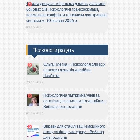
Фахова дискусія «Правосвідомість учасників
бойових дій: Психологічні трансформації,
нормативні конфлікти та виклики для правової
системи». 30 червня 2026 р.
09.06.2026
Психологи радять
Ольга Плетка – Психологія для всіх
на кожен день під час війни.
Пам’ятка
20.01.2025
Психологічна підтримка учнів та
організація навчання під час війни –
Вебінар для педагогів
01.04.2022
Вправи для стабілізації емоційного
стану учнів під час уроку – Вебінар
для педагогів