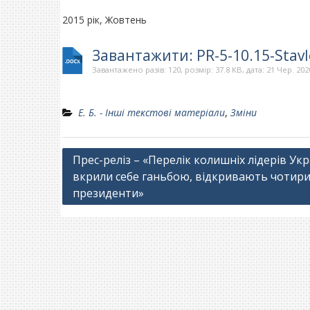
2015 рік, Жовтень
Завантажити: PR-5-10.15-Stavl
Завантажено разів: 120, розмір: 37.8 KB, дата: 21 Чер. 202
Е. Б. - Інші текстові матеріали
,
Зміни
Навігація
Прес-реліз – «Перелік колишніх лідерів Укра
вкрили себе ганьбою, відкривають чотири
записів
президенти»