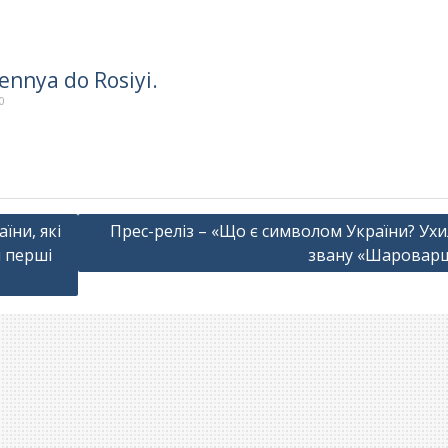
ennya do Rosiyi.
0
їни, які
Прес-реліз – «Що є символом України? Ухи
 перші
звану «Шаровар