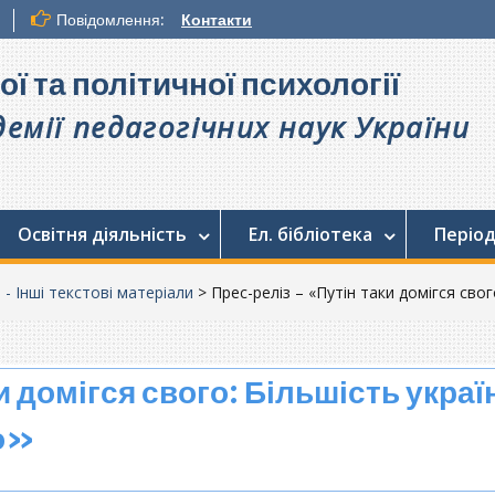
Повідомлення:
Контакти
ої та політичної психології
емії педагогічних наук України
Освітня діяльність
Ел. бібліотека
Період
. - Інші текстові матеріали
>
Прес-реліз – «Путін таки домігся свог
 домігся свого: Більшість украї
но»