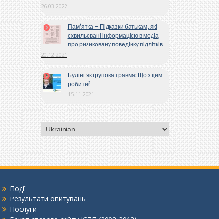
26.03.2022
Пам’ятка – Підказки батькам, які
схвильовані інформацією в медіа
про ризиковану поведінку підлітків
20.12.2021
Булінг як групова травма: Що з цим
робити?
15.11.2021
Вибрати
мову
Події
Результати опитувань
Послуги