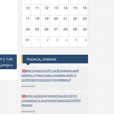
10
11
12
13
14
15
16
17
18
19
20
21
22
23
24
25
26
27
28
29
30
31
1
2
3
4
5
6
л у так
Анонси, новини
щину»»
Термін подання робіт на Всеукраїнський
конкурс студентських наукових робіт із
політичної психології продовжено!
07.07.2026
Конкурс на посаду директора Інституту
соціальної та політичної психології НАПН
України
23.06.2026