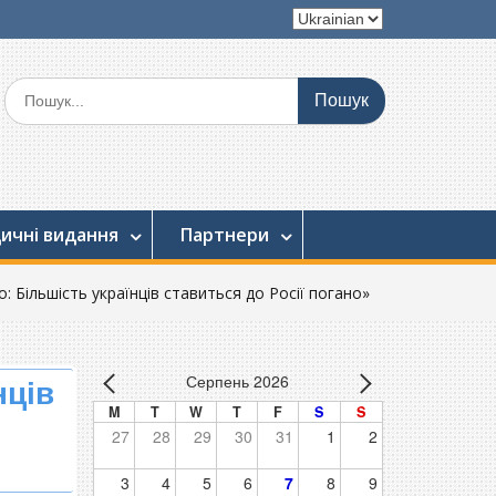
Вибрати
мову
Шукати:
ичні видання
Партнери
о: Більшість українців ставиться до Росії погано»
Серпень 2026
нців
M
T
W
T
F
S
S
27
28
29
30
31
1
2
3
4
5
6
7
8
9