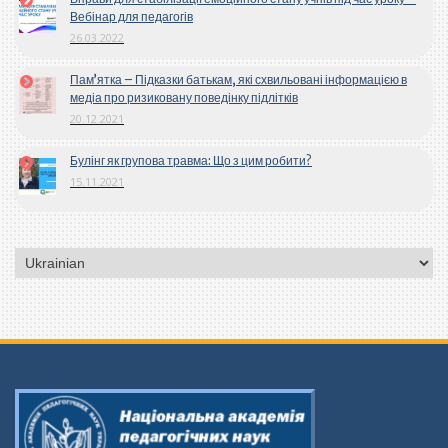
Вебінар для педагогів
26.03.2022
Пам’ятка – Підказки батькам, які схвильовані інформацією в
медіа про ризиковану поведінку підлітків
20.12.2021
Булінг як групова травма: Що з цим робити?
15.11.2021
Вибрати
мову