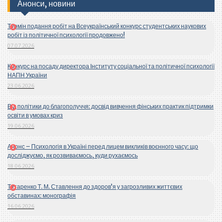
Анонси, новини
Термін подання робіт на Всеукраїнський конкурс студентських наукових
робіт із політичної психології продовжено!
07.07.2026
Конкурс на посаду директора Інституту соціальної та політичної психології
НАПН України
23.06.2026
Від політики до благополуччя: досвід вивчення фінських практик підтримки
освіти в умовах криз
19.06.2026
Анонс – Психологія в Україні перед лицем викликів воєнного часу: що
досліджуємо, як розвиваємось, куди рухаємось
18.06.2026
Титаренко Т. М. Ставлення до здоров’я у загрозливих життєвих
обставинах: монографія
16.06.2026