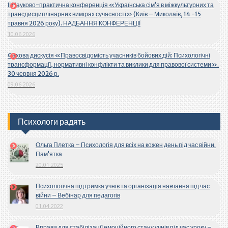
ІІ Науково-практична конференція «Українська сім’я в міжкультурних та
трансдисциплінарних вимірах сучасності» (Київ – Миколаїв, 14 -15
травня 2026 року). НАДБАННЯ КОНФЕРЕНЦІЇ
10.06.2026
Фахова дискусія «Правосвідомість учасників бойових дій: Психологічні
трансформації, нормативні конфлікти та виклики для правової системи».
30 червня 2026 р.
09.06.2026
Психологи радять
Ольга Плетка – Психологія для всіх на кожен день під час війни.
Пам’ятка
20.01.2025
Психологічна підтримка учнів та організація навчання під час
війни – Вебінар для педагогів
01.04.2022
Вправи для стабілізації емоційного стану учнів під час уроку –