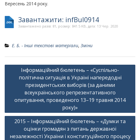
Вересень 2014 року.
Завантажити: infBul0914
Завантажено разів: 81, розмір: 841.5 KB, дата: 13 Чер. 2020
Е. Б. - Інші текстові матеріали
,
Зміни
Навігація
Інформаційний бюлетень – «Суспільно-
записів
політична ситуація в Україні напередодні
президентських виборів (за даними
всеукраїнського репрезентативного
опитування, проведеного 13–19 травня 2014
року)»
2015 – Інформаційний бюлетень – «Думки та
оцінки громадян з питань державної
незалежності України і конституційного процесу