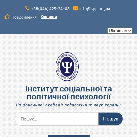
Перейти
до
+38(044) 425-24-08
info@ispp.org.ua
вмісту
Контакти
Повідомлення:
Вибрати
мову
Інститут соціальної та
політичної психології
Національної академії педагогічних наук України
Шукати: