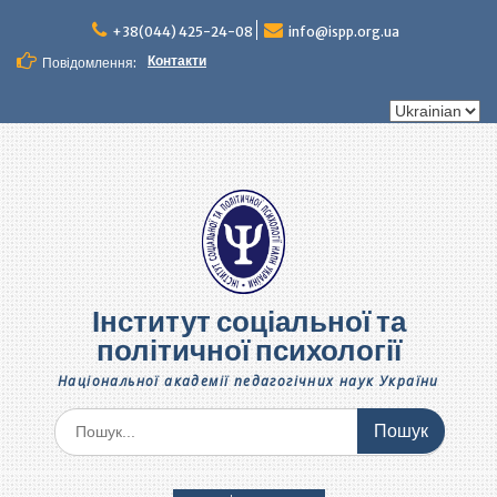
Перейти
до
+38(044) 425-24-08
info@ispp.org.ua
вмісту
Контакти
Повідомлення:
Вибрати
мову
Інститут соціальної та
політичної психології
Національної академії педагогічних наук України
Шукати: