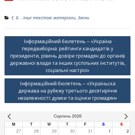
Е. Б. - Інші текстові матеріали
,
Зміни
Навігація
Інформаційний бюлетень – «Україна
записів
передвиборна: рейтинги кандидатів у
президенти, рівень довіри громадян до органів
державної влади та інших суспільних інститутів,
соціальні настрої»
Інформаційний бюлетень – «Україньска
держава на рубежу третього десятиріччя
незалежності: думки та оцінки громадян»
Серпень 2026
M
T
W
T
F
S
S
27
28
29
30
31
1
2