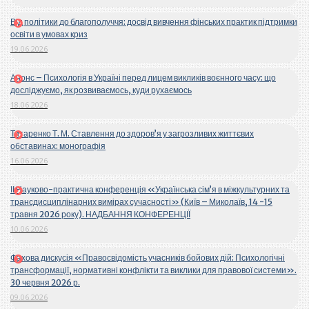
Від політики до благополуччя: досвід вивчення фінських практик підтримки
освіти в умовах криз
19.06.2026
Анонс – Психологія в Україні перед лицем викликів воєнного часу: що
досліджуємо, як розвиваємось, куди рухаємось
18.06.2026
Титаренко Т. М. Ставлення до здоров’я у загрозливих життєвих
обставинах: монографія
16.06.2026
ІІ Науково-практична конференція «Українська сім’я в міжкультурних та
трансдисциплінарних вимірах сучасності» (Київ – Миколаїв, 14 -15
травня 2026 року). НАДБАННЯ КОНФЕРЕНЦІЇ
10.06.2026
Фахова дискусія «Правосвідомість учасників бойових дій: Психологічні
трансформації, нормативні конфлікти та виклики для правової системи».
30 червня 2026 р.
09.06.2026