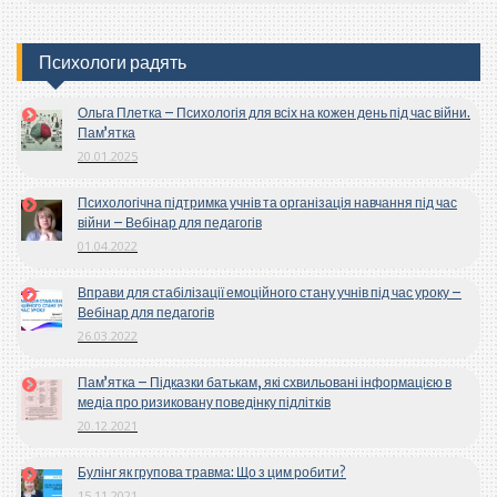
Психологи радять
Ольга Плетка – Психологія для всіх на кожен день під час війни.
Пам’ятка
20.01.2025
Психологічна підтримка учнів та організація навчання під час
війни – Вебінар для педагогів
01.04.2022
Вправи для стабілізації емоційного стану учнів під час уроку –
Вебінар для педагогів
26.03.2022
Пам’ятка – Підказки батькам, які схвильовані інформацією в
медіа про ризиковану поведінку підлітків
20.12.2021
Булінг як групова травма: Що з цим робити?
15.11.2021