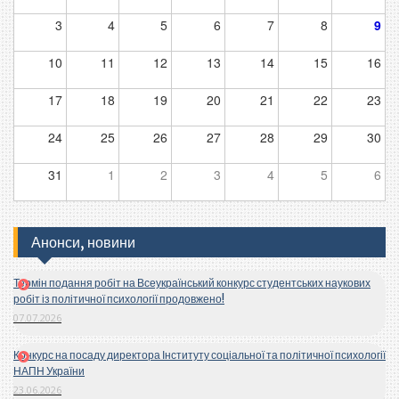
3
4
5
6
7
8
9
10
11
12
13
14
15
16
17
18
19
20
21
22
23
24
25
26
27
28
29
30
31
1
2
3
4
5
6
Анонси, новини
Термін подання робіт на Всеукраїнський конкурс студентських наукових
робіт із політичної психології продовжено!
07.07.2026
Конкурс на посаду директора Інституту соціальної та політичної психології
НАПН України
23.06.2026