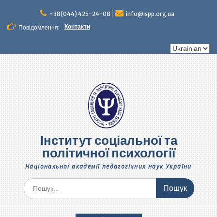
Перейти
до
+38(044) 425-24-08
info@ispp.org.ua
вмісту
Контакти
Повідомлення:
Вибрати
мову
Інститут соціальної та
політичної психології
Національної академії педагогічних наук України
Шукати: