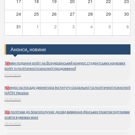
17
18
19
20
21
22
23
24
25
26
27
28
29
30
31
1
2
3
4
5
6
Анонси, новини
Термін подання робіт на Всеукраїнський конкурс студентських наукових
робіт із політичної психології продовжено!
07.07.2026
Конкурс на посаду директора Інституту соціальної та політичної психології
НАПН України
23.06.2026
Від політики до благополуччя: досвід вивчення фінських практик підтримки
освіти в умовах криз
19.06.2026