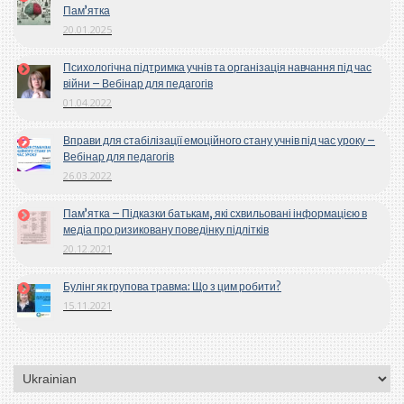
Пам’ятка
20.01.2025
Психологічна підтримка учнів та організація навчання під час
війни – Вебінар для педагогів
01.04.2022
Вправи для стабілізації емоційного стану учнів під час уроку –
Вебінар для педагогів
26.03.2022
Пам’ятка – Підказки батькам, які схвильовані інформацією в
медіа про ризиковану поведінку підлітків
20.12.2021
Булінг як групова травма: Що з цим робити?
15.11.2021
Вибрати
мову