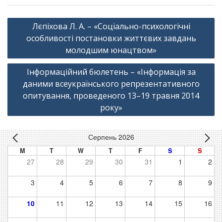
Навігація
Лєпіхова Л. А. – «Соціально-психологічні
записів
особливості постановки життєвих завдань
молодшим юнацтвом»
Інформаційний бюлетень – «Інформація за
даними всеукраїнського репрезентативного
опитування, проведеного 13–19 травня 2014
року»
Серпень 2026
M
T
W
T
F
S
S
27
28
29
30
31
1
2
3
4
5
6
7
8
9
10
11
12
13
14
15
16