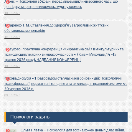
Анонс – Психологія в Україні перед лицем викликів воєнного часу: що
досліджуємо, як розвиваємось, куди рухаємось
18.06.2026
Титаренко Т. М. Ставлення до здоров’я у загрозливих життєвих
обставинах: монографія
16.06.2026
ІІ Науково-практична конференція «Українська сім’я в міжкультурних та
трансдисциплінарних вимірах сучасності» (Київ – Миколаїв, 14 -15
травня 2026 року). НАДБАННЯ КОНФЕРЕНЦІЇ
10.06.2026
Фахова дискусія «Правосвідомість учасників бойових дій: Психологічні
трансформації, нормативні конфлікти та виклики для правової системи».
30 червня 2026 р.
09.06.2026
Психологи радять
Ольга Плетка – Психологія для всіх на кожен день під час війни.