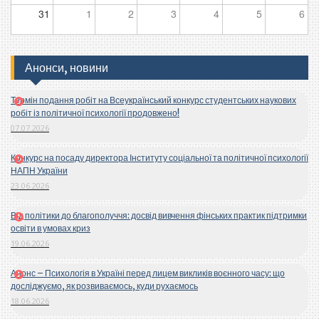
31
1
2
3
4
5
6
Анонси, новини
Термін подання робіт на Всеукраїнський конкурс студентських наукових
робіт із політичної психології продовжено!
07.07.2026
Конкурс на посаду директора Інституту соціальної та політичної психології
НАПН України
23.06.2026
Від політики до благополуччя: досвід вивчення фінських практик підтримки
освіти в умовах криз
19.06.2026
Анонс – Психологія в Україні перед лицем викликів воєнного часу: що
досліджуємо, як розвиваємось, куди рухаємось
18.06.2026