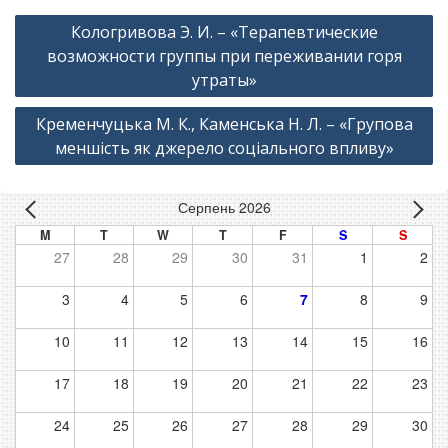
Навігація
Кологривова Э. И. – «Терапевтические
записів
возможности группы при переживании горя
утраты»
Кременчуцька М. К., Каменська Н. Л. – «Групова
меншість як джерело соціального впливу»
Серпень 2026
M
T
W
T
F
S
S
27
28
29
30
31
1
2
3
4
5
6
7
8
9
10
11
12
13
14
15
16
17
18
19
20
21
22
23
24
25
26
27
28
29
30