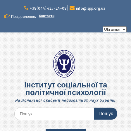
Перейти
до
+38(044) 425-24-08
info@ispp.org.ua
вмісту
Контакти
Повідомлення:
Вибрати
мову
Інститут соціальної та
політичної психології
Національної академії педагогічних наук України
Шукати: