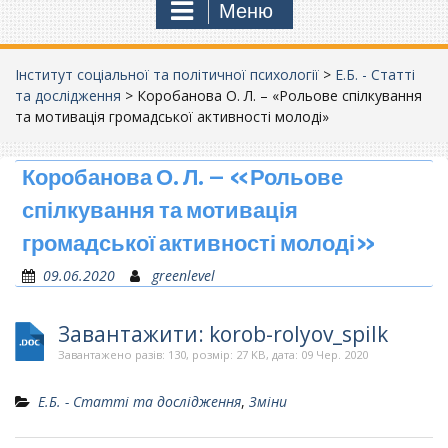
Меню
Інститут соціальної та політичної психології
>
Е.Б. - Статті
та дослідження
>
Коробанова О. Л. – «Рольове спілкування
та мотивація громадської активності молоді»
Коробанова О. Л. – «Рольове
спілкування та мотивація
громадської активності молоді»
09.06.2020
greenlevel
Завантажити: korob-rolyov_spilk
Завантажено разів: 130, розмір: 27 KB, дата: 09 Чер. 2020
Е.Б. - Статті та дослідження
,
Зміни