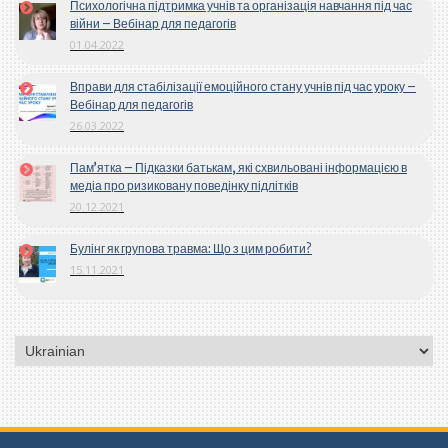
Психологічна підтримка учнів та організація навчання під час
війни – Вебінар для педагогів
01.04.2022
Вправи для стабілізації емоційного стану учнів під час уроку –
Вебінар для педагогів
26.03.2022
Пам’ятка – Підказки батькам, які схвильовані інформацією в
медіа про ризиковану поведінку підлітків
20.12.2021
Булінг як групова травма: Що з цим робити?
15.11.2021
Вибрати
мову