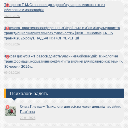
Титаренко Т. М. Ставлення до здоров’я у загрозливих життєвих
обставинах: монографія
16.06.2026
ІІ Науково-практична конференція «Українська сім’я в міжкультурних та
трансдисциплінарних вимірах сучасності» (Київ – Миколаїв, 14 -15
травня 2026 року). НАДБАННЯ КОНФЕРЕНЦІЇ
10.06.2026
Фахова дискусія «Правосвідомість учасників бойових дій: Психологічні
трансформації, нормативні конфлікти та виклики для правової системи».
30 червня 2026 р.
09.06.2026
Психологи радять
Ольга Плетка – Психологія для всіх на кожен день під час війни.
Пам’ятка
20.01.2025