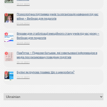
20.01.2025
Психологічна підтримка учнів та організація навчання під час
війни – Вебінар для педагогів
01.04.2022
Вправи для стабілізації емоційного стану учнів під час уроку –
Вебінар для педагогів
26.03.2022
Пам’ятка – Підказки батькам, які схвильовані інформацією в
медіа про ризиковану поведінку підлітків
20.12.2021
Булінг як групова травма: Що з цим робити?
15.11.2021
Вибрати
мову