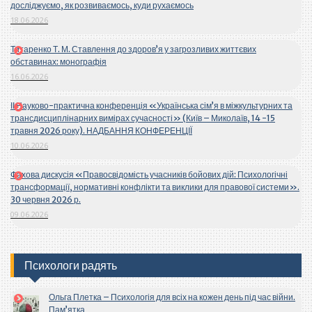
досліджуємо, як розвиваємось, куди рухаємось
18.06.2026
Титаренко Т. М. Ставлення до здоров’я у загрозливих життєвих
обставинах: монографія
16.06.2026
ІІ Науково-практична конференція «Українська сім’я в міжкультурних та
трансдисциплінарних вимірах сучасності» (Київ – Миколаїв, 14 -15
травня 2026 року). НАДБАННЯ КОНФЕРЕНЦІЇ
10.06.2026
Фахова дискусія «Правосвідомість учасників бойових дій: Психологічні
трансформації, нормативні конфлікти та виклики для правової системи».
30 червня 2026 р.
09.06.2026
Психологи радять
Ольга Плетка – Психологія для всіх на кожен день під час війни.
Пам’ятка