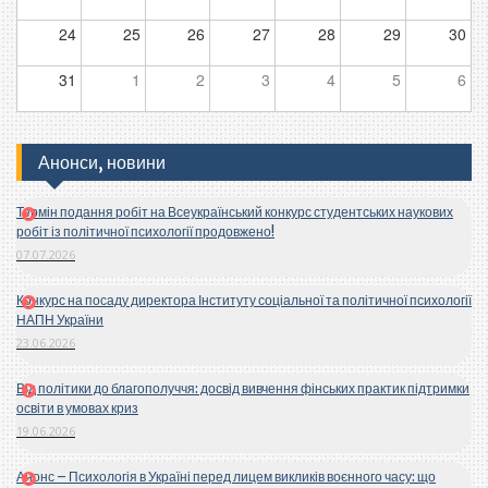
24
25
26
27
28
29
30
31
1
2
3
4
5
6
Анонси, новини
Термін подання робіт на Всеукраїнський конкурс студентських наукових
робіт із політичної психології продовжено!
07.07.2026
Конкурс на посаду директора Інституту соціальної та політичної психології
НАПН України
23.06.2026
Від політики до благополуччя: досвід вивчення фінських практик підтримки
освіти в умовах криз
19.06.2026
Анонс – Психологія в Україні перед лицем викликів воєнного часу: що