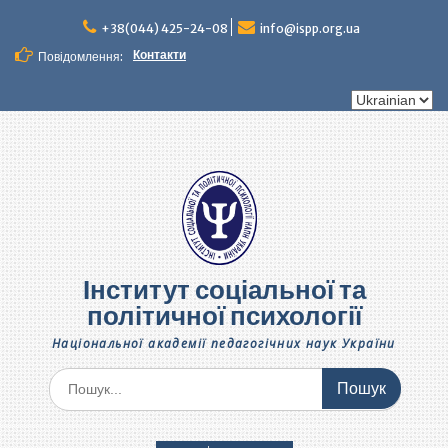
Перейти
до
+38(044) 425-24-08
info@ispp.org.ua
вмісту
Контакти
Повідомлення:
Вибрати
мову
Інститут соціальної та
політичної психології
Національної академії педагогічних наук України
Шукати: