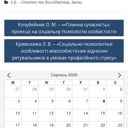
Е.Б. - Статті та дослідження
,
Зміни
Навігація
Кочубейник О. М. – ««Плинна сучасність»:
записів
проекції на соціальну психологію особистості»
Кривохижа Л. В. – «Соціально-психологічні
особливості міжособистісних відносин
рятувальників в умовах професійного стресу»
Серпень 2026
M
T
W
T
F
S
S
27
28
29
30
31
1
2
3
4
5
6
7
8
9
10
11
12
13
14
15
16
17
18
19
20
21
22
23