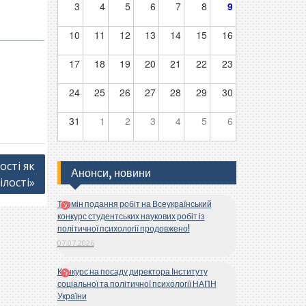
3
4
5
6
7
8
9
10
11
12
13
14
15
16
17
18
19
20
21
22
23
24
25
26
27
28
29
30
31
1
2
3
4
5
6
ості як
Анонси, новини
ілості»
Термін подання робіт на Всеукраїнський
конкурс студентських наукових робіт із
політичної психології продовжено!
07.07.2026
Конкурс на посаду директора Інституту
соціальної та політичної психології НАПН
України