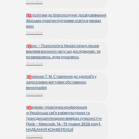
23.06.2026
Від політики до благополуччя: досвід вивчення
фінських практик підтримки освіти в умовах
криз
19.06.2026
Анонс – Психологія в Україні перед лицем
викликів воєнного часу: що досліджуємо, як
розвиваємось, куди рухаємось
18.06.2026
Титаренко Т. М. Ставлення до здоров’я у
загрозливих життєвих обставинах:
монографія
16.06.2026
ІІ Науково-практична конференція
«Українська сім’я в міжкультурних та
трансдисциплінарних вимірах сучасності»
(Київ – Миколаїв, 14 -15 травня 2026 року).
НАДБАННЯ КОНФЕРЕНЦІЇ
10.06.2026