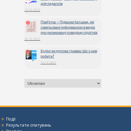
для педагогів
26.03.2022
Пам’ятка – Підказки батькам, які
схвильовані інформацією в медіа
про ризиковану поведінку підлітків
20.12.2021
Булінг як групова травма: Що з цим
робити?
15.11.2021
Вибрати
мову
Події
Результати опитувань