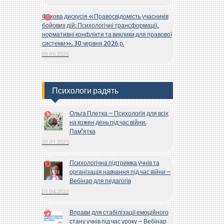
Фахова дискусія «Правосвідомість учасників
бойових дій: Психологічні трансформації,
нормативні конфлікти та виклики для правової
системи». 30 червня 2026 р.
09.06.2026
Психологи радять
Ольга Плетка – Психологія для всіх
на кожен день під час війни.
Пам’ятка
20.01.2025
Психологічна підтримка учнів та
організація навчання під час війни –
Вебінар для педагогів
01.04.2022
Вправи для стабілізації емоційного
стану учнів під час уроку – Вебінар