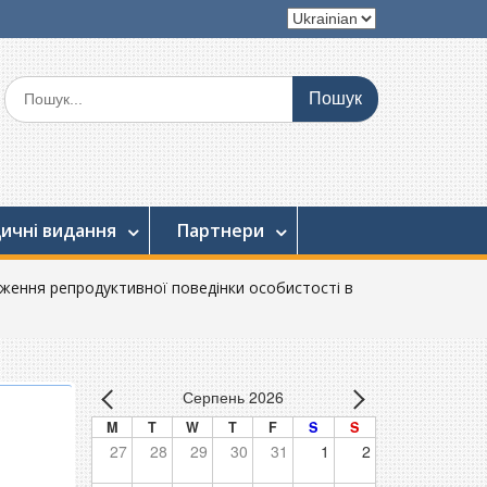
Вибрати
мову
Шукати:
ичні видання
Партнери
ження репродуктивної поведінки особистості в
Серпень 2026
M
T
W
T
F
S
S
27
28
29
30
31
1
2