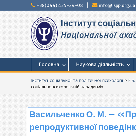
Перейти
+38(044) 425-24-08
info@ispp.org.ua
до
вмісту
Інститут соціальн
Національної акад
Головна
Наукова діяльність
Інститут соціальної та політичної психології
>
Е.Б
соціальнопсихологічній парадигмі»
Васильченко О. М. – «П
репродуктивної поведінк