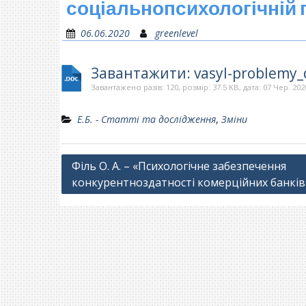
соціальнопсихологічній
06.06.2020
greenlevel
Завантажити: vasyl-problemy_
Завантажено разів: 120, розмір: 37.5 KB, дата: 07 Чер. 202
Е.Б. - Статті та дослідження
,
Зміни
Навігація
Філь О. А. – «Психологічне забезпечення
конкурентноздатності комерційних банків
записів