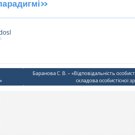
 парадигмі»
dosl
0
Баранова С. В. – «Відповідальність особист
»
складова особистісної зр