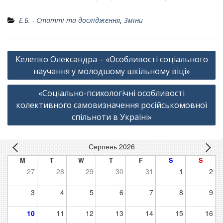
Е.Б. - Статті та дослідження
,
Зміни
Навігація
Келепко Олександра – «Особливості соціального
записів
научання у молодшому шкільному віці»
«Соціально-психологічні особливості
колективного самовизначення російськомовної
спільноти в Україні»
Серпень 2026
M
T
W
T
F
S
S
27
28
29
30
31
1
2
3
4
5
6
7
8
9
10
11
12
13
14
15
16