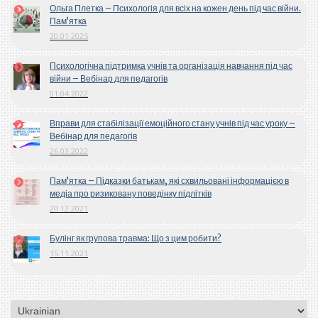
Ольга Плетка – Психологія для всіх на кожен день під час війни.
Пам’ятка
20.01.2025
Психологічна підтримка учнів та організація навчання під час
війни – Вебінар для педагогів
01.04.2022
Вправи для стабілізації емоційного стану учнів під час уроку –
Вебінар для педагогів
26.03.2022
Пам’ятка – Підказки батькам, які схвильовані інформацією в
медіа про ризиковану поведінку підлітків
20.12.2021
Булінг як групова травма: Що з цим робити?
15.11.2021
Вибрати