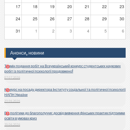
17
18
19
20
21
22
23
24
25
26
27
28
29
30
31
1
2
3
4
5
6
Анонси, новини
Термін подання робіт на Всеукраїнський конкурс студентських наукових
робіт із політичної психології продовжено!
07.07.2026
Конкурс на посаду директора Інституту соціальної та політичної психології
НАПН України
23.06.2026
Від політики до благополуччя: досвід вивчення фінських практик підтримки
освіти в умовах криз
19.06.2026