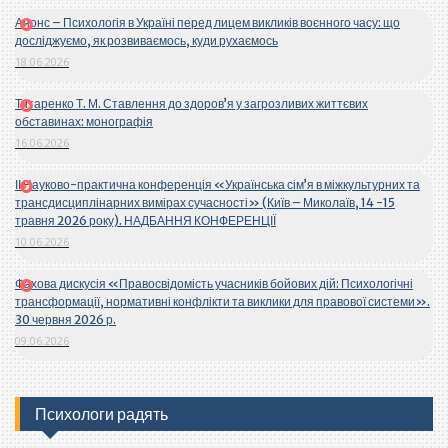
Анонс – Психологія в Україні перед лицем викликів воєнного часу: що
досліджуємо, як розвиваємось, куди рухаємось
18.06.2026
Титаренко Т. М. Ставлення до здоров’я у загрозливих життєвих
обставинах: монографія
16.06.2026
ІІ Науково-практична конференція «Українська сім’я в міжкультурних та
трансдисциплінарних вимірах сучасності» (Київ – Миколаїв, 14 -15
травня 2026 року). НАДБАННЯ КОНФЕРЕНЦІЇ
10.06.2026
Фахова дискусія «Правосвідомість учасників бойових дій: Психологічні
трансформації, нормативні конфлікти та виклики для правової системи».
30 червня 2026 р.
09.06.2026
Психологи радять