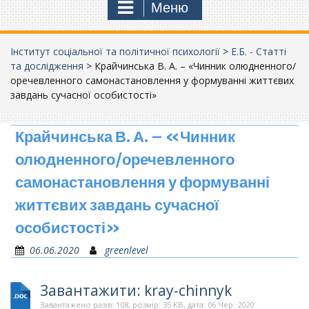
Меню
Інститут соціальної та політичної психології
>
Е.Б. - Статті
та дослідження
>
Крайчинська В. А. – «Чинник олюдненного/
оречевленного самонастановлення у формуванні життєвих
завдань сучасної особистості»
Крайчинська В. А. – «Чинник
олюдненного/оречевленного
самонастановлення у формуванні
життєвих завдань сучасної
особистості»
06.06.2020
greenlevel
Завантажити: kray-chinnyk
Завантажено разів: 108, розмір: 35 KB, дата: 06 Чер. 2020