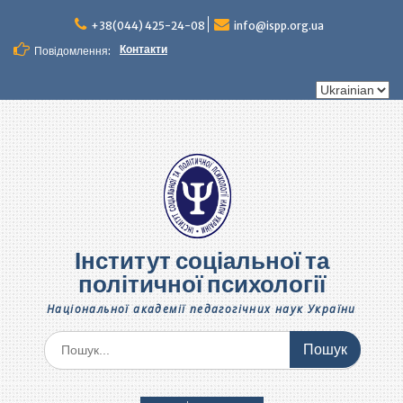
Перейти
до
+38(044) 425-24-08
info@ispp.org.ua
вмісту
Контакти
Повідомлення:
Вибрати
мову
Інститут соціальної та
політичної психології
Національної академії педагогічних наук України
Шукати: