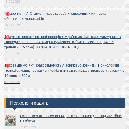
18.06.2026
Титаренко Т. М. Ставлення до здоров’я у загрозливих життєвих
обставинах: монографія
16.06.2026
ІІ Науково-практична конференція «Українська сім’я в міжкультурних та
трансдисциплінарних вимірах сучасності» (Київ – Миколаїв, 14 -15
травня 2026 року). НАДБАННЯ КОНФЕРЕНЦІЇ
10.06.2026
Фахова дискусія «Правосвідомість учасників бойових дій: Психологічні
трансформації, нормативні конфлікти та виклики для правової системи».
30 червня 2026 р.
09.06.2026
Психологи радять
Ольга Плетка – Психологія для всіх на кожен день під час війни.
Пам’ятка
20.01.2025