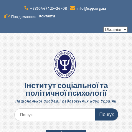
Перейти
до
+38(044) 425-24-08
info@ispp.org.ua
вмісту
Контакти
Повідомлення:
Вибрати
мову
Інститут соціальної та
політичної психології
Національної академії педагогічних наук України
Шукати: