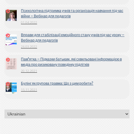
Психологічна підтримка учнів та організація навчання під час
війни – Вебінар для педагогів
01.04.2022
Вправи для стабілізації емоційного стану учнів під час уроку –
Вебінар для педагогів
26.03.2022
Пам’ятка – Підказки батькам, які схвильовані інформацією в
медіа про ризиковану поведінку підлітків
20.12.2021
Булінг як групова травма: Що з цим робити?
15.11.2021
Вибрати
мову