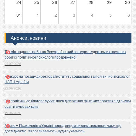
24
25
26
27
28
29
30
31
1
2
3
4
5
6
Анонси, новини
Термін подання робіт на Всеукраїнський конкурс студентських наукових
робіт із політичної психології продовжено!
07.07.2026
Конкурс на посаду директора Інституту соціальної та політичної психології
НАПН України
23.06.2026
Від політики до благополуччя: досвід вивчення фінських практик підтримки
освіти в умовах криз
19.06.2026
Анонс – Психологія в Україні перед лицем викликів воєнного часу: що
досліджуємо, як розвиваємось, куди рухаємось