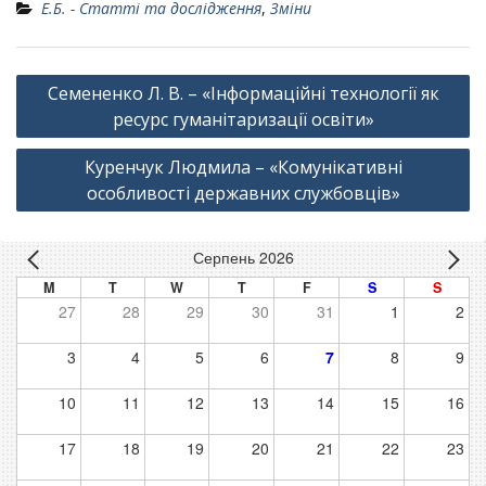
Е.Б. - Статті та дослідження
,
Зміни
Навігація
Семененко Л. В. – «Інформаційні технології як
записів
ресурс гуманітаризації освіти»
Куренчук Людмила – «Комунікативні
особливості державних службовців»
Серпень 2026
M
T
W
T
F
S
S
27
28
29
30
31
1
2
3
4
5
6
7
8
9
10
11
12
13
14
15
16
17
18
19
20
21
22
23