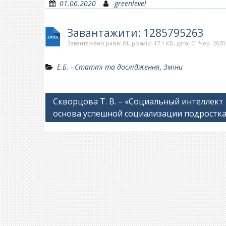
01.06.2020
greenlevel
Завантажити: 1285795263
Завантажено разів: 81, розмір: 17.1 KB, дата: 01 Чер. 2020
Е.Б. - Статті та дослідження
,
Зміни
Навігація
Скворцова Т. В. – «Социальный интеллект
основа успешной социализации подростка
записів