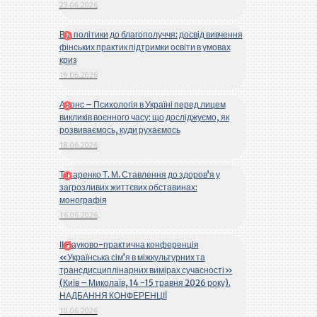
23.06.2026
Від політики до благополуччя: досвід вивчення
фінських практик підтримки освіти в умовах
криз
19.06.2026
Анонс – Психологія в Україні перед лицем
викликів воєнного часу: що досліджуємо, як
розвиваємось, куди рухаємось
18.06.2026
Титаренко Т. М. Ставлення до здоров’я у
загрозливих життєвих обставинах:
монографія
16.06.2026
ІІ Науково-практична конференція
«Українська сім’я в міжкультурних та
трансдисциплінарних вимірах сучасності»
(Київ – Миколаїв, 14 -15 травня 2026 року).
НАДБАННЯ КОНФЕРЕНЦІЇ
10.06.2026