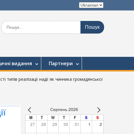
Вибрати
мову
Шукати:
ичні видання
Партнери
ті типів реалізації надії як чинника громадянської
Серпень 2026
ії
M
T
W
T
F
S
S
27
28
29
30
31
1
2