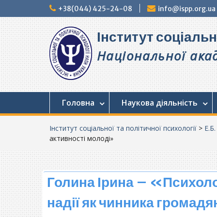
Перейти
+38(044) 425-24-08
info@ispp.org.ua
до
вмісту
Інститут соціальн
Національної акад
Головна
Наукова діяльність
Інститут соціальної та політичної психології
>
Е.Б
активності молоді»
Голина Ірина – «Психолог
надії як чинника громад