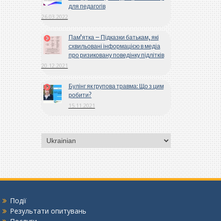
для педагогів
26.03.2022
Пам’ятка – Підказки батькам, які
схвильовані інформацією в медіа
про ризиковану поведінку підлітків
20.12.2021
Булінг як групова травма: Що з цим
робити?
15.11.2021
Вибрати
мову
Події
Результати опитувань