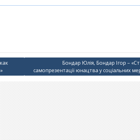
 как
Бондар Юлія, Бондар Ігор – «Ст
»
самопрезентації юнацтва у соціальних ме