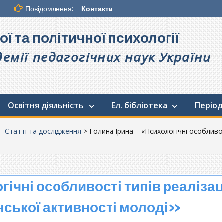
Повідомлення:
Контакти
ої та політичної психології
емії педагогічних наук України
Освітня діяльність
Ел. бібліотека
Період
. - Статті та дослідження
>
Голина Ірина – «Психологічні особливос
ічні особливості типів реалізац
янської активності молоді»