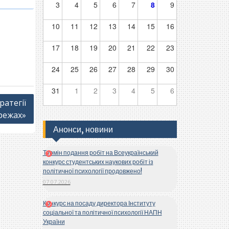
3
4
5
6
7
8
9
10
11
12
13
14
15
16
17
18
19
20
21
22
23
24
25
26
27
28
29
30
31
1
2
3
4
5
6
ратегії
режах»
Анонси, новини
Термін подання робіт на Всеукраїнський
конкурс студентських наукових робіт із
політичної психології продовжено!
07.07.2026
Конкурс на посаду директора Інституту
соціальної та політичної психології НАПН
України