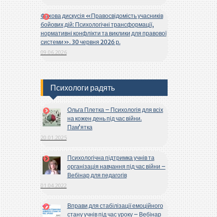
Фахова дискусія «Правосвідомість учасників
бойових дій: Психологічні трансформації,
нормативні конфлікти та виклики для правової
системи». 30 червня 2026 р.
09.06.2026
Психологи радять
Ольга Плетка – Психологія для всіх
на кожен день під час війни.
Пам’ятка
20.01.2025
Психологічна підтримка учнів та
організація навчання під час війни –
Вебінар для педагогів
01.04.2022
Вправи для стабілізації емоційного
стану учнів під час уроку – Вебінар