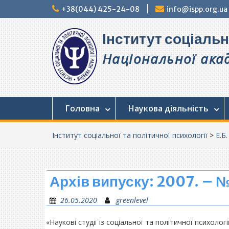
Перейти
+38(044) 425-24-08
info@ispp.org.ua
до
вмісту
Інститут соціальн
Національної акад
Головна
Наукова діяльність
Інститут соціальної та політичної психології
>
Е.Б
Архів випуску: 2007. – №
26.05.2020
greenlevel
«Наукові студії із соціальної та політичної психологі