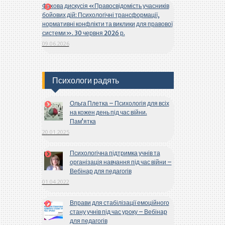
Фахова дискусія «Правосвідомість учасників
бойових дій: Психологічні трансформації,
нормативні конфлікти та виклики для правової
системи». 30 червня 2026 р.
09.06.2026
Психологи радять
Ольга Плетка – Психологія для всіх
на кожен день під час війни.
Пам’ятка
20.01.2025
Психологічна підтримка учнів та
організація навчання під час війни –
Вебінар для педагогів
01.04.2022
Вправи для стабілізації емоційного
стану учнів під час уроку – Вебінар
для педагогів