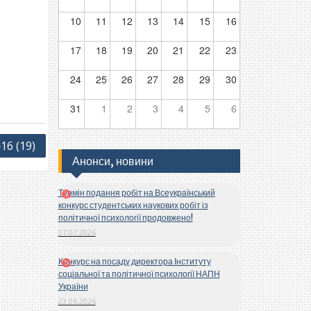
10
11
12
13
14
15
16
17
18
19
20
21
22
23
24
25
26
27
28
29
30
31
1
2
3
4
5
6
16 (19)
Анонси, новини
Термін подання робіт на Всеукраїнський
конкурс студентських наукових робіт із
політичної психології продовжено!
07.07.2026
Конкурс на посаду директора Інституту
соціальної та політичної психології НАПН
України
23.06.2026