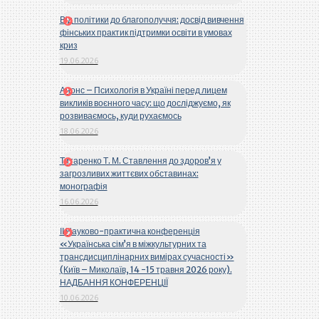
Від політики до благополуччя: досвід вивчення
фінських практик підтримки освіти в умовах
криз
19.06.2026
Анонс – Психологія в Україні перед лицем
викликів воєнного часу: що досліджуємо, як
розвиваємось, куди рухаємось
18.06.2026
Титаренко Т. М. Ставлення до здоров’я у
загрозливих життєвих обставинах:
монографія
16.06.2026
ІІ Науково-практична конференція
«Українська сім’я в міжкультурних та
трансдисциплінарних вимірах сучасності»
(Київ – Миколаїв, 14 -15 травня 2026 року).
НАДБАННЯ КОНФЕРЕНЦІЇ
10.06.2026