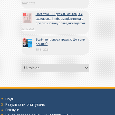
26.03.2022
Пам’ятка – Підказки батькам, які
схвильовані інформацією в медіа
про ризиковану поведінку підлітків
20.12.2021
Булінг як групова травма: Що з цим
робити?
15.11.2021
Вибрати
мову
Події
Результати опитувань
Послуги