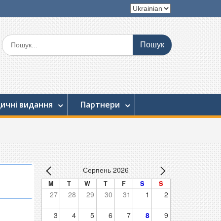
Вибрати
мову
Шукати:
ичні видання
Партнери
Серпень 2026
M
T
W
T
F
S
S
27
28
29
30
31
1
2
3
4
5
6
7
8
9