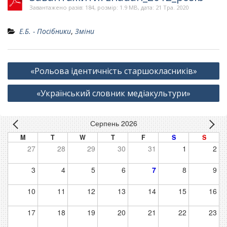
Завантажено разів: 184, розмір: 1.9 MB, дата: 21 Тра. 2020
Е.Б. - Посібники
,
Зміни
Навігація
«Рольова ідентичність старшокласників»
записів
«Український словник медіакультури»
Серпень 2026
M
T
W
T
F
S
S
27
28
29
30
31
1
2
3
4
5
6
7
8
9
10
11
12
13
14
15
16
17
18
19
20
21
22
23