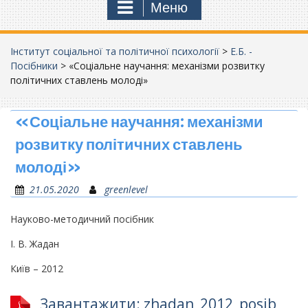
Меню
Інститут соціальної та політичної психології
>
Е.Б. -
Посібники
>
«Соціальне научання: механізми розвитку
політичних ставлень молоді»
«Соціальне научання: механізми
розвитку політичних ставлень
молоді»
21.05.2020
greenlevel
Науково-методичний посібник
І. В. Жадан
Київ – 2012
Завантажити: zhadan_2012_posib