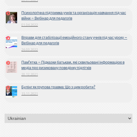
Психологічна підтримка учнів та організація навчання під час
війни – Вебінар для педагогів
01.04.2022
Вправи для стабілізації емоційного стану учнів під час уроку –
Вебінар для педагогів
26.03.2022
Пам’ятка – Підказки батькам, які схвильовані інформацією в
медіа про ризиковану поведінку підлітків
20.12.2021
Булінг як групова травма: Що з цим робити?
15.11.2021
Вибрати
мову