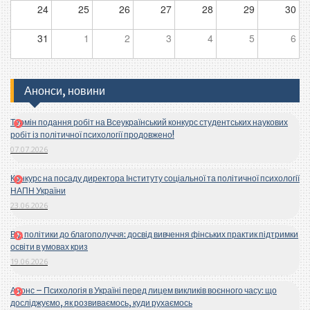
24
25
26
27
28
29
30
31
1
2
3
4
5
6
Анонси, новини
Термін подання робіт на Всеукраїнський конкурс студентських наукових
робіт із політичної психології продовжено!
07.07.2026
Конкурс на посаду директора Інституту соціальної та політичної психології
НАПН України
23.06.2026
Від політики до благополуччя: досвід вивчення фінських практик підтримки
освіти в умовах криз
19.06.2026
Анонс – Психологія в Україні перед лицем викликів воєнного часу: що
досліджуємо, як розвиваємось, куди рухаємось