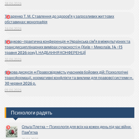
18.06.2026
Титаренко Т. М. Ставлення до здоров’я у загрозливих життєвих
обставинах: монографія
16.06.2026
ІІ Науково-практична конференція «Українська сім’я в міжкультурних та
трансдисциплінарних вимірах сучасності» (Київ – Миколаїв, 14 -15
травня 2026 року). НАДБАННЯ КОНФЕРЕНЦІЇ
10.06.2026
Фахова дискусія «Правосвідомість учасників бойових дій: Психологічні
трансформації, нормативні конфлікти та виклики для правової системи».
30 червня 2026 р.
09.06.2026
Психологи радять
Ольга Плетка – Психологія для всіх на кожен день під час війни.
Пам’ятка
20.01.2025