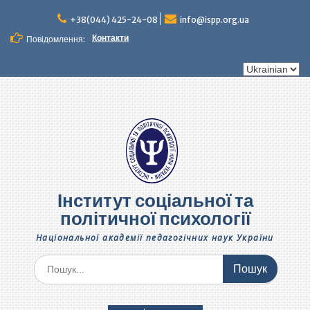
Перейти
до
+38(044) 425-24-08
info@ispp.org.ua
вмісту
Контакти
Повідомлення:
Вибрати
мову
Інститут соціальної та
політичної психології
Національної академії педагогічних наук України
Шукати: