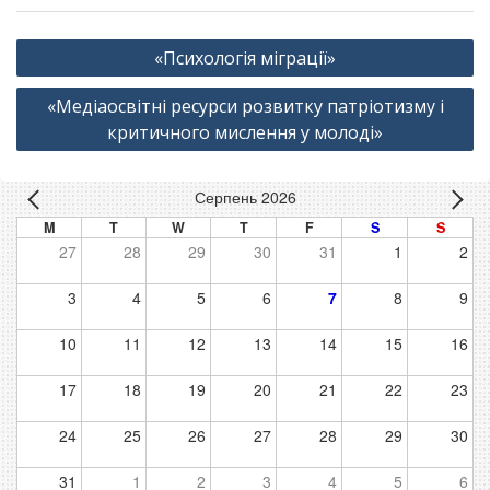
Навігація
«Психологія міграції»
записів
«Медіаосвітні ресурси розвитку патріотизму і
критичного мислення у молоді»
Серпень 2026
M
T
W
T
F
S
S
27
28
29
30
31
1
2
3
4
5
6
7
8
9
10
11
12
13
14
15
16
17
18
19
20
21
22
23
24
25
26
27
28
29
30
31
1
2
3
4
5
6