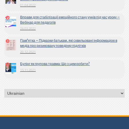
01.04.2022
Вправи для стабілізації емоційного стану учнів під час уроку –
Вебінар для педагогів
26.03.2022
Пам’ятка – Підказки батькам, які схвильовані інформацією в
медіа про ризиковану поведінку підлітків
20.12.2021
Булінг як групова травма: Що з цим робити?
15.11.2021
Вибрати
мову