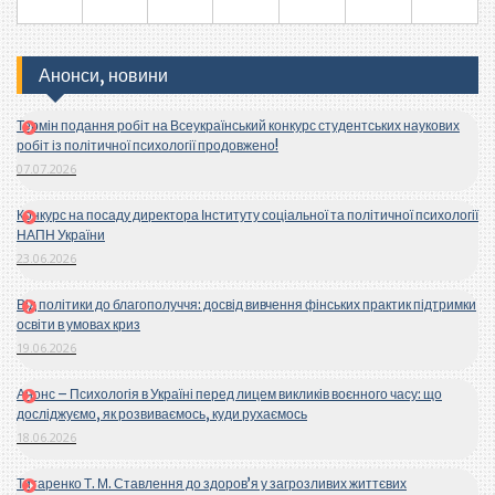
Анонси, новини
Термін подання робіт на Всеукраїнський конкурс студентських наукових
робіт із політичної психології продовжено!
07.07.2026
Конкурс на посаду директора Інституту соціальної та політичної психології
НАПН України
23.06.2026
Від політики до благополуччя: досвід вивчення фінських практик підтримки
освіти в умовах криз
19.06.2026
Анонс – Психологія в Україні перед лицем викликів воєнного часу: що
досліджуємо, як розвиваємось, куди рухаємось
18.06.2026
Титаренко Т. М. Ставлення до здоров’я у загрозливих життєвих