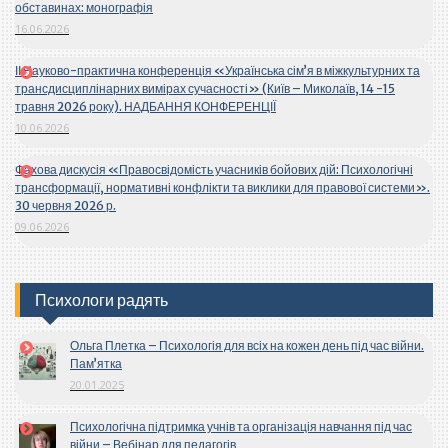
обставинах: монографія
16.06.2026
ІІ Науково-практична конференція «Українська сім’я в міжкультурних та
трансдисциплінарних вимірах сучасності» (Київ – Миколаїв, 14 -15
травня 2026 року). НАДБАННЯ КОНФЕРЕНЦІЇ
10.06.2026
Фахова дискусія «Правосвідомість учасників бойових дій: Психологічні
трансформації, нормативні конфлікти та виклики для правової системи».
30 червня 2026 р.
09.06.2026
Психологи радять
Ольга Плетка – Психологія для всіх на кожен день під час війни.
Пам’ятка
20.01.2025
Психологічна підтримка учнів та організація навчання під час
війни – Вебінар для педагогів