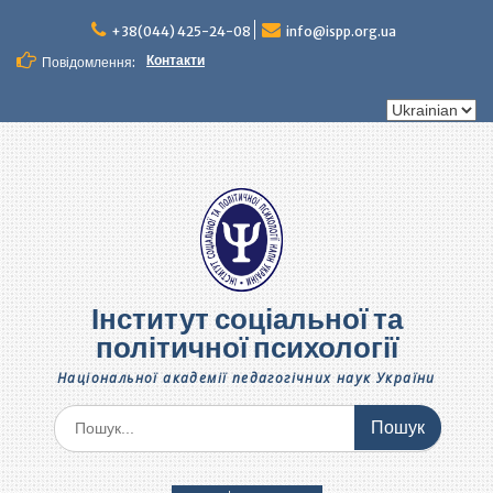
Перейти
до
+38(044) 425-24-08
info@ispp.org.ua
вмісту
Контакти
Повідомлення:
Вибрати
мову
Інститут соціальної та
політичної психології
Національної академії педагогічних наук України
Шукати: