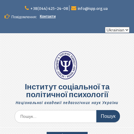
Перейти
до
+38(044) 425-24-08
info@ispp.org.ua
вмісту
Контакти
Повідомлення:
Вибрати
мову
Інститут соціальної та
політичної психології
Національної академії педагогічних наук України
Шукати: