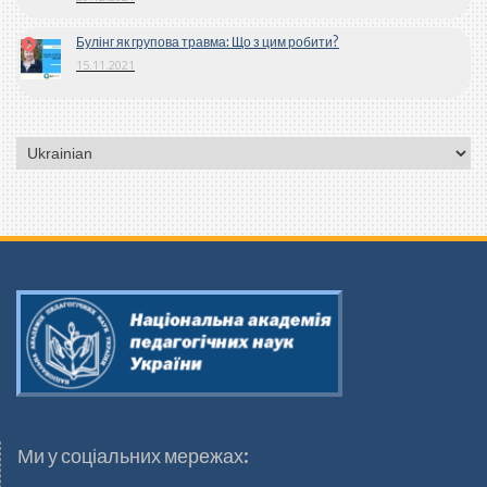
Булінг як групова травма: Що з цим робити?
15.11.2021
Вибрати
мову
Ми у соціальних мережах: