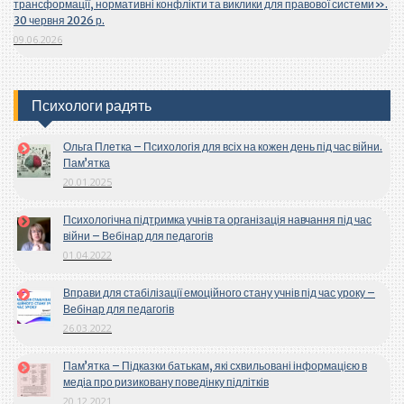
трансформації, нормативні конфлікти та виклики для правової системи».
30 червня 2026 р.
09.06.2026
Психологи радять
Ольга Плетка – Психологія для всіх на кожен день під час війни.
Пам’ятка
20.01.2025
Психологічна підтримка учнів та організація навчання під час
війни – Вебінар для педагогів
01.04.2022
Вправи для стабілізації емоційного стану учнів під час уроку –
Вебінар для педагогів
26.03.2022
Пам’ятка – Підказки батькам, які схвильовані інформацією в
медіа про ризиковану поведінку підлітків
20.12.2021