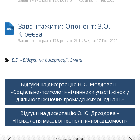
Завантажено разів: 127, розмір: 44 KB, дата: 17 Тра. 2020
Завантажити: Опонент: З.О.
Кіреєва
Завантажено разів: 173, розмір: 26.1 KB, дата: 17 Тра. 2020
Е.Б. - Відгуки на дисертації
,
Зміни
Навігація
Відгуки на дисертацію Н. О. Молдован –
записів
«Соціально-психологічні чинники участі жінок у
діяльності жіночих громадських об’єднань»
Відгуки на дисертацію О. Ю. Дроздова –
«Психологія масової геополітичної свідомості»
Серпень 2026