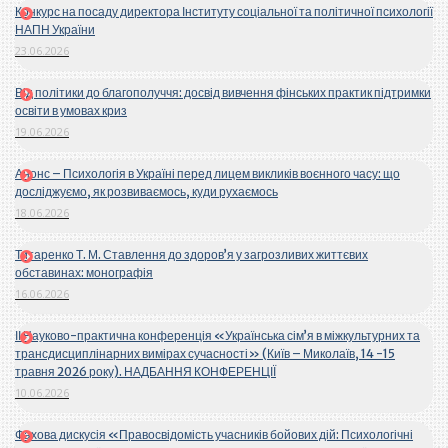
Конкурс на посаду директора Інституту соціальної та політичної психології
НАПН України
23.06.2026
Від політики до благополуччя: досвід вивчення фінських практик підтримки
освіти в умовах криз
19.06.2026
Анонс – Психологія в Україні перед лицем викликів воєнного часу: що
досліджуємо, як розвиваємось, куди рухаємось
18.06.2026
Титаренко Т. М. Ставлення до здоров’я у загрозливих життєвих
обставинах: монографія
16.06.2026
ІІ Науково-практична конференція «Українська сім’я в міжкультурних та
трансдисциплінарних вимірах сучасності» (Київ – Миколаїв, 14 -15
травня 2026 року). НАДБАННЯ КОНФЕРЕНЦІЇ
10.06.2026
Фахова дискусія «Правосвідомість учасників бойових дій: Психологічні