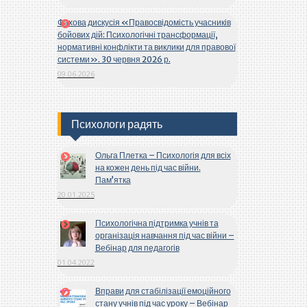
Фахова дискусія «Правосвідомість учасників
бойових дій: Психологічні трансформації,
нормативні конфлікти та виклики для правової
системи». 30 червня 2026 р.
09.06.2026
Психологи радять
Ольга Плетка – Психологія для всіх
на кожен день під час війни.
Пам’ятка
20.01.2025
Психологічна підтримка учнів та
організація навчання під час війни –
Вебінар для педагогів
01.04.2022
Вправи для стабілізації емоційного
стану учнів під час уроку – Вебінар