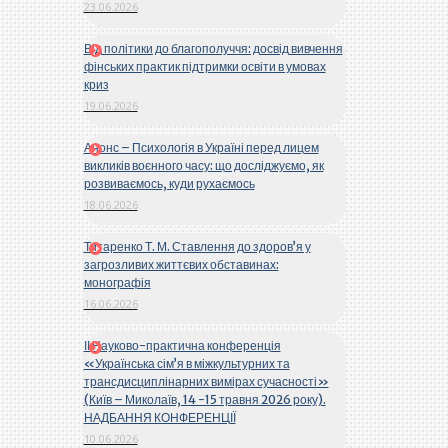
23.06.2026
Від політики до благополуччя: досвід вивчення
фінських практик підтримки освіти в умовах
криз
19.06.2026
Анонс – Психологія в Україні перед лицем
викликів воєнного часу: що досліджуємо, як
розвиваємось, куди рухаємось
18.06.2026
Титаренко Т. М. Ставлення до здоров’я у
загрозливих життєвих обставинах:
монографія
16.06.2026
ІІ Науково-практична конференція
«Українська сім’я в міжкультурних та
трансдисциплінарних вимірах сучасності»
(Київ – Миколаїв, 14 -15 травня 2026 року).
НАДБАННЯ КОНФЕРЕНЦІЇ
10.06.2026