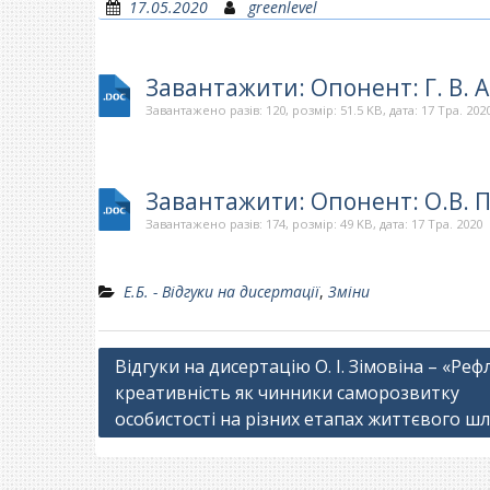
17.05.2020
greenlevel
Завантажити: Опонент: Г. В. 
Завантажено разів: 120, розмір: 51.5 KB, дата: 17 Тра. 202
Завантажити: Опонент: О.В. 
Завантажено разів: 174, розмір: 49 KB, дата: 17 Тра. 2020
Е.Б. - Відгуки на дисертації
,
Зміни
Навігація
Відгуки на дисертацію О. І. Зімовіна – «Рефл
креативність як чинники саморозвитку
записів
особистості на різних етапах життєвого шл