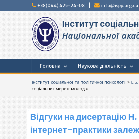
Перейти
+38(044) 425-24-08
info@ispp.org.ua
до
вмісту
Інститут соціальн
Національної акад
Головна
Наукова діяльність
Інститут соціальної та політичної психології
>
Е.Б.
соціальних мереж молоді»
Відгуки на дисертацію Н.
інтернет-практики залеж