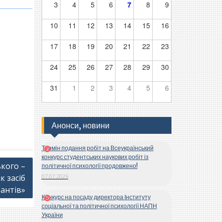
3
4
5
6
7
8
9
10
11
12
13
14
15
16
17
18
19
20
21
22
23
24
25
26
27
28
29
30
31
1
2
3
4
5
6
Анонси, новини
Термін подання робіт на Всеукраїнський
конкурс студентських наукових робіт із
ького –
політичної психології продовжено!
 засіб
07.07.2026
рантів»
Конкурс на посаду директора Інституту
соціальної та політичної психології НАПН
України