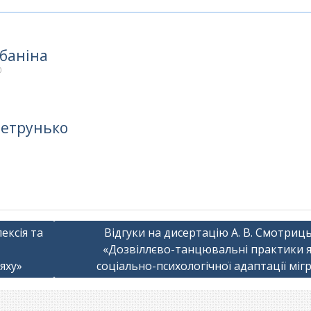
Абаніна
0
Петрунько
ексія та
Відгуки на дисертацію А. В. Смотриц
«Дозвіллєво-танцювальні практики як
яху»
соціально-психологічної адаптації міг