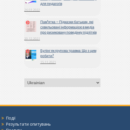
для педагогів
26.03.2022
Пам’ятка – Підказки батькам, які
схвильовані інформацією в медіа
про ризиковану поведінку підлітків
20.12.2021
Булінг як групова травма: Що з цим
робити?
15.11.2021
Вибрати
мову
Події
Результати опитувань