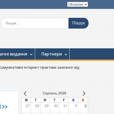
Вибрати
мову
Шукати:
ичні видання
Партнери
«Комунікативні інтернет-практики залежної від
Серпень 2026
M
T
W
T
F
S
S
ді»
27
28
29
30
31
1
2