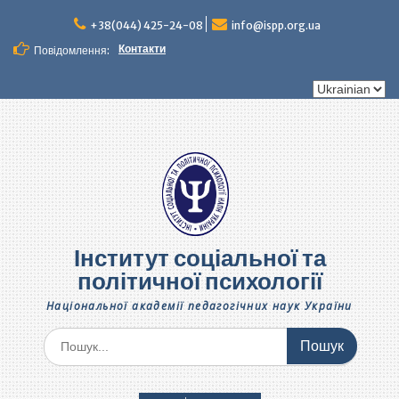
Перейти
до
+38(044) 425-24-08
info@ispp.org.ua
вмісту
Контакти
Повідомлення:
Вибрати
мову
Інститут соціальної та
політичної психології
Національної академії педагогічних наук України
Шукати: