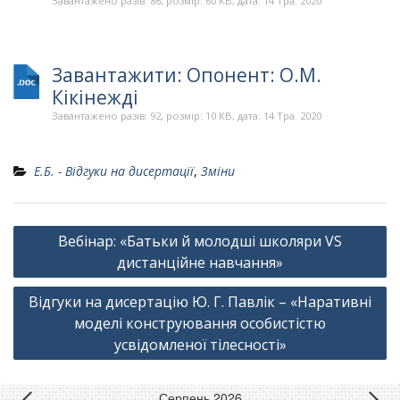
Завантажено разів: 86, розмір: 60 KB, дата: 14 Тра. 2020
Завантажити: Опонент: О.М.
Кікінежді
Завантажено разів: 92, розмір: 10 KB, дата: 14 Тра. 2020
Е.Б. - Відгуки на дисертації
,
Зміни
Навігація
Вебінар: «Батьки й молодші школяри VS
записів
дистанційне навчання»
Відгуки на дисертацію Ю. Г. Павлік – «Наративні
моделі конструювання особистістю
усвідомленої тілесності»
Серпень 2026