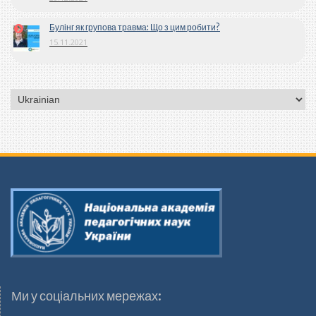
Булінг як групова травма: Що з цим робити?
15.11.2021
Вибрати
мову
Ми у соціальних мережах: