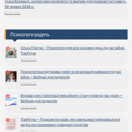
трансформації, нормативні конфлікти та виклики для правової системи».
30 червня 2026 р.
09.06.2026
Психологи радять
Ольга Плетка – Психологія для всіх на кожен день під час війни.
Пам’ятка
20.01.2025
Психологічна підтримка учнів та організація навчання під час
війни – Вебінар для педагогів
01.04.2022
Вправи для стабілізації емоційного стану учнів під час уроку –
Вебінар для педагогів
26.03.2022
Пам’ятка – Підказки батькам, які схвильовані інформацією в
медіа про ризиковану поведінку підлітків
20.12.2021