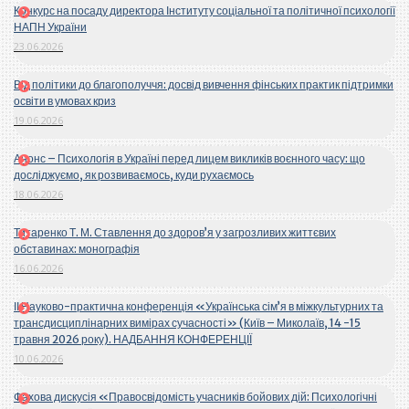
Конкурс на посаду директора Інституту соціальної та політичної психології
НАПН України
23.06.2026
Від політики до благополуччя: досвід вивчення фінських практик підтримки
освіти в умовах криз
19.06.2026
Анонс – Психологія в Україні перед лицем викликів воєнного часу: що
досліджуємо, як розвиваємось, куди рухаємось
18.06.2026
Титаренко Т. М. Ставлення до здоров’я у загрозливих життєвих
обставинах: монографія
16.06.2026
ІІ Науково-практична конференція «Українська сім’я в міжкультурних та
трансдисциплінарних вимірах сучасності» (Київ – Миколаїв, 14 -15
травня 2026 року). НАДБАННЯ КОНФЕРЕНЦІЇ
10.06.2026
Фахова дискусія «Правосвідомість учасників бойових дій: Психологічні