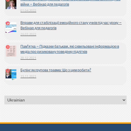
війни – Вебінар для педагогів
01.04.2022
Вправи для стабілізації емоційного стану учнів під час уроку –
Вебінар для педагогів
26.03.2022
Пам’ятка – Підказки батькам, які схвильовані інформацією в
медіа про ризиковану поведінку підлітків
20.12.2021
Булінг як групова травма: Що з цим робити?
15.11.2021
Вибрати
мову