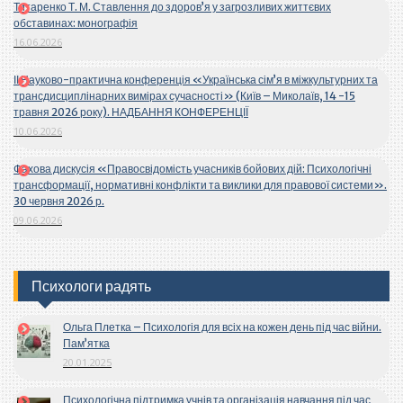
Титаренко Т. М. Ставлення до здоров’я у загрозливих життєвих
обставинах: монографія
16.06.2026
ІІ Науково-практична конференція «Українська сім’я в міжкультурних та
трансдисциплінарних вимірах сучасності» (Київ – Миколаїв, 14 -15
травня 2026 року). НАДБАННЯ КОНФЕРЕНЦІЇ
10.06.2026
Фахова дискусія «Правосвідомість учасників бойових дій: Психологічні
трансформації, нормативні конфлікти та виклики для правової системи».
30 червня 2026 р.
09.06.2026
Психологи радять
Ольга Плетка – Психологія для всіх на кожен день під час війни.
Пам’ятка
20.01.2025
Психологічна підтримка учнів та організація навчання під час