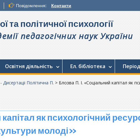
Повідомлення:
Контакти
ої та політичної психології
емії педагогічних наук України
Освітня діяльність
Ел. бібліотека
Період
. - Дисертаціі Політична П.
>
Блозва П. І. «Соціальний капітал як 
 капітал як психологічний ресур
 культури молоді»