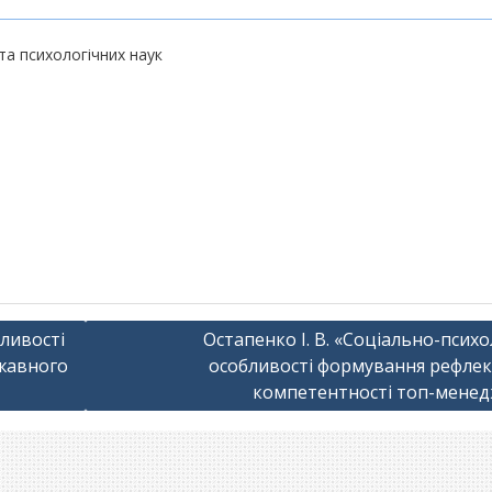
та психологічних наук
бливості
Остапенко І. В. «Соціально-психо
жавного
особливості формування рефлек
компетентності топ-менед