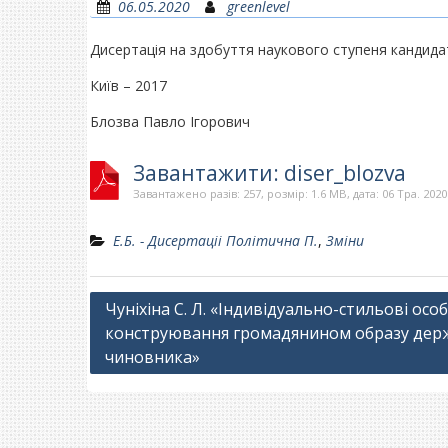
06.05.2020
greenlevel
Дисертація на здобуття наукового ступеня кандида
Київ – 2017
Блозва Павло Ігорович
Завантажити: diser_blozva
Завантажено разів: 257, розмір: 1.6 MB, дата: 06 Тра. 2020
Е.Б. - Дисертаціі Політична П.
,
Зміни
Навігація
Чуніхіна С. Л. «Індивідуально-стильові осо
конструювання громадянином образу дер
записів
чиновника»