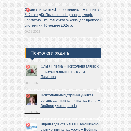
Фахова дискусія «Правосвідомість учасників
бойових дій: Психологічні трансформації,
нормативні конфлікти та виклики для правової
системи». 30 червня 2026 р.
09.06.2026
Психологи радять
Ольга Плетка – Психологія для всіх
на кожен день під час війни.
Пам’ятка
20.01.2025
Психологічна підтримка учнів та
організація навчання під час війни –
Вебінар для педагогів
01.04.2022
Вправи для стабілізації емоційного
стану учнів під час уроку – Вебінар