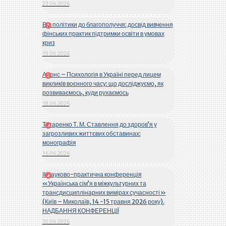
23.06.2026
Від політики до благополуччя: досвід вивчення
фінських практик підтримки освіти в умовах
криз
19.06.2026
Анонс – Психологія в Україні перед лицем
викликів воєнного часу: що досліджуємо, як
розвиваємось, куди рухаємось
18.06.2026
Титаренко Т. М. Ставлення до здоров’я у
загрозливих життєвих обставинах:
монографія
16.06.2026
ІІ Науково-практична конференція
«Українська сім’я в міжкультурних та
трансдисциплінарних вимірах сучасності»
(Київ – Миколаїв, 14 -15 травня 2026 року).
НАДБАННЯ КОНФЕРЕНЦІЇ
10.06.2026