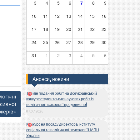
3
4
5
6
7
8
9
10
11
12
13
14
15
16
17
18
19
20
21
22
23
24
25
26
27
28
29
30
31
1
2
3
4
5
6
Анонси, новини
Термін подання робіт на Всеукраїнський
логічні
конкурс студентських наукових робіт із
сивної
політичної психології продовжено!
жерів»
07.07.2026
Конкурс на посаду директора Інституту
соціальної та політичної психології НАПН
України