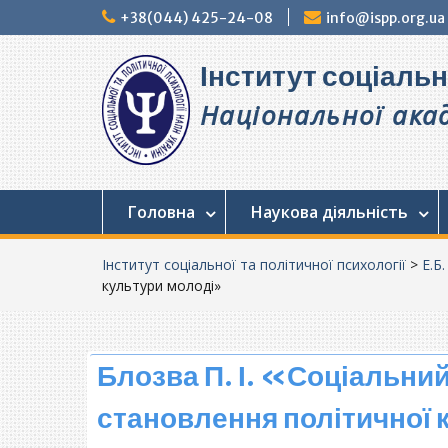
Перейти
+38(044) 425-24-08
info@ispp.org.ua
до
вмісту
Інститут соціальн
Національної акад
Головна
Наукова діяльність
Інститут соціальної та політичної психології
>
Е.Б
культури молоді»
Блозва П. І. «Соціальний
становлення політичної