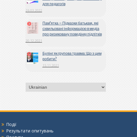
для педагогів
26.03.2022
Пам’ятка – Підказки батькам, які
схвильовані інформацією в медіа
про ризиковану поведінку підлітків
20.12.2021
Булінг як групова травма: Що з цим
робити?
15.11.2021
Вибрати
мову
Події
Результати опитувань