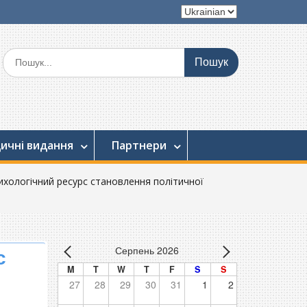
Вибрати
мову
Шукати:
ичні видання
Партнери
психологічний ресурс становлення політичної
Серпень 2026
с
M
T
W
T
F
S
S
27
28
29
30
31
1
2