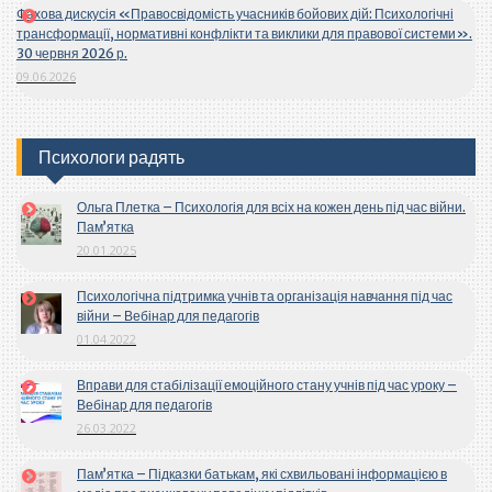
Фахова дискусія «Правосвідомість учасників бойових дій: Психологічні
трансформації, нормативні конфлікти та виклики для правової системи».
30 червня 2026 р.
09.06.2026
Психологи радять
Ольга Плетка – Психологія для всіх на кожен день під час війни.
Пам’ятка
20.01.2025
Психологічна підтримка учнів та організація навчання під час
війни – Вебінар для педагогів
01.04.2022
Вправи для стабілізації емоційного стану учнів під час уроку –
Вебінар для педагогів
26.03.2022
Пам’ятка – Підказки батькам, які схвильовані інформацією в