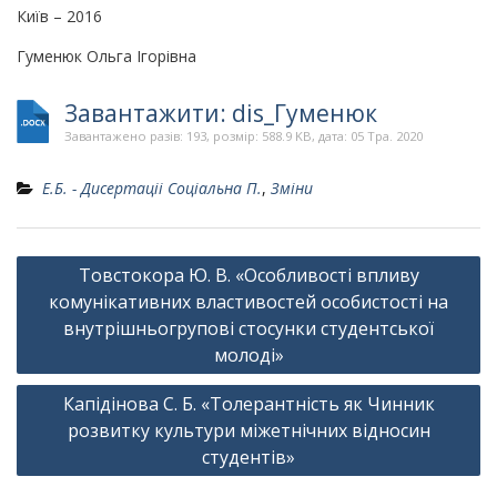
Київ – 2016
Гуменюк Ольга Ігорівна
Завантажити: dis_Гуменюк
Завантажено разів: 193, розмір: 588.9 KB, дата: 05 Тра. 2020
Е.Б. - Дисертаціі Соціальна П.
,
Зміни
Навігація
Товстокора Ю. В. «Особливості впливу
записів
комунікативних властивостей особистості на
внутрішньогрупові стосунки студентської
молоді»
Капідінова С. Б. «Толерантність як Чинник
розвитку культури міжетнічних відносин
студентів»