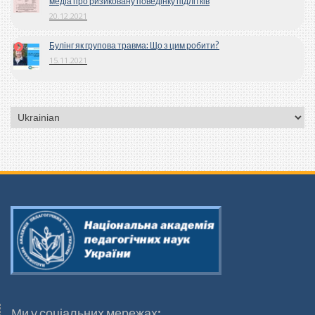
медіа про ризиковану поведінку підлітків
20.12.2021
Булінг як групова травма: Що з цим робити?
15.11.2021
Вибрати
мову
Ми у соціальних мережах: