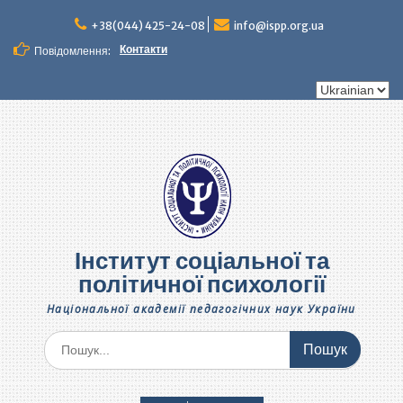
Перейти
до
+38(044) 425-24-08
info@ispp.org.ua
вмісту
Контакти
Повідомлення:
Вибрати
мову
Інститут соціальної та
політичної психології
Національної академії педагогічних наук України
Шукати: