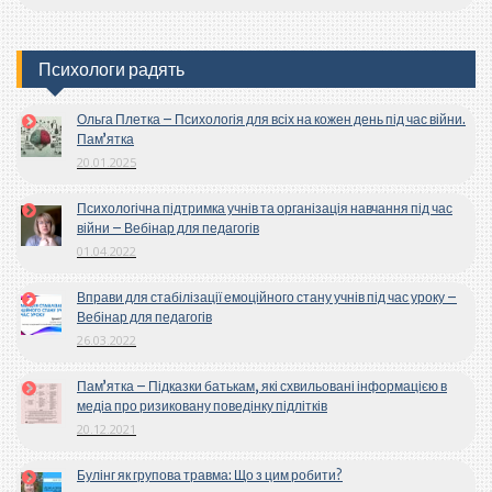
Психологи радять
Ольга Плетка – Психологія для всіх на кожен день під час війни.
Пам’ятка
20.01.2025
Психологічна підтримка учнів та організація навчання під час
війни – Вебінар для педагогів
01.04.2022
Вправи для стабілізації емоційного стану учнів під час уроку –
Вебінар для педагогів
26.03.2022
Пам’ятка – Підказки батькам, які схвильовані інформацією в
медіа про ризиковану поведінку підлітків
20.12.2021
Булінг як групова травма: Що з цим робити?