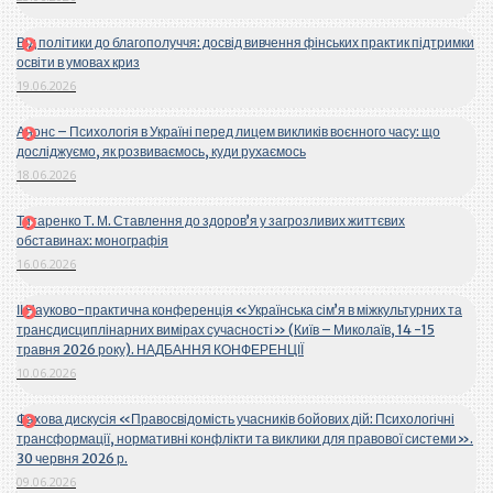
Від політики до благополуччя: досвід вивчення фінських практик підтримки
освіти в умовах криз
19.06.2026
Анонс – Психологія в Україні перед лицем викликів воєнного часу: що
досліджуємо, як розвиваємось, куди рухаємось
18.06.2026
Титаренко Т. М. Ставлення до здоров’я у загрозливих життєвих
обставинах: монографія
16.06.2026
ІІ Науково-практична конференція «Українська сім’я в міжкультурних та
трансдисциплінарних вимірах сучасності» (Київ – Миколаїв, 14 -15
травня 2026 року). НАДБАННЯ КОНФЕРЕНЦІЇ
10.06.2026
Фахова дискусія «Правосвідомість учасників бойових дій: Психологічні
трансформації, нормативні конфлікти та виклики для правової системи».
30 червня 2026 р.
09.06.2026