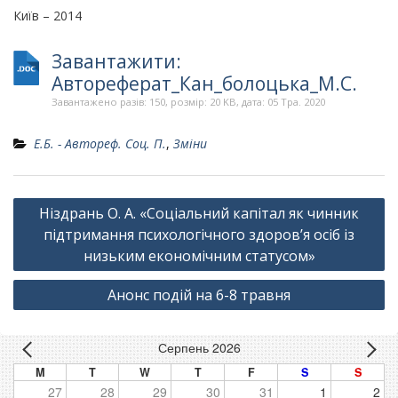
Київ – 2014
Завантажити:
Автореферат_Кан_болоцька_М.С.
Завантажено разів: 150, розмір: 20 KB, дата: 05 Тра. 2020
Е.Б. - Автореф. Соц. П.
,
Зміни
Навігація
Ніздрань О. А. «Соціальний капітал як чинник
записів
підтримання психологічного здоров’я осіб із
низьким економічним статусом»
Анонс подій на 6-8 травня
Серпень 2026
M
T
W
T
F
S
S
27
28
29
30
31
1
2