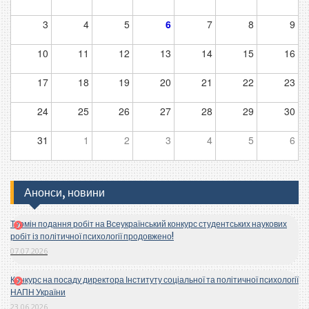
3
4
5
6
7
8
9
10
11
12
13
14
15
16
17
18
19
20
21
22
23
24
25
26
27
28
29
30
31
1
2
3
4
5
6
Анонси, новини
Термін подання робіт на Всеукраїнський конкурс студентських наукових
робіт із політичної психології продовжено!
07.07.2026
Конкурс на посаду директора Інституту соціальної та політичної психології
НАПН України
23.06.2026