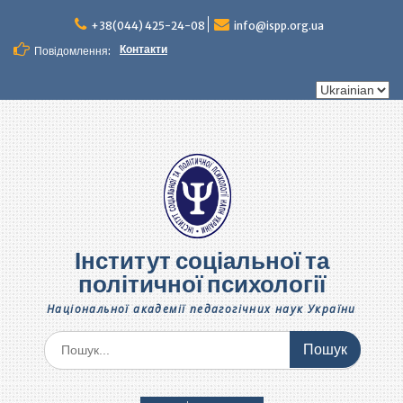
Перейти
до
+38(044) 425-24-08
info@ispp.org.ua
вмісту
Контакти
Повідомлення:
Вибрати
мову
Інститут соціальної та
політичної психології
Національної академії педагогічних наук України
Шукати: