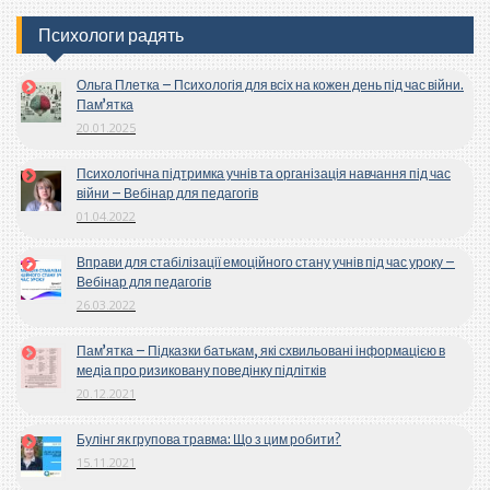
Психологи радять
Ольга Плетка – Психологія для всіх на кожен день під час війни.
Пам’ятка
20.01.2025
Психологічна підтримка учнів та організація навчання під час
війни – Вебінар для педагогів
01.04.2022
Вправи для стабілізації емоційного стану учнів під час уроку –
Вебінар для педагогів
26.03.2022
Пам’ятка – Підказки батькам, які схвильовані інформацією в
медіа про ризиковану поведінку підлітків
20.12.2021
Булінг як групова травма: Що з цим робити?
15.11.2021