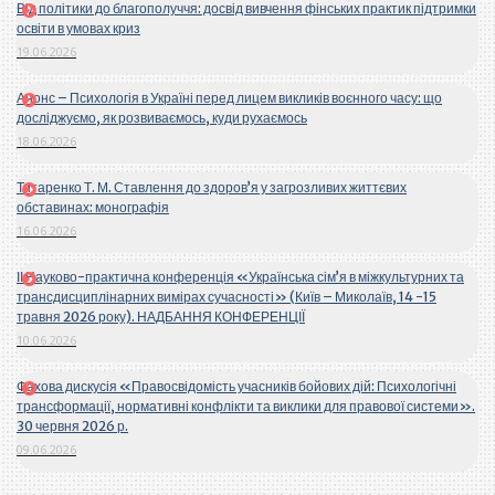
Від політики до благополуччя: досвід вивчення фінських практик підтримки
освіти в умовах криз
19.06.2026
Анонс – Психологія в Україні перед лицем викликів воєнного часу: що
досліджуємо, як розвиваємось, куди рухаємось
18.06.2026
Титаренко Т. М. Ставлення до здоров’я у загрозливих життєвих
обставинах: монографія
16.06.2026
ІІ Науково-практична конференція «Українська сім’я в міжкультурних та
трансдисциплінарних вимірах сучасності» (Київ – Миколаїв, 14 -15
травня 2026 року). НАДБАННЯ КОНФЕРЕНЦІЇ
10.06.2026
Фахова дискусія «Правосвідомість учасників бойових дій: Психологічні
трансформації, нормативні конфлікти та виклики для правової системи».
30 червня 2026 р.
09.06.2026