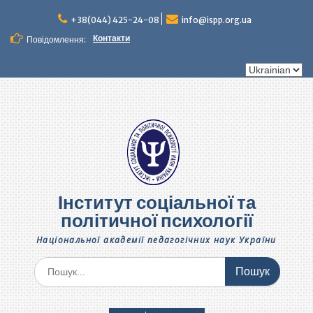
Перейти
до
+38(044) 425-24-08
info@ispp.org.ua
вмісту
Контакти
Повідомлення:
Вибрати
мову
Інститут соціальної та
політичної психології
Національної академії педагогічних наук України
Шукати: