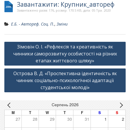
Завантажити: Крупник_автореф
Завантажено разів: 176, розмір: 170.5 KB, дата: 05 Тра. 2020
Е.Б. - Автореф. Соц. П.
,
Зміни
Навігація
Зімовін О. І. «Рефлексія та креативність як
записів
чинники саморозвитку особистості на різних
етапах життєвого шляху»
Острова В. Д. «Проспективна ідентичність як
чинник соціально-психологічної адаптації
студентської молоді»
Серпень 2026
M
T
W
T
F
S
S
27
28
29
30
31
1
2