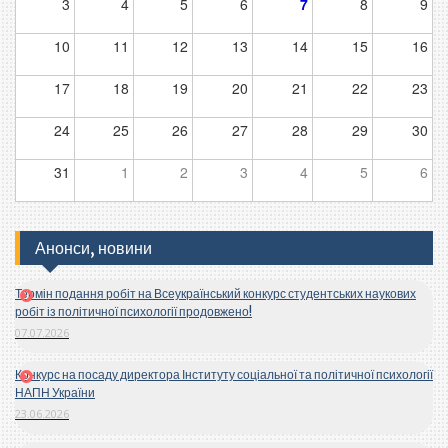
3
4
5
6
7
8
9
10
11
12
13
14
15
16
17
18
19
20
21
22
23
24
25
26
27
28
29
30
31
1
2
3
4
5
6
Анонси, новини
Термін подання робіт на Всеукраїнський конкурс студентських наукових
робіт із політичної психології продовжено!
07.07.2026
Конкурс на посаду директора Інституту соціальної та політичної психології
НАПН України
23.06.2026