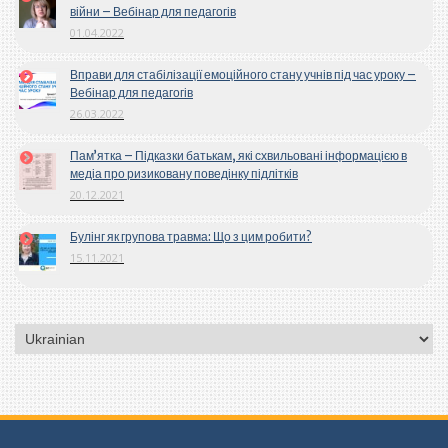
війни – Вебінар для педагогів
01.04.2022
Вправи для стабілізації емоційного стану учнів під час уроку –
Вебінар для педагогів
26.03.2022
Пам’ятка – Підказки батькам, які схвильовані інформацією в
медіа про ризиковану поведінку підлітків
20.12.2021
Булінг як групова травма: Що з цим робити?
15.11.2021
Вибрати
мову