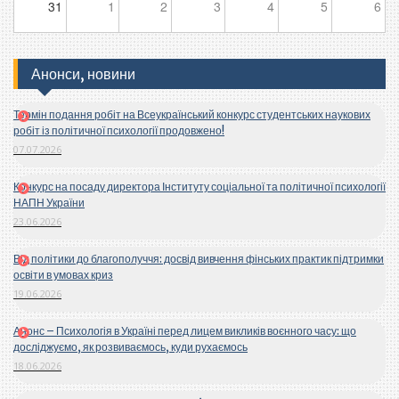
31
1
2
3
4
5
6
Анонси, новини
Термін подання робіт на Всеукраїнський конкурс студентських наукових
робіт із політичної психології продовжено!
07.07.2026
Конкурс на посаду директора Інституту соціальної та політичної психології
НАПН України
23.06.2026
Від політики до благополуччя: досвід вивчення фінських практик підтримки
освіти в умовах криз
19.06.2026
Анонс – Психологія в Україні перед лицем викликів воєнного часу: що
досліджуємо, як розвиваємось, куди рухаємось
18.06.2026