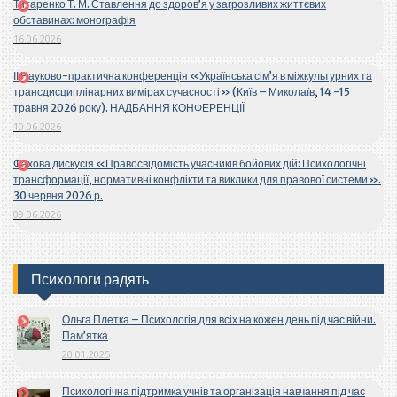
Титаренко Т. М. Ставлення до здоров’я у загрозливих життєвих
обставинах: монографія
16.06.2026
ІІ Науково-практична конференція «Українська сім’я в міжкультурних та
трансдисциплінарних вимірах сучасності» (Київ – Миколаїв, 14 -15
травня 2026 року). НАДБАННЯ КОНФЕРЕНЦІЇ
10.06.2026
Фахова дискусія «Правосвідомість учасників бойових дій: Психологічні
трансформації, нормативні конфлікти та виклики для правової системи».
30 червня 2026 р.
09.06.2026
Психологи радять
Ольга Плетка – Психологія для всіх на кожен день під час війни.
Пам’ятка
20.01.2025
Психологічна підтримка учнів та організація навчання під час