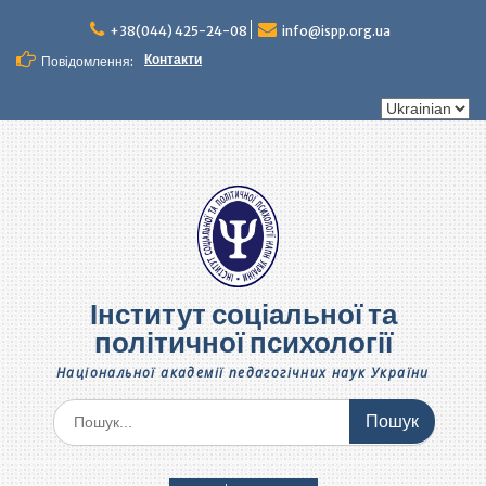
Перейти
до
+38(044) 425-24-08
info@ispp.org.ua
вмісту
Контакти
Повідомлення:
Вибрати
мову
Інститут соціальної та
політичної психології
Національної академії педагогічних наук України
Шукати: