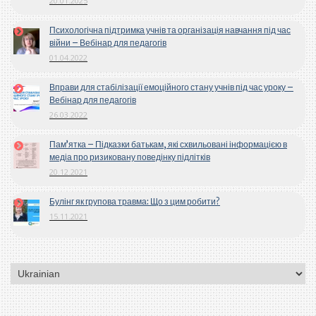
20.01.2025
Психологічна підтримка учнів та організація навчання під час
війни – Вебінар для педагогів
01.04.2022
Вправи для стабілізації емоційного стану учнів під час уроку –
Вебінар для педагогів
26.03.2022
Пам’ятка – Підказки батькам, які схвильовані інформацією в
медіа про ризиковану поведінку підлітків
20.12.2021
Булінг як групова травма: Що з цим робити?
15.11.2021
Вибрати
мову