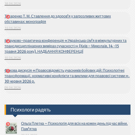
18.06.2026
Титаренко Т. М. Ставлення до здоров’я у загрозливих життєвих
обставинах: монографія
16.06.2026
ІІ Науково-практична конференція «Українська сім’я в міжкультурних та
трансдисциплінарних вимірах сучасності» (Київ – Миколаїв, 14 -15
травня 2026 року). НАДБАННЯ КОНФЕРЕНЦІЇ
10.06.2026
Фахова дискусія «Правосвідомість учасників бойових дій: Психологічні
трансформації, нормативні конфлікти та виклики для правової системи».
30 червня 2026 р.
09.06.2026
Психологи радять
Ольга Плетка – Психологія для всіх на кожен день під час війни.
Пам’ятка