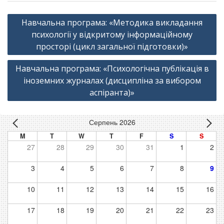
Навігація
Навчальна програма: «Методика викладання
записів
психології у відкритому інформаційному
просторі (цикл загальної підготовки)»
Навчальна програма: «Психологічна публікація в
іноземних журналах (дисципліна за вибором
аспіранта)»
Серпень 2026
M
T
W
T
F
S
S
27
28
29
30
31
1
2
3
4
5
6
7
8
9
10
11
12
13
14
15
16
17
18
19
20
21
22
23