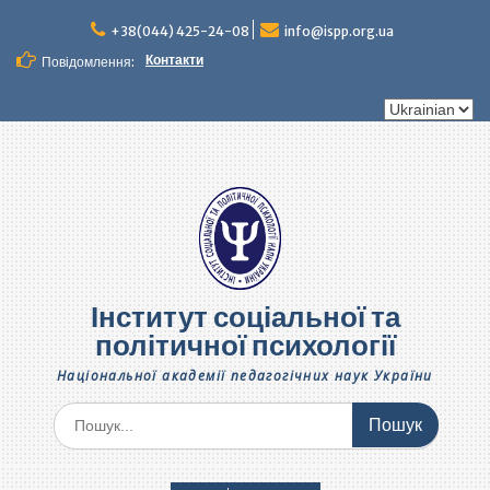
Перейти
до
+38(044) 425-24-08
info@ispp.org.ua
вмісту
Контакти
Повідомлення:
Вибрати
мову
Інститут соціальної та
політичної психології
Національної академії педагогічних наук України
Шукати: