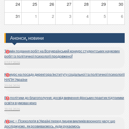
24
25
26
27
28
29
30
31
1
2
3
4
5
6
Анонси, новини
Термін подання робіт на Всеукраїнський конкурс студентських наукових
робіт із політичної психології продовжено!
07.07.2026
Конкурс на посаду директора Інституту соціальної та політичної психології
НАПН України
23.06.2026
Від політики до благополуччя: досвід вивчення фінських практик підтримки
освіти в умовах криз
19.06.2026
Анонс – Психологія в Україні перед лицем викликів воєнного часу: що
досліджуємо, як розвиваємось, куди рухаємось