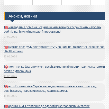
Анонси, новини
Термін подання робіт на Всеукраїнський конкурс студентських наукових
робіт із політичної психології продовжено!
07.07.2026
Конкурс на посаду директора Інституту соціальної та політичної психології
НАПН України
23.06.2026
Від політики до благополуччя: досвід вивчення фінських практик підтримки
освіти в умовах криз
19.06.2026
Анонс – Психологія в Україні перед лицем викликів воєнного часу: що
досліджуємо, як розвиваємось, куди рухаємось
18.06.2026
Титаренко Т. М. Ставлення до здоров’я у загрозливих життєвих