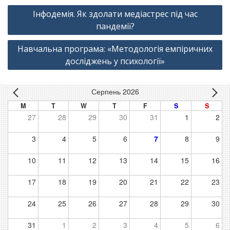
Навігація
Інфодемія. Як здолати медіастрес під час
записів
пандемії?
Навчальна програма: «Методологія емпіричних
досліджень у психології»
Серпень 2026
M
T
W
T
F
S
S
27
28
29
30
31
1
2
3
4
5
6
7
8
9
10
11
12
13
14
15
16
17
18
19
20
21
22
23
24
25
26
27
28
29
30
31
1
2
3
4
5
6