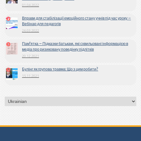
01.04.2022
Вправи для стабілізації емоційного стану учнів під час уроку –
Вебінар для педагогів
26.03.2022
Пам’ятка – Підказки батькам, які схвильовані інформацією в
медіа про ризиковану поведінку підлітків
20.12.2021
Булінг як групова травма: Що з цим робити?
15.11.2021
Вибрати
мову