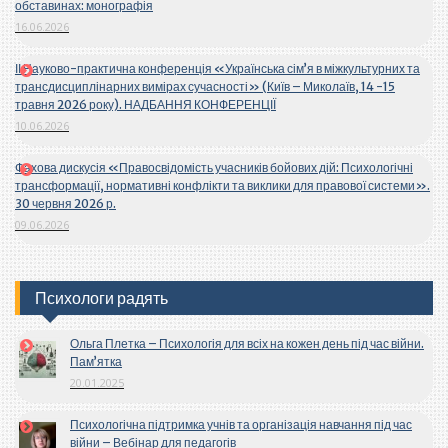
обставинах: монографія
16.06.2026
ІІ Науково-практична конференція «Українська сім’я в міжкультурних та
трансдисциплінарних вимірах сучасності» (Київ – Миколаїв, 14 -15
травня 2026 року). НАДБАННЯ КОНФЕРЕНЦІЇ
10.06.2026
Фахова дискусія «Правосвідомість учасників бойових дій: Психологічні
трансформації, нормативні конфлікти та виклики для правової системи».
30 червня 2026 р.
09.06.2026
Психологи радять
Ольга Плетка – Психологія для всіх на кожен день під час війни.
Пам’ятка
20.01.2025
Психологічна підтримка учнів та організація навчання під час
війни – Вебінар для педагогів