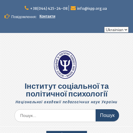
Перейти
до
+38(044) 425-24-08
info@ispp.org.ua
вмісту
Контакти
Повідомлення:
Вибрати
мову
Інститут соціальної та
політичної психології
Національної академії педагогічних наук України
Шукати: